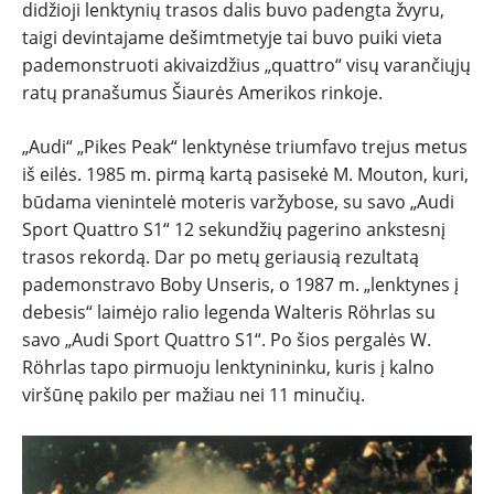
didžioji lenktynių trasos dalis buvo padengta žvyru,
taigi devintajame dešimtmetyje tai buvo puiki vieta
pademonstruoti akivaizdžius „quattro“ visų varančiųjų
ratų pranašumus Šiaurės Amerikos rinkoje.
„Audi“ „Pikes Peak“ lenktynėse triumfavo trejus metus
iš eilės. 1985 m. pirmą kartą pasisekė M. Mouton, kuri,
būdama vienintelė moteris varžybose, su savo „Audi
Sport Quattro S1“ 12 sekundžių pagerino ankstesnį
trasos rekordą. Dar po metų geriausią rezultatą
pademonstravo Boby Unseris, o 1987 m. „lenktynes į
debesis“ laimėjo ralio legenda Walteris Röhrlas su
savo „Audi Sport Quattro S1“. Po šios pergalės W.
Röhrlas tapo pirmuoju lenktynininku, kuris į kalno
viršūnę pakilo per mažiau nei 11 minučių.