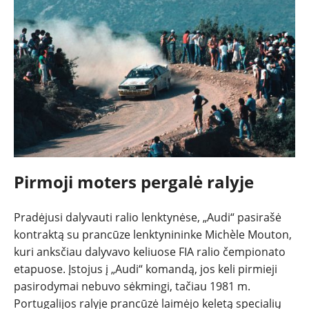
Pirmoji moters pergalė ralyje
Pradėjusi dalyvauti ralio lenktynėse, „Audi“ pasirašė
kontraktą su prancūze lenktynininke Michèle Mouton,
kuri anksčiau dalyvavo keliuose FIA ralio čempionato
etapuose. Įstojus į „Audi“ komandą, jos keli pirmieji
pasirodymai nebuvo sėkmingi, tačiau 1981 m.
Portugalijos ralyje prancūzė laimėjo keletą specialių