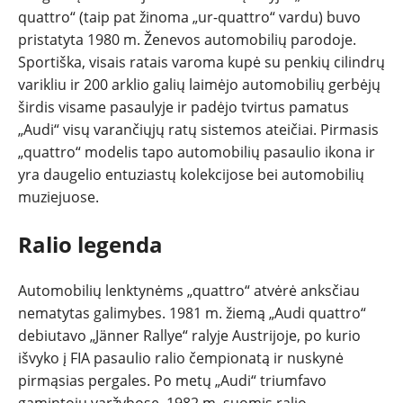
quattro“ (taip pat žinoma „ur-quattro“ vardu) buvo
REPORTAŽAI
pristatyta 1980 m. Ženevos automobilių parodoje.
Sportiška, visais ratais varoma kupė su penkių cilindrų
SPORTAS
varikliu ir 200 arklio galių laimėjo automobilių gerbėjų
širdis visame pasaulyje ir padėjo tvirtus pamatus
PATARIMAI
„Audi“ visų varančiųjų ratų sistemos ateičiai. Pirmasis
„quattro“ modelis tapo automobilių pasaulio ikona ir
ĮVAIRENYBĖS
yra daugelio entuziastų kolekcijose bei automobilių
muziejuose.
Ralio legenda
Automobilių lenktynėms „quattro“ atvėrė anksčiau
nematytas galimybes. 1981 m. žiemą „Audi quattro“
debiutavo „Jänner Rallye“ ralyje Austrijoje, po kurio
išvyko į FIA pasaulio ralio čempionatą ir nuskynė
pirmąsias pergales. Po metų „Audi“ triumfavo
gamintojų varžybose. 1982 m. suomis ralio