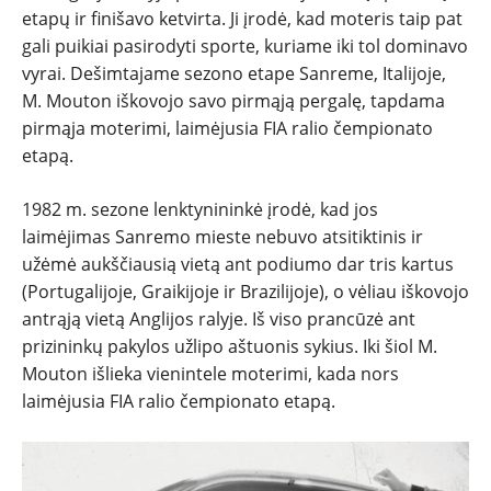
etapų ir finišavo ketvirta. Ji įrodė, kad moteris taip pat
gali puikiai pasirodyti sporte, kuriame iki tol dominavo
vyrai. Dešimtajame sezono etape Sanreme, Italijoje,
M. Mouton iškovojo savo pirmąją pergalę, tapdama
pirmąja moterimi, laimėjusia FIA ralio čempionato
etapą.
1982 m. sezone lenktynininkė įrodė, kad jos
laimėjimas Sanremo mieste nebuvo atsitiktinis ir
užėmė aukščiausią vietą ant podiumo dar tris kartus
(Portugalijoje, Graikijoje ir Brazilijoje), o vėliau iškovojo
antrąją vietą Anglijos ralyje. Iš viso prancūzė ant
prizininkų pakylos užlipo aštuonis sykius. Iki šiol M.
Mouton išlieka vienintele moterimi, kada nors
laimėjusia FIA ralio čempionato etapą.