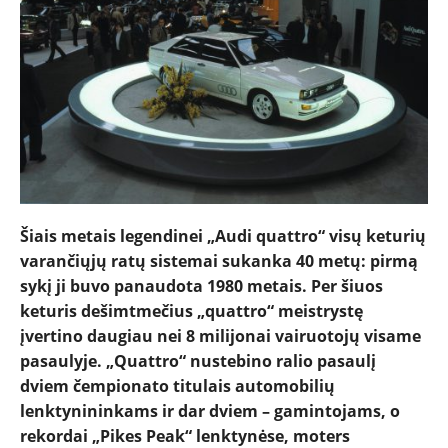
Šiais metais legendinei „Audi quattro“ visų keturių
varančiųjų ratų sistemai sukanka 40 metų: pirmą
sykį ji buvo panaudota 1980 metais. Per šiuos
keturis dešimtmečius „quattro“ meistrystę
įvertino daugiau nei 8 milijonai vairuotojų visame
pasaulyje. „Quattro“ nustebino ralio pasaulį
dviem čempionato titulais automobilių
lenktynininkams ir dar dviem – gamintojams, o
rekordai „Pikes Peak“ lenktynėse, moters