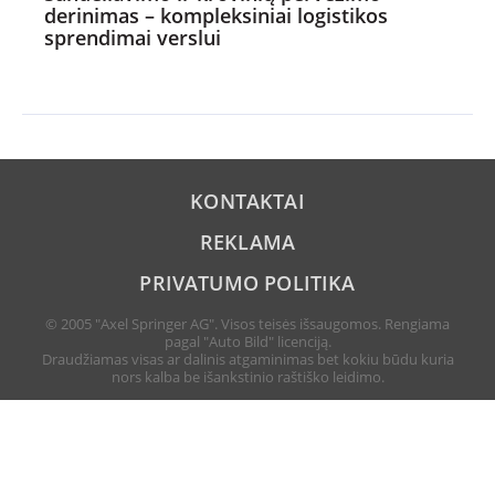
derinimas – kompleksiniai logistikos
sprendimai verslui
KONTAKTAI
REKLAMA
PRIVATUMO POLITIKA
© 2005 "Axel Springer AG". Visos teisės išsaugomos. Rengiama
pagal "Auto Bild" licenciją.
Draudžiamas visas ar dalinis atgaminimas bet kokiu būdu kuria
nors kalba be išankstinio raštiško leidimo.