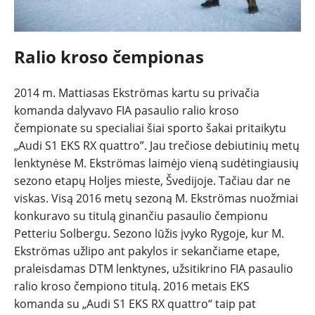
Ralio kroso čempionas
2014 m. Mattiasas Ekströmas kartu su privačia
komanda dalyvavo FIA pasaulio ralio kroso
čempionate su specialiai šiai sporto šakai pritaikytu
„Audi S1 EKS RX quattro”. Jau trečiose debiutinių metų
lenktynėse M. Ekströmas laimėjo vieną sudėtingiausių
sezono etapų Holjes mieste, Švedijoje. Tačiau dar ne
viskas. Visą 2016 metų sezoną M. Ekströmas nuožmiai
konkuravo su titulą ginančiu pasaulio čempionu
Petteriu Solbergu. Sezono lūžis įvyko Rygoje, kur M.
Ekströmas užlipo ant pakylos ir sekančiame etape,
praleisdamas DTM lenktynes, užsitikrino FIA pasaulio
ralio kroso čempiono titulą. 2016 metais EKS
komanda su „Audi S1 EKS RX quattro“ taip pat