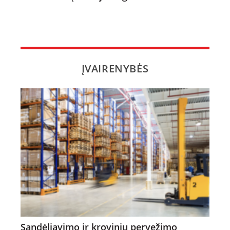
ĮVAIRENYBĖS
Sandėliavimo ir krovinių pervežimo