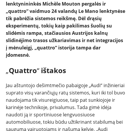
lenktynininkės Michèle Mouton pergalės ir
„quattro“ vaidmuo 24 valandų Le Mano lenktynėse
tik pabrėžia sistemos reikšmę. Dėl drąsių
eksperimentų, tokių kaip pakilimas šuolių su
slidėmis rampa, stačiausios Austrijos kalnų
slidinėjimo trasos užkariavimas ir net integracijos
į mėnuleigį, „quattro“ istorija tampa dar
įdomesnė.
„
Quattro
“
ištakos
NAUJIENOS
Jau aštuntojo dešimtmečio pabaigoje „Audi“ inžinieriai
TESTAI
suprato visų varančiųjų ratų sistemos, kuri iki tol buvo
naudojama tik visureigiuose, taip pat sunkiojoje ir
NAUJI
karinėje technikoje, privalumus. Tada gimė idėja
naudoti ją ir sportiniuose lengvuosiuose
NAUDOTI
automobiliuose, tokiu būdu užtikrinant stabilumą bei
saugumą vairuotojams ir našumą kelyje. „Audi