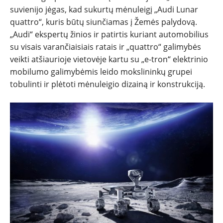
suvienijo jėgas, kad sukurtų mėnuleigį „Audi Lunar
quattro“, kuris būtų siunčiamas į Žemės palydovą.
„Audi“ ekspertų žinios ir patirtis kuriant automobilius
su visais varančiaisiais ratais ir „quattro“ galimybės
veikti atšiaurioje vietovėje kartu su „e-tron“ elektrinio
mobilumo galimybėmis leido mokslininkų grupei
tobulinti ir plėtoti mėnuleigio dizainą ir konstrukciją.