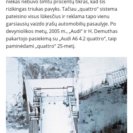
niekas nebuvo šimtu procentų tikras, kad šis
rizikingas triukas pavyks. Tačiau „quattro“ sistema
pateisino visus lūkesčius ir reklama tapo vienu
garsiausių vaizdo įrašų automobilių pasaulyje. Po
devyniolikos metų, 2005 m., „Audi“ ir H. Demuthas
pakartojo pasiekimą su „Audi A6 4.2 quattro“, taip
paminėdami „quattro“ 25-metį.