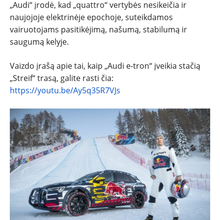
„Audi“ įrodė, kad „quattro“ vertybės nesikeičia ir
naujojoje elektrinėje epochoje, suteikdamos
vairuotojams pasitikėjimą, našumą, stabilumą ir
saugumą kelyje.
Vaizdo įrašą apie tai, kaip „Audi e-tron“ įveikia stačią
„Streif“ trasą, galite rasti čia:
https://youtu.be/Ay5q35R7VJs