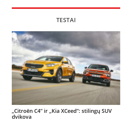
TESTAI
„Citroën C4“ ir „Kia XCeed“: stilingų SUV
dvikova