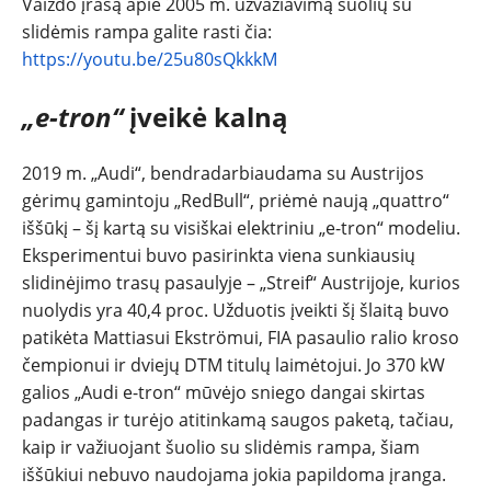
Vaizdo įrašą apie 2005 m. užvažiavimą šuolių su
slidėmis rampa galite rasti čia:
https://youtu.be/25u80sQkkkM
„e-tron“
įveikė kalną
2019 m. „Audi“, bendradarbiaudama su Austrijos
gėrimų gamintoju „RedBull“, priėmė naują „quattro“
iššūkį – šį kartą su visiškai elektriniu „e-tron“ modeliu.
Eksperimentui buvo pasirinkta viena sunkiausių
slidinėjimo trasų pasaulyje – „Streif“ Austrijoje, kurios
nuolydis yra 40,4 proc. Užduotis įveikti šį šlaitą buvo
patikėta Mattiasui Ekströmui, FIA pasaulio ralio kroso
čempionui ir dviejų DTM titulų laimėtojui. Jo 370 kW
galios „Audi e-tron“ mūvėjo sniego dangai skirtas
padangas ir turėjo atitinkamą saugos paketą, tačiau,
kaip ir važiuojant šuolio su slidėmis rampa, šiam
iššūkiui nebuvo naudojama jokia papildoma įranga.