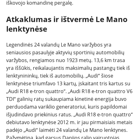
iškovojo komandinę pergalę.
Atkaklumas ir ištvermė Le Mano
lenktynėse
Legendinės 24 valandų Le Mano varžybos yra
seniausios pasaulyje aktyvių sportinių automobilių
varžybos, rengiamos nuo 1923 metų. 13,6 km trasa
yra iššūkis, reikalaujantis maksimalių pastangų tiek iš
lenktynininkų, tiek iš automobilių. „Audi“ šiose
lenktynėse triumfavo 13 kartų, įskaitant tris kartus su
„Audi R18 e-tron quattro“. „Audi R18 e-tron quattro V6
TDI“ galinių ratų sukaupiama kinetinė energija buvo
perduodama variklio generatoriui, kuris papildomai
išjudindavo priekinius ratus. „Audi R18 e-tron quattro“
debiutavo lenktynėse 2012 m. ir jau pirmaisiais metais
padėjo „Audi“ laimėti 24 valandų Le Mano lenktynes.
Pažymėtina, kad garsus Danijos ralio vairuotojas