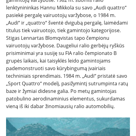
lenktynininkas Hannu Mikkola su savo „Audi quattro“
pasiekė pergalę vairuotojų varžybose, o 1984 m.
„Audi“ ir „quattro“ šventė dvigubą pergalę, laimėdami
titulus tiek vairuotojo, tiek gamintojo kategorijose.
Stigas Lennartas Blomqvistas tapo čempionu
vairuotojų varžybose. Daugeliui ralio gerbėjų ryškūs
prisiminimai yra susiję su FIA ralio čempionato B
grupės laikais, kai taisyklės leido gamintojams
pademonstruoti savo kūrybingumą įvairiais
techniniais sprendimais. 1984 m. „Audi“ pristatė savo
„Sport Quattro“ modelį, pasižymintį sutrumpinta ratų
baze ir žymiai didesne galia. Po metų gamintojas
patobulino aerodinaminius elementus, sukurdamas
vieną iš iki dabar žinomiausių ralio automobilių.