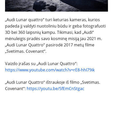
„Audi Lunar quattro“ turi keturias kameras, kurios
padeda jį valdyti nuotoliniu būdu ir geba fotografuoti
3D bei 360 laipsnių kampu. Tikimasi, kad „Audi“
mėnuleigis pradės savo kosminę misiją jau 2021 m.
„Audi Lunar Quattro“ pasirodė 2017 metų filme
„Svetimas. Covenant“.
Vaizdo įrašas su „Audi Lunar Quattro“:
https://www.youtube.com/watch?v=rE8-hhI79ik
„Audi Lunar Quattro“ ištraukoje iš filmo „Svetimas.
Covenant“:
https://youtu.be/5fEmCnStgac