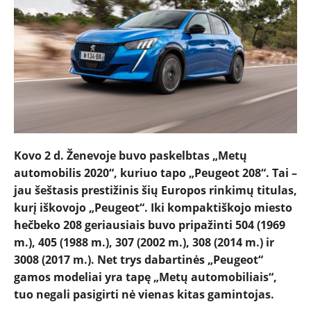
Kovo 2 d. Ženevoje buvo paskelbtas „Metų
automobilis 2020“, kuriuo tapo „Peugeot 208“. Tai –
jau šeštasis prestižinis šių Europos rinkimų titulas,
kurį iškovojo „Peugeot“. Iki kompaktiškojo miesto
hečbeko 208 geriausiais buvo pripažinti 504 (1969
m.), 405 (1988 m.), 307 (2002 m.), 308 (2014 m.) ir
3008 (2017 m.). Net trys dabartinės „Peugeot“
gamos modeliai yra tapę „Metų automobiliais“,
tuo negali pasigirti nė vienas kitas gamintojas.
NAUJIENOS