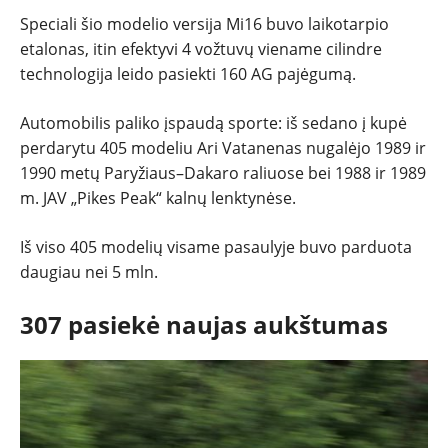
Speciali šio modelio versija Mi16 buvo laikotarpio
etalonas, itin efektyvi 4 vožtuvų viename cilindre
technologija leido pasiekti 160 AG pajėgumą.
Automobilis paliko įspaudą sporte: iš sedano į kupė
perdarytu 405 modeliu Ari Vatanenas nugalėjo 1989 ir
1990 metų Paryžiaus–Dakaro raliuose bei 1988 ir 1989
m. JAV „Pikes Peak“ kalnų lenktynėse.
Iš viso 405 modelių visame pasaulyje buvo parduota
daugiau nei 5 mln.
307 pasiekė naujas aukštumas