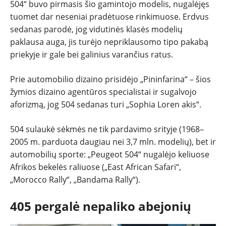
504“ buvo pirmasis šio gamintojo modelis, nugalėjęs
tuomet dar neseniai pradėtuose rinkimuose. Erdvus
sedanas parodė, jog vidutinės klasės modelių
paklausa auga, jis turėjo nepriklausomo tipo pakabą
priekyje ir gale bei galinius varančius ratus.
Prie automobilio dizaino prisidėjo „Pininfarina“ – šios
žymios dizaino agentūros specialistai ir sugalvojo
aforizmą, jog 504 sedanas turi „Sophia Loren akis“.
504 sulaukė sėkmės ne tik pardavimo srityje (1968–
2005 m. parduota daugiau nei 3,7 mln. modelių), bet ir
automobilių sporte: „Peugeot 504“ nugalėjo keliuose
Afrikos bekelės raliuose („East African Safari“,
„Morocco Rally“, „Bandama Rally“).
405 pergalė nepaliko abejonių