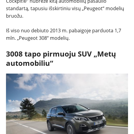
Cockpit®“ nubrėžė kitą automobilių pasaulio
standartą, tapusiu išskirtiniu visų „Peugeot“ modelių
bruožu.
Iš viso nuo debiuto 2013 m. pabaigoje parduota 1,7
mln. „Peugeot 308“ modelių.
3008 tapo pirmuoju SUV „Metų
automobiliu“