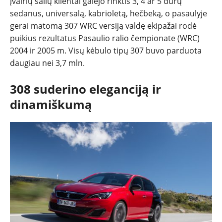
įvairių šalių klientai galėjo rinktis 3, 4 ar 5 durų
sedanus, universalą, kabrioletą, hečbeką, o pasaulyje
gerai matomą 307 WRC versiją valdę ekipažai rodė
puikius rezultatus Pasaulio ralio čempionate (WRC)
2004 ir 2005 m. Visų kėbulo tipų 307 buvo parduota
daugiau nei 3,7 mln.
308 suderino eleganciją ir
dinamiškumą