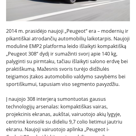
2014 m. prasidėjo naujoji „Peugeot“ era – modernių ir
pikantiškai atrodančių automobilių laikotarpis. Naujoji
modulinė EMP2 platforma leido išlaikyti kompaktišką
„Peugeot 308“ dydį ir sumažinti svorį apie 140 kg,
palyginti su pirmtaku, tačiau išlaikyti salono erdvę bei
praktiškumą. Mažesnis svoris turėjo didžiulės
teigiamos įtakos automobilio valdymo savybėms bei
sportiškumui, tapusiam viso segmento pavyzdžiu.
Į naujojo 308 interjerą sumontuotas gausus
technologijų arsenalas: kompaktiškas vairas,
projekcinis ekranas, aukštai, vairuotojo akių lygyje,
centrinė konsolė su dideliu 9,7 colio lietimui jautriu
ekranu. Naujoji vairuotojo aplinka „Peugeot i-