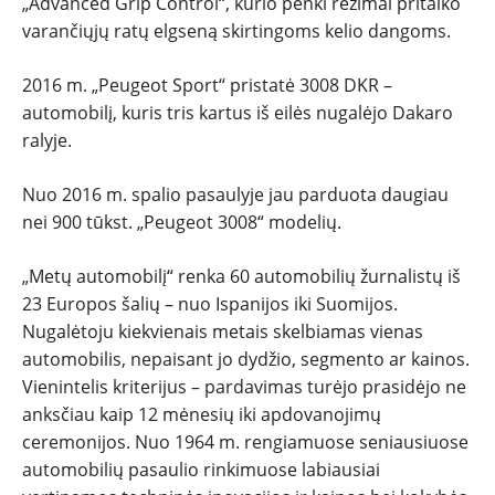
„Advanced Grip Control“, kurio penki režimai pritaiko
varančiųjų ratų elgseną skirtingoms kelio dangoms.
2016 m. „Peugeot Sport“ pristatė 3008 DKR –
automobilį, kuris tris kartus iš eilės nugalėjo Dakaro
ralyje.
Nuo 2016 m. spalio pasaulyje jau parduota daugiau
nei 900 tūkst. „Peugeot 3008“ modelių.
„Metų automobilį“ renka 60 automobilių žurnalistų iš
23 Europos šalių – nuo Ispanijos iki Suomijos.
Nugalėtoju kiekvienais metais skelbiamas vienas
automobilis, nepaisant jo dydžio, segmento ar kainos.
Vienintelis kriterijus – pardavimas turėjo prasidėjo ne
anksčiau kaip 12 mėnesių iki apdovanojimų
ceremonijos. Nuo 1964 m. rengiamuose seniausiuose
automobilių pasaulio rinkimuose labiausiai