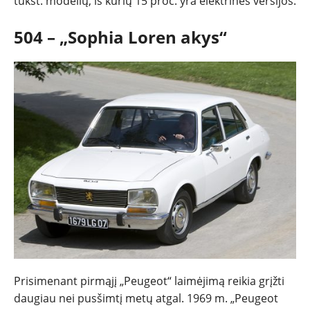
tūkst. modelių, iš kurių 15 proc. yra elektrinės versijos.
504 – „Sophia Loren akys“
Prisimenant pirmąjį „Peugeot“ laimėjimą reikia grįžti
daugiau nei pusšimtį metų atgal. 1969 m. „Peugeot