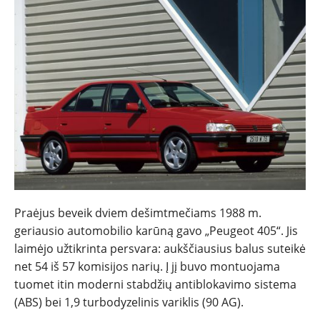
Praėjus beveik dviem dešimtmečiams 1988 m.
geriausio automobilio karūną gavo „Peugeot 405“. Jis
laimėjo užtikrinta persvara: aukščiausius balus suteikė
net 54 iš 57 komisijos narių. Į jį buvo montuojama
tuomet itin moderni stabdžių antiblokavimo sistema
(ABS) bei 1,9 turbodyzelinis variklis (90 AG).