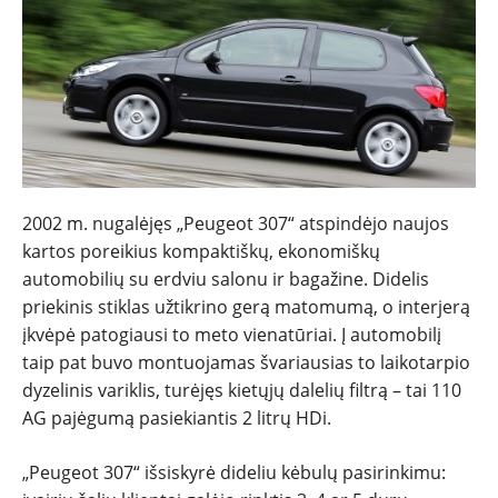
2002 m. nugalėjęs „Peugeot 307“ atspindėjo naujos
kartos poreikius kompaktiškų, ekonomiškų
automobilių su erdviu salonu ir bagažine. Didelis
priekinis stiklas užtikrino gerą matomumą, o interjerą
įkvėpė patogiausi to meto vienatūriai. Į automobilį
taip pat buvo montuojamas švariausias to laikotarpio
dyzelinis variklis, turėjęs kietųjų dalelių filtrą – tai 110
AG pajėgumą pasiekiantis 2 litrų HDi.
„Peugeot 307“ išsiskyrė dideliu kėbulų pasirinkimu: