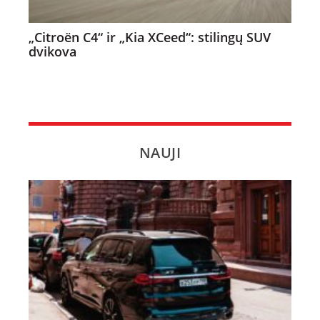
„Citroën C4“ ir „Kia XCeed“: stilingų SUV
dvikova
NAUJI