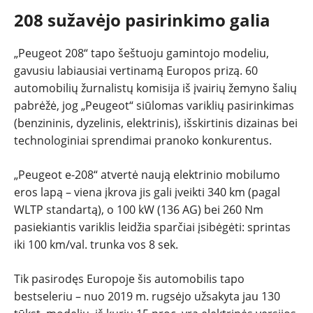
208 sužavėjo pasirinkimo galia
TESTAI
„Peugeot 208“ tapo šeštuoju gamintojo modeliu,
gavusiu labiausiai vertinamą Europos prizą. 60
NAUJI
automobilių žurnalistų komisija iš įvairių žemyno šalių
pabrėžė, jog „Peugeot“ siūlomas variklių pasirinkimas
NAUDOTI
(benzininis, dyzelinis, elektrinis), išskirtinis dizainas bei
technologiniai sprendimai pranoko konkurentus.
REPORTAŽAI
„Peugeot e-208“ atvertė naują elektrinio mobilumo
SPORTAS
eros lapą – viena įkrova jis gali įveikti 340 km (pagal
WLTP standartą), o 100 kW (136 AG) bei 260 Nm
pasiekiantis variklis leidžia sparčiai įsibėgėti: sprintas
PATARIMAI
iki 100 km/val. trunka vos 8 sek.
ĮVAIRENYBĖS
Tik pasirodęs Europoje šis automobilis tapo
bestseleriu – nuo 2019 m. rugsėjo užsakyta jau 130