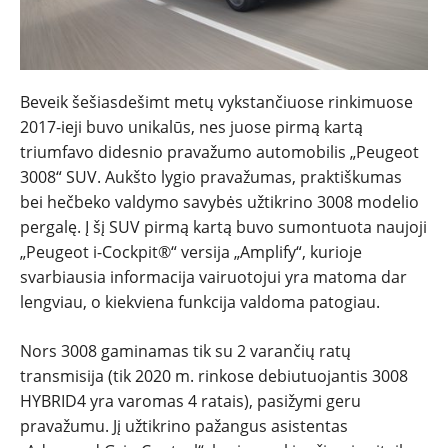
Beveik šešiasdešimt metų vykstančiuose rinkimuose
2017-ieji buvo unikalūs, nes juose pirmą kartą
triumfavo didesnio pravažumo automobilis „Peugeot
3008“ SUV. Aukšto lygio pravažumas, praktiškumas
bei hečbeko valdymo savybės užtikrino 3008 modelio
pergalę. Į šį SUV pirmą kartą buvo sumontuota naujoji
„Peugeot i-Cockpit®“ versija „Amplify“, kurioje
svarbiausia informacija vairuotojui yra matoma dar
lengviau, o kiekviena funkcija valdoma patogiau.
Nors 3008 gaminamas tik su 2 varančių ratų
transmisija (tik 2020 m. rinkose debiutuojantis 3008
HYBRID4 yra varomas 4 ratais), pasižymi geru
pravažumu. Jį užtikrino pažangus asistentas