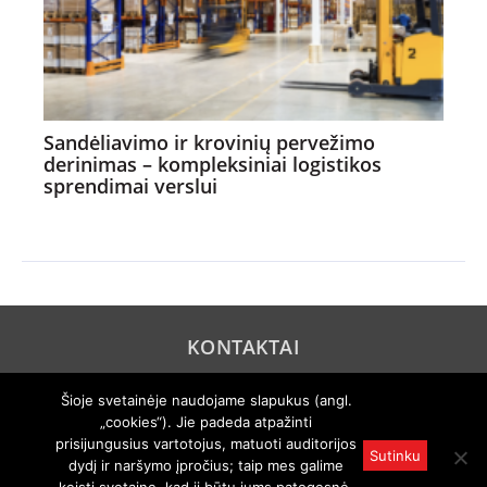
Sandėliavimo ir krovinių pervežimo
derinimas – kompleksiniai logistikos
sprendimai verslui
KONTAKTAI
REKLAMA
Šioje svetainėje naudojame slapukus (angl.
„cookies“). Jie padeda atpažinti
PRIVATUMO POLITIKA
prisijungusius vartotojus, matuoti auditorijos
Sutinku
dydį ir naršymo įpročius; taip mes galime
© 2005 "Axel Springer AG". Visos teisės išsaugomos. Rengiama
pagal "Auto Bild" licenciją.