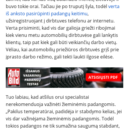
buvo tokie orai. Tačiau jie po truputį šyla, todėl
verta
iš anksto pasirūpinti padangų keitimu
,
užsiregistruojant į dirbtuves telefonu ar internetu.
Verta prisiminti, kad vis dar galioja griežti ribojimai
kiek vienu metu automobilių dirbtuvėse gali lankytis
klientų, taip pat kiek gali būti veikiančių darbo vietų.
Vėliau, kai automobilių priežiūros dirbtuvės grįš prie
įprasto darbo režimo, gali tekti laukti ilgose eilėse.
Tuo labiau, kad atšilus orui specialistai
nerekomenduoja važinėti žieminėmis padangomis.
„Pakilus temperatūrai, padidėja ir stabdymo kelias, jei
vis dar važinėjama žieminėmis padangomis. Todėl
tokios padangos ne tik sumažina saugumą stabdant,