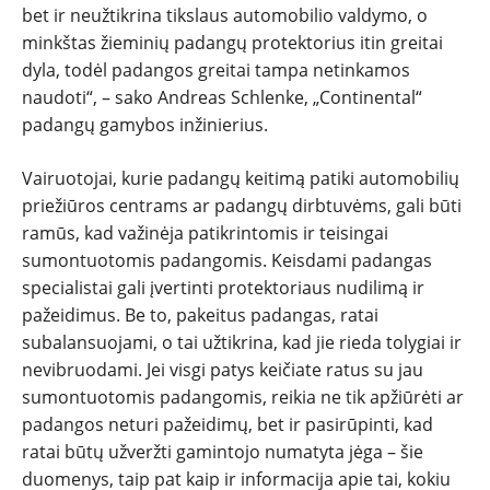
bet ir neužtikrina tikslaus automobilio valdymo, o
minkštas žieminių padangų protektorius itin greitai
dyla, todėl padangos greitai tampa netinkamos
naudoti“, – sako Andreas Schlenke, „Continental“
padangų gamybos inžinierius.
Vairuotojai, kurie padangų keitimą patiki automobilių
priežiūros centrams ar padangų dirbtuvėms, gali būti
ramūs, kad važinėja patikrintomis ir teisingai
sumontuotomis padangomis. Keisdami padangas
specialistai gali įvertinti protektoriaus nudilimą ir
pažeidimus. Be to, pakeitus padangas, ratai
subalansuojami, o tai užtikrina, kad jie rieda tolygiai ir
nevibruodami. Jei visgi patys keičiate ratus su jau
sumontuotomis padangomis, reikia ne tik apžiūrėti ar
padangos neturi pažeidimų, bet ir pasirūpinti, kad
ratai būtų užveržti gamintojo numatyta jėga – šie
duomenys, taip pat kaip ir informacija apie tai, kokiu