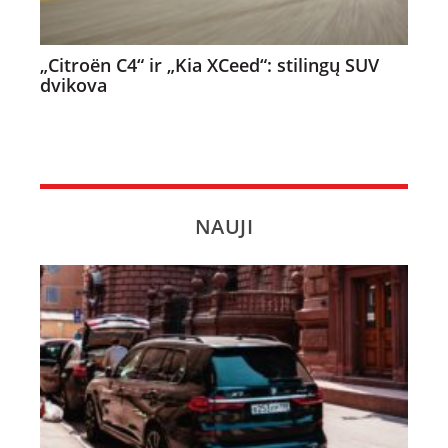
„Citroën C4“ ir „Kia XCeed“: stilingų SUV
dvikova
NAUJI