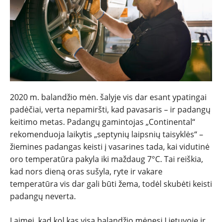
NAUJIENOS
TESTAI
NAUJI
2020 m. balandžio mėn.
šalyje vis dar esant ypatingai
NAUDOTI
padėčiai, verta nepamiršti, kad pavasaris – ir padangų
keitimo metas. Padangų gamintojas „Continental“
REPORTAŽAI
rekomenduoja laikytis „septynių laipsnių taisyklės“ –
žiemines padangas keisti į vasarines tada, kai vidutinė
SPORTAS
oro temperatūra pakyla iki maždaug 7°C. Tai reiškia,
kad nors dieną oras sušyla, ryte ir vakare
temperatūra vis dar gali būti žema, todėl skubėti keisti
PATARIMAI
padangų neverta.
ĮVAIRENYBĖS
Laimei, kad kol kas visą balandžio mėnesį Lietuvoje ir