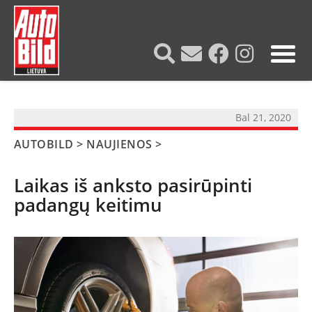
?>
Bal 21, 2020
AUTOBILD
>
NAUJIENOS
>
Laikas iš anksto pasirūpinti
padangų keitimu