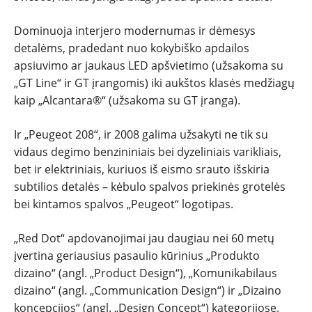
Dominuoja interjero modernumas ir dėmesys
detalėms, pradedant nuo kokybiško apdailos
apsiuvimo ar jaukaus LED apšvietimo (užsakoma su
„GT Line“ ir GT įrangomis) iki aukštos klasės medžiagų
kaip „Alcantara®“ (užsakoma su GT įranga).
Ir „Peugeot 208“, ir 2008 galima užsakyti ne tik su
vidaus degimo benzininiais bei dyzeliniais varikliais,
bet ir elektriniais, kuriuos iš eismo srauto išskiria
subtilios detalės – kėbulo spalvos priekinės grotelės
bei kintamos spalvos „Peugeot“ logotipas.
„Red Dot“ apdovanojimai jau daugiau nei 60 metų
įvertina geriausius pasaulio kūrinius „Produkto
dizaino“ (angl. „Product Design“), „Komunikabilaus
dizaino“ (angl. „Communication Design“) ir „Dizaino
koncepcijos“ (angl. „Design Concept“) kategorijose.