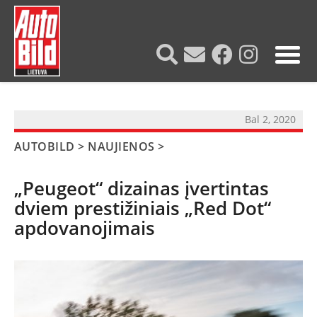
?>
Bal 2, 2020
AUTOBILD
>
NAUJIENOS
>
„Peugeot“ dizainas įvertintas
dviem prestižiniais „Red Dot“
apdovanojimais