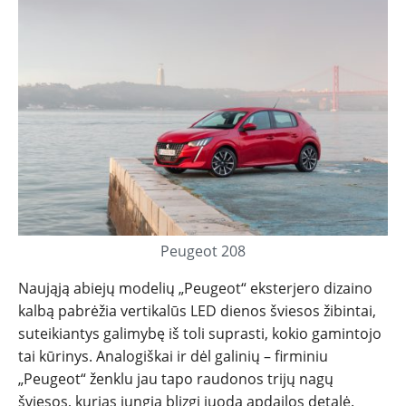
Peugeot 208
Naująją abiejų modelių „Peugeot“ eksterjero dizaino
kalbą pabrėžia vertikalūs LED dienos šviesos žibintai,
suteikiantys galimybę iš toli suprasti, kokio gamintojo
tai kūrinys. Analogiškai ir dėl galinių – firminiu
„Peugeot“ ženklu jau tapo raudonos trijų nagų
šviesos, kurias jungia blizgi juoda apdailos detalė.