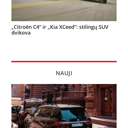
„Citroën C4“ ir „Kia XCeed“: stilingų SUV
dvikova
NAUJI