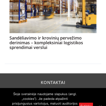
Sandėliavimo ir krovinių pervežimo
derinimas – kompleksiniai logistikos
sprendimai verslui
KONTAKTAI
REKLAMA
Šioje svetainėje naudojame slapukus (angl.
„cookies“). Jie padeda atpažinti
PRIVATUMO POLITIKA
prisijungusius vartotojus, matuoti auditorijos
Sutinku