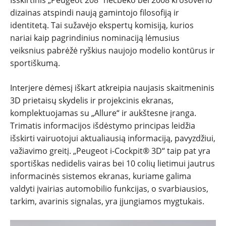
dizainas atspindi naują gamintojo filosofiją ir
ĮVAIRENYBĖS
identitetą. Tai sužavėjo ekspertų komisiją, kurios
nariai kaip pagrindinius nominaciją lėmusius
veiksnius pabrėžė ryškius naujojo modelio kontūrus ir
sportiškumą.
Interjere dėmesį iškart atkreipia naujasis skaitmeninis
3D prietaisų skydelis ir projekcinis ekranas,
komplektuojamas su „Allure“ ir aukštesne įranga.
Trimatis informacijos išdėstymo principas leidžia
išskirti vairuotojui aktualiausią informaciją, pavyzdžiui,
važiavimo greitį. „Peugeot i-Cockpit® 3D“ taip pat yra
sportiškas nedidelis vairas bei 10 colių lietimui jautrus
informacinės sistemos ekranas, kuriame galima
valdyti įvairias automobilio funkcijas, o svarbiausios,
tarkim, avarinis signalas, yra įjungiamos mygtukais.