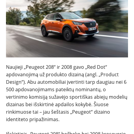
NAUJIENOS
TESTAI
NAUJI
Naujieji „Peugeot 208“ ir 2008 gavo „Red Dot“
apdovanojimą už produkto dizainą (angl. „Product
NAUDOTI
Design“). Abu automobiliai įvertinti tarp daugiau nei 6
500 apdovanojimams pateiktų nominantų, o
REPORTAŽAI
vertinimo komisiją sužavėjo sportiškas abiejų modelių
dizainas bei išskirtinė apdailos kokybė. Šiuose
SPORTAS
rinkimuose tai – jau šeštasis „Peugeot“ dizaino
identiteto pripažinimas.
PATARIMAI
Išskirtinis „Peugeot 208“ hečbeko bei 2008 krosoverio