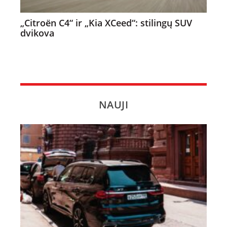
„Citroën C4“ ir „Kia XCeed“: stilingų SUV
dvikova
NAUJI