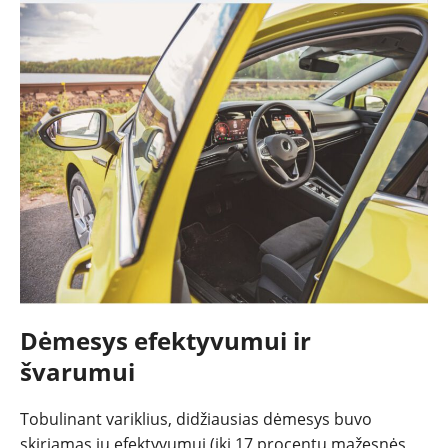
Dėmesys efektyvumui ir
švarumui
Tobulinant variklius, didžiausias dėmesys buvo
skiriamas jų efektyvumui (iki 17 procentų mažesnės