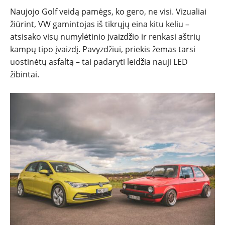
TESTAI
Naujojo Golf veidą pamėgs, ko gero, ne visi. Vizualiai
žiūrint, VW gamintojas iš tikrųjų eina kitu keliu –
NAUJI
atsisako visų numylėtinio įvaizdžio ir renkasi aštrių
kampų tipo įvaizdį. Pavyzdžiui, priekis žemas tarsi
NAUDOTI
uostinėtų asfaltą – tai padaryti leidžia nauji LED
žibintai.
REPORTAŽAI
SPORTAS
PATARIMAI
ĮVAIRENYBĖS