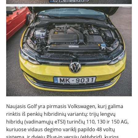
Naujasis Golf yra pirmasis Volkswagen, kurį galima
rinktis iš penkių hibridinių variantų: trijų lengvų
hibridų (vadinamųjų eTSI) turinčių 110, 130 ir 150 AG,
kuriuose vidaus degimo variklį papildo 48 voltų
sistema, ir dviejų Plug-in versijų (eHybrid), kurios