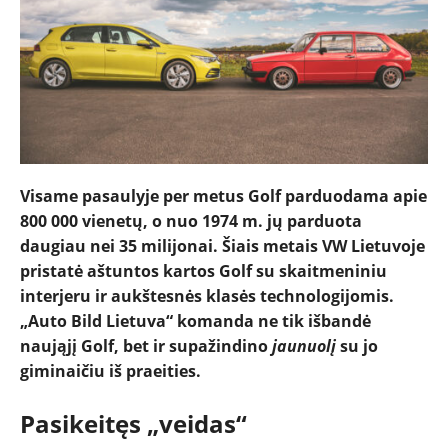
Visame pasaulyje per metus Golf parduodama apie
800 000 vienetų
, o nuo 1974 m. j
ų parduota
daugiau nei 35 milijonai. Šiais metais
VW
Lietuvoje
pristatė aštuntos kartos Golf su skaitmeniniu
interjeru ir aukštesnė
s klas
ės technologijomis.
„Auto Bild Lietuva“ komanda ne tik išbandė
naująjį Golf, bet ir supažindino
jaunuolį
su jo
giminaičiu iš praeities.
NAUJIENOS
Pasikeitęs „veidas“