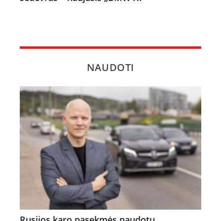
NAUDOTI
Rusijos karo pasekmės naudotų