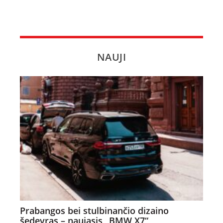
NAUJI
Prabangos bei stulbinančio dizaino
šedevras – naujasis „BMW X7“