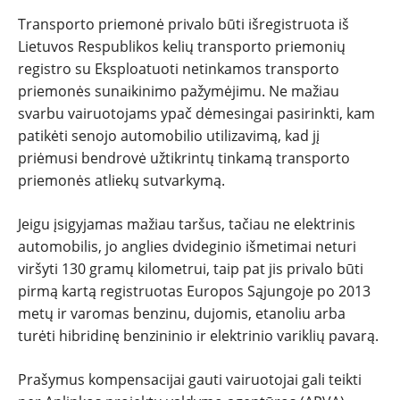
Transporto priemonė privalo būti išregistruota iš
Lietuvos Respublikos kelių transporto priemonių
registro su Eksploatuoti netinkamos transporto
priemonės sunaikinimo pažymėjimu. Ne mažiau
svarbu vairuotojams ypač dėmesingai pasirinkti, kam
patikėti senojo automobilio utilizavimą, kad jį
priėmusi bendrovė užtikrintų tinkamą transporto
priemonės atliekų sutvarkymą.
Jeigu įsigyjamas mažiau taršus, tačiau ne elektrinis
automobilis, jo anglies dvideginio išmetimai neturi
viršyti 130 gramų kilometrui, taip pat jis privalo būti
pirmą kartą registruotas Europos Sąjungoje po 2013
metų ir varomas benzinu, dujomis, etanoliu arba
turėti hibridinę benzininio ir elektrinio variklių pavarą.
Prašymus kompensacijai gauti vairuotojai gali teikti