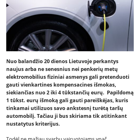
Nuo balandžio 20 dienos Lietuvoje perkantys
naujus arba ne senesnius nei penkerių metų
elektromobilius fiziniai asmenys gali pretenduoti
gauti vienkartines kompensacines išmokas,
siekiančias nuo 2 iki 4 tūkstančių eurų. Papildomą
1 tūkst. eurų išmoką gali gauti pareiškėjas, kuris
NAUJIENOS
tinkamai utilizuos savo ankstesnį turėtą taršų
automobilį. Tačiau ji bus skiriama tik atitinkant
TESTAI
nustatytus kriterijus.
Todėl ne mažiau svarbu vairuotojams ypač