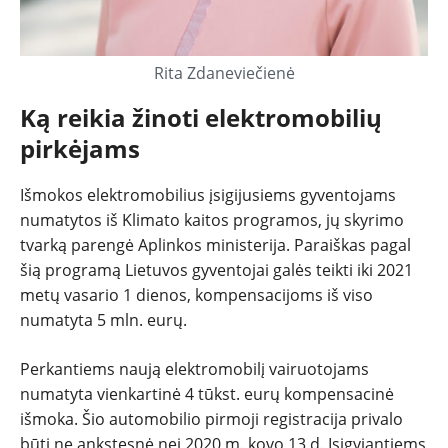
Rita Zdaneviečienė
Ką reikia žinoti elektromobilių
pirkėjams
Išmokos elektromobilius įsigijusiems gyventojams
numatytos iš Klimato kaitos programos, jų skyrimo
tvarką parengė Aplinkos ministerija. Paraiškas pagal
šią programą Lietuvos gyventojai galės teikti iki 2021
metų vasario 1 dienos, kompensacijoms iš viso
numatyta 5 mln. eurų.
Perkantiems naują elektromobilį vairuotojams
numatyta vienkartinė 4 tūkst. eurų kompensacinė
išmoka. Šio automobilio pirmoji registracija privalo
būti ne ankstesnė nei 2020 m. kovo 13 d. Įsigyjantiems