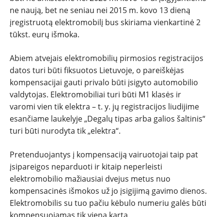
ne naują, bet ne seniau nei 2015 m. kovo 13 dieną
įregistruotą elektromobilį bus skiriama vienkartinė 2
tūkst. eurų išmoka.
Abiem atvejais elektromobilių pirmosios registracijos
datos turi būti fiksuotos Lietuvoje, o pareiškėjas
kompensacijai gauti privalo būti įsigyto automobilio
valdytojas. Elektromobiliai turi būti M1 klasės ir
varomi vien tik elektra – t. y. jų registracijos liudijime
esančiame laukelyje „Degalų tipas arba galios šaltinis“
turi būti nurodyta tik „elektra“.
Pretenduojantys į kompensaciją vairuotojai taip pat
įsipareigos neparduoti ir kitaip neperleisti
elektromobilio mažiausiai dvejus metus nuo
kompensacinės išmokos už jo įsigijimą gavimo dienos.
Elektromobilis su tuo pačiu kėbulo numeriu galės būti
kompensuojamas tik vieną kartą.