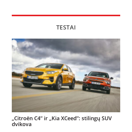
TESTAI
„Citroën C4“ ir „Kia XCeed“: stilingų SUV
dvikova