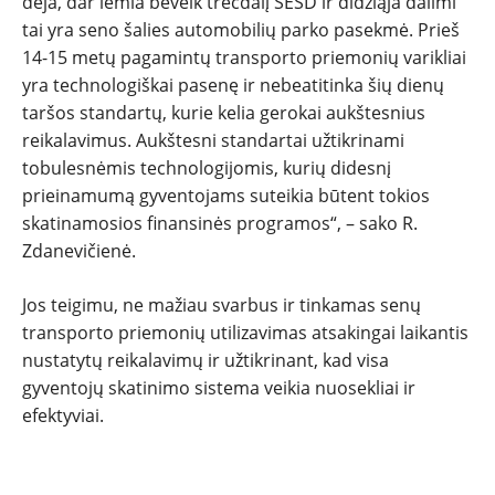
deja, dar lemia beveik trečdalį ŠESD ir didžiąja dalimi
tai yra seno šalies automobilių parko pasekmė. Prieš
14-15 metų pagamintų transporto priemonių varikliai
yra technologiškai pasenę ir nebeatitinka šių dienų
taršos standartų, kurie kelia gerokai aukštesnius
reikalavimus. Aukštesni standartai užtikrinami
tobulesnėmis technologijomis, kurių didesnį
prieinamumą gyventojams suteikia būtent tokios
skatinamosios finansinės programos“, – sako R.
Zdanevičienė.
Jos teigimu, ne mažiau svarbus ir tinkamas senų
transporto priemonių utilizavimas atsakingai laikantis
nustatytų reikalavimų ir užtikrinant, kad visa
gyventojų skatinimo sistema veikia nuosekliai ir
efektyviai.