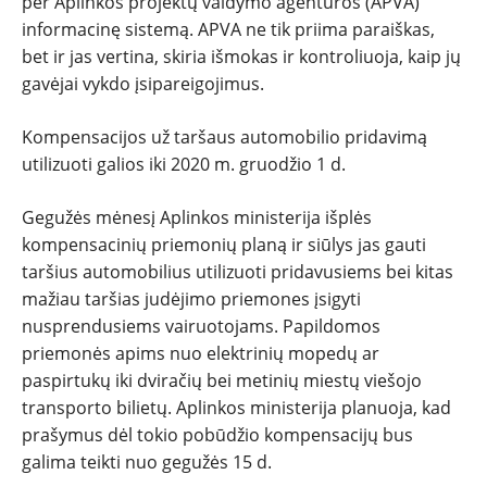
per Aplinkos projektų valdymo agentūros (APVA)
informacinę sistemą. APVA ne tik priima paraiškas,
bet ir jas vertina, skiria išmokas ir kontroliuoja, kaip jų
gavėjai vykdo įsipareigojimus.
Kompensacijos už taršaus automobilio pridavimą
utilizuoti galios iki 2020 m. gruodžio 1 d.
Gegužės mėnesį Aplinkos ministerija išplės
kompensacinių priemonių planą ir siūlys jas gauti
taršius automobilius utilizuoti pridavusiems bei kitas
mažiau taršias judėjimo priemones įsigyti
nusprendusiems vairuotojams. Papildomos
priemonės apims nuo elektrinių mopedų ar
paspirtukų iki dviračių bei metinių miestų viešojo
transporto bilietų. Aplinkos ministerija planuoja, kad
prašymus dėl tokio pobūdžio kompensacijų bus
galima teikti nuo gegužės 15 d.