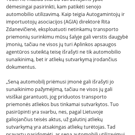
NAUJI
dėmesingai pasirinkti, kam patikėti senojo
automobilio utilizavimą. Kaip teigia Autogamintojų ir
NAUDOTI
importuotojų asociacijos (AGIA) direktorė Rita
Zdanevičienė, eksploatuoti netinkamų transporto
REPORTAŽAI
priemonių surinkimu mūsų šalyje gali verstis daugybė
įmonių, tačiau ne visos jų turi Aplinkos apsaugos
SPORTAS
agentūros suteiktą teisę išrašyti ne tik automobilio
sunaikinimą, bet ir atliekų sutvarkymą įrodančius
dokumentus.
PATARIMAI
„Seną automobilį priėmusi įmonė gali išrašyti jo
ĮVAIRENYBĖS
sunaikinimo pažymėjimą, tačiau ne visos jų gali
visiškai garantuoti, jog priduotos transporto
priemonės atliekos bus tinkamai sutvarkytos. Tuo
pasirūpinti yra svarbu, nes, pagal Lietuvoje
galiojančius teisės aktus, už galutinį atliekų
sutvarkymą yra atsakingas atliekų turėtojas. Tad
pravartu pasidomėti, ar seną automobilį utilizavimui