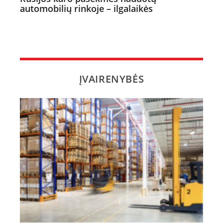
automobilių rinkoje – ilgalaikės
ĮVAIRENYBĖS