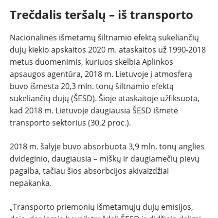
Trečdalis teršalų – iš transporto
Nacionalinės išmetamų šiltnamio efektą sukeliančių
dujų kiekio apskaitos 2020 m. ataskaitos už 1990-2018
metus duomenimis, kuriuos skelbia Aplinkos
apsaugos agentūra, 2018 m. Lietuvoje į atmosferą
buvo išmesta 20,3 mln. tonų šiltnamio efektą
sukeliančių dujų (ŠESD). Šioje ataskaitoje užfiksuota,
kad 2018 m. Lietuvoje daugiausia ŠESD išmetė
transporto sektorius (30,2 proc.).
2018 m. šalyje buvo absorbuota 3,9 mln. tonų anglies
dvideginio, daugiausia – miškų ir daugiamečių pievų
pagalba, tačiau šios absorbcijos akivaizdžiai
nepakanka.
„Transporto priemonių išmetamųjų dujų emisijos,