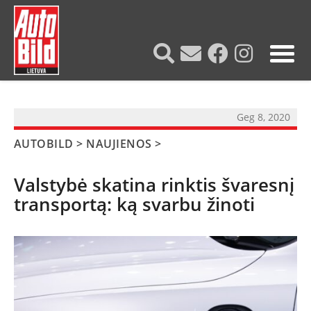
?>
Geg 8, 2020
AUTOBILD
>
NAUJIENOS
>
Valstybė skatina rinktis švaresnį
transportą: ką svarbu žinoti