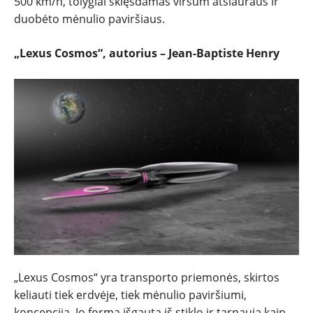
500 km/h, tolygiai sklęsdamas viršum atšiauraus ir
duobėto mėnulio paviršiaus.
„Lexus Cosmos“, autorius – Jean-Baptiste Henry
„Lexus Cosmos“ yra transporto priemonės, skirtos
keliauti tiek erdvėje, tiek mėnulio paviršiumi,
koncepcija. Jo forma išgauta iš stiklo ir tarnauja kaip