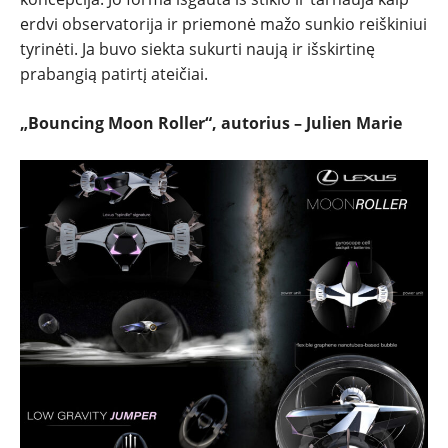
erdvi observatorija ir priemonė mažo sunkio reiškiniui
tyrinėti. Ja buvo siekta sukurti naują ir išskirtinę
prabangią patirtį ateičiai.
„Bouncing Moon Roller“, autorius – Julien Marie