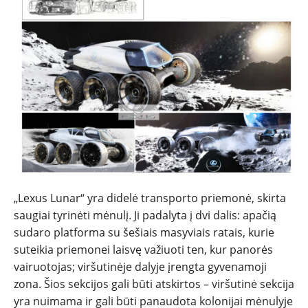
„Lexus Lunar“ yra didelė transporto priemonė, skirta
saugiai tyrinėti mėnulį. Ji padalyta į dvi dalis: apačią
sudaro platforma su šešiais masyviais ratais, kurie
suteikia priemonei laisvę važiuoti ten, kur panorės
vairuotojas; viršutinėje dalyje įrengta gyvenamoji
zona. Šios sekcijos gali būti atskirtos – viršutinė sekcija
yra nuimama ir gali būti panaudota kolonijai mėnulyje