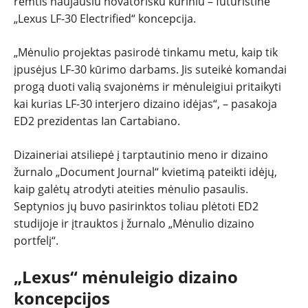
remtis naujausiu novatorišku kūriniu – futuristine
„Lexus LF-30 Electrified“ koncepcija.
„Mėnulio projektas pasirodė tinkamu metu, kaip tik
įpusėjus LF-30 kūrimo darbams. Jis suteikė komandai
progą duoti valią svajonėms ir mėnuleigiui pritaikyti
kai kurias LF-30 interjero dizaino idėjas“, – pasakoja
ED2 prezidentas Ian Cartabiano.
Dizaineriai atsiliepė į tarptautinio meno ir dizaino
žurnalo „Document Journal“ kvietimą pateikti idėjų,
kaip galėtų atrodyti ateities mėnulio pasaulis.
Septynios jų buvo pasirinktos toliau plėtoti ED2
studijoje ir įtrauktos į žurnalo „Mėnulio dizaino
portfelį“.
„Lexus“ mėnuleigio dizaino
koncepcijos