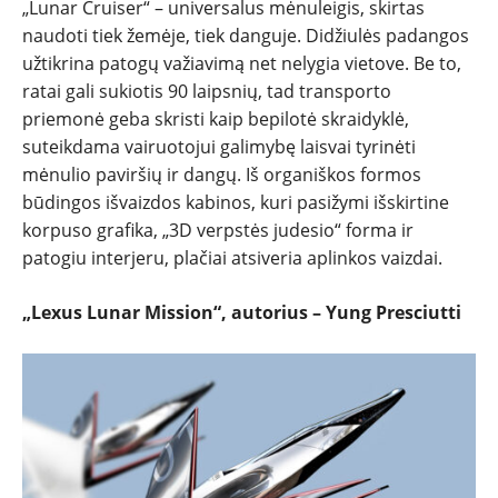
„Lunar Cruiser“ – universalus mėnuleigis, skirtas
naudoti tiek žemėje, tiek danguje. Didžiulės padangos
užtikrina patogų važiavimą net nelygia vietove. Be to,
ratai gali sukiotis 90 laipsnių, tad transporto
priemonė geba skristi kaip bepilotė skraidyklė,
suteikdama vairuotojui galimybę laisvai tyrinėti
mėnulio paviršių ir dangų. Iš organiškos formos
būdingos išvaizdos kabinos, kuri pasižymi išskirtine
korpuso grafika, „3D verpstės judesio“ forma ir
patogiu interjeru, plačiai atsiveria aplinkos vaizdai.
„Lexus Lunar Mission“, autorius – Yung Presciutti