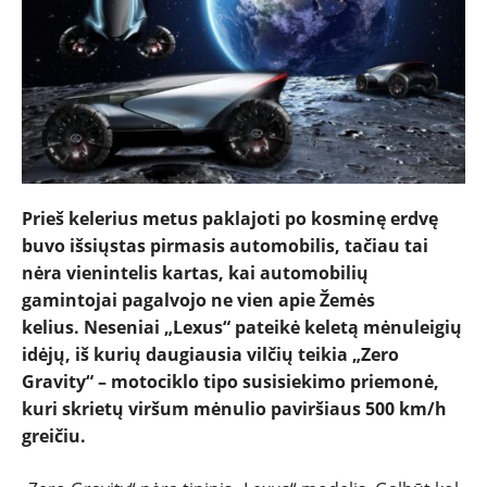
Prieš kelerius metus paklajoti po kosminę erdvę
buvo išsiųstas pirmasis automobilis, tačiau tai
nėra vienintelis kartas, kai automobilių
gamintojai pagalvojo ne vien apie Žemės
kelius. Neseniai „Lexus“ pateikė keletą mėnuleigių
idėjų, iš kurių daugiausia vilčių teikia „Zero
Gravity“ – motociklo tipo susisiekimo priemonė,
kuri skrietų viršum mėnulio paviršiaus 500 km/h
greičiu.