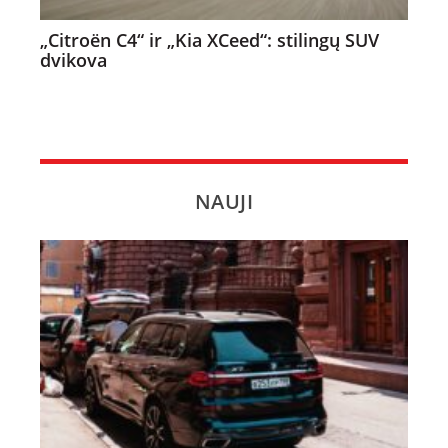
„Citroën C4“ ir „Kia XCeed“: stilingų SUV
dvikova
NAUJI