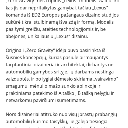
„Zero Gravity“ nėra tipinis „Lexus“ modelis. Galbūt kol
kas jis dar nepritaikytas gamybai, tačiau „Lexus“
NAUJIENOS
komanda iš ED2 Europos pažangaus dizaino studijos
sukūrė tikrai stulbinamą išvaizdą ir formą. Modelis
TESTAI
pasižymi greičiu, ateities technologijomis ir, be
abejonės, unikaliausiu „Lexus“ dizainu.
NAUJI
Originali „Zero Gravity“ idėja buvo pasirinkta iš
NAUDOTI
šūsnies koncepcijų, kurias pasiūlė pirmaujantys
tarptautiniai dizaineriai ir architektai, dirbantys ne
automobilių gamybos srityje. Jų darbams nestinga
REPORTAŽAI
vaizduotės, ir po lygiai dėmesio skiriama „vairavimo“
smagumui mėnulio mažo sunkio aplinkoje ir
SPORTAS
praktiniams patekimo iš A taško į B tašką nelygiu ir
netvarkomu paviršiumi sumetimams.
PATARIMAI
Nors dizaineriai atitrūko nuo visų įprastų prabangių
ĮVAIRENYBĖS
automobilių kūrimo taisyklių, jie galėjo tiesiogiai