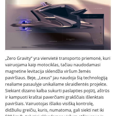
„Zero Gravity“ yra vienvietė transporto priemonė, kuri
vairuojama kaip motociklas, tačiau naudodamasi
magnetine levitacija sklendžia viršum žemės
paviršiaus. Beje, „Lexus“ jau naudoja šią technologiją
realiame pasaulyje unikaliame skraidlentės projekte.
Siekiant dizaino kalba sukurti paslapties pojūtį, aštrūs
ir kampuoti kraštai paverčiami grakščiais išlenktais
paviršiais. Vairuotojas išlaiko visišką kontrolę,
didžiuliu greičiu, kuris, numatoma, gali siekti net iki