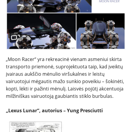
„Moon Racer“ yra rekreacinė vienam asmeniui skirta
transporto priemonė, suprojektuota taip, kad įveiktų
įvairaus aukščio mėnulio viršukalnes ir leistų
vairuotojui mėgautis mažo sunkio poveikiu – šokinėti,
kopti, lėkti ir pažinti mėnulį. Laisvės pojūtį akcentuoja
milžiniškas vairuotoją gaubiantis stiklo burbulas.
„Lexus Lunar“, autorius – Yung Presciutti