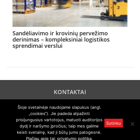
Sandėliavimo ir krovinių pervežimo
derinimas – kompleksiniai logistikos
sprendimai verslui
KONTAKTAI
REKLAMA
Šioje svetainėje naudojame slapukus (angl.
„cookies“). Jie padeda atpažinti
PRIVATUMO POLITIKA
prisijungusius vartotojus, matuoti auditorijos
Sutinku
dydį ir naršymo įpročius; taip mes galime
© 2005 "Axel Springer AG". Visos teisės išsaugomos. Rengiama
pagal "Auto Bild" licenciją.
keisti svetainę, kad ji būtų jums patogesnė.
Draudžiamas visas ar dalinis atgaminimas bet kokiu būdu kuria
Plačiau apie tai:
privatumo politika
.