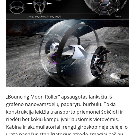
„Bouncing Moon Roller“ apsaugotas lanksčiu iš
grafeno nanovamzdelių padarytu burbulu. Tokia
konstrukcija leidžia transporto priemonei šokčioti ir
riedėti bet kokiu kampu įvairiausiomis vietovėmis.
Kabina ir akumuliatoriai įrengti giroskopinėje celėje, o
į ratą panašus stabilizatorius atrodo smagiai, tačiau