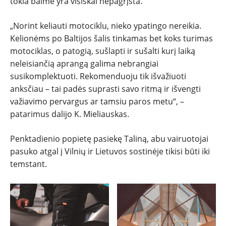
tokia baimė yra visiškai nepagrįsta.
„Norint keliauti motociklu, nieko ypatingo nereikia.
Kelionėms po Baltijos šalis tinkamas bet koks turimas
motociklas, o patogią, sušlapti ir sušalti kurį laiką
neleisiančią aprangą galima nebrangiai
susikomplektuoti. Rekomenduoju tik išvažiuoti
anksčiau – tai padės suprasti savo ritmą ir išvengti
važiavimo pervargus ar tamsiu paros metu“, –
patarimus dalijo K. Mieliauskas.
Penktadienio popietę pasiekę Taliną, abu vairuotojai
pasuko atgal į Vilnių ir Lietuvos sostinėje tikisi būti iki
temstant.