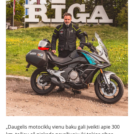
„Daugelis motociklų vienu baku gali įveikti apie 300