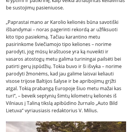
kryptimi ir patikrinę, kaip veikia atnaujintas keliavimas
be sustojimų pasieniuose.
„Paprastai mano ar Karolio kelionės būna savotiški
išbandymai – noras pagerinti rekordą ar užfiksuoti
kito tipo pasiekimą. Tačiau karantino metu
pasirinkome šviečiamojo tipo keliones – norime
NAUJIENOS
parodyti, jog mūsų kraštuose yra ką nuveikti ir
vasaros atostogų metu galima turiningai pailsėti bei
patirti gerų įspūdžių. Tokia buvo ir ši išvyka – norime
TESTAI
parodyti žmonėms, kad jau galime laisvai keliauti
visose trijose Baltijos šalyse ir be apribojimų grįžti
NAUJI
atgal. Tokią prabangą Europoje šiuo metu mažai kas
turi“, – beveik septynių šimtų kilometrų kelionės iš
NAUDOTI
Vilniaus į Taliną tikslą apibūdino žurnalo „Auto Bild
Lietuva“ vyriausiasis redaktorius V. Milius.
REPORTAŽAI