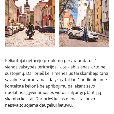
Keliautojai neturėjo problemų pervažiuodami iš
vienos valstybės teritorijos į kitą – abi sienas kirto be
sustojimų. Dar prieš kelis mėnesius tai skambėjo tarsi
savaime suprantamas dalykas, tačiau šiandieniniame
kontekste kelionė be apribojimų paliekant savo
nuolatinės gyvenamosios vietos šalį ar grįžtant į ją
skamba keistai. Dar prieš kelias dienas tai buvo
neįsivaizduojama daugeliui lietuvių.