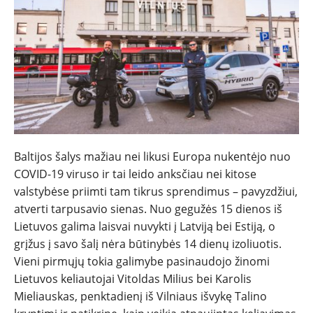
Baltijos šalys mažiau nei likusi Europa nukentėjo nuo
COVID-19 viruso ir tai leido anksčiau nei kitose
valstybėse priimti tam tikrus sprendimus – pavyzdžiui,
atverti tarpusavio sienas. Nuo gegužės 15 dienos iš
Lietuvos galima laisvai nuvykti į Latviją bei Estiją, o
grįžus į savo šalį nėra būtinybės 14 dienų izoliuotis.
Vieni pirmųjų tokia galimybe pasinaudojo žinomi
Lietuvos keliautojai Vitoldas Milius bei Karolis
Mieliauskas, penktadienį iš Vilniaus išvykę Talino