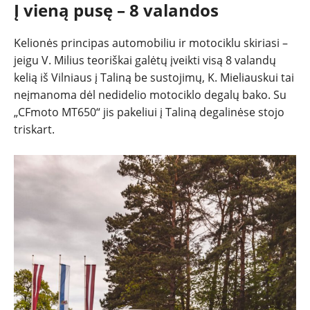
Į vieną pusę – 8 valandos
Kelionės principas automobiliu ir motociklu skiriasi –
jeigu V. Milius teoriškai galėtų įveikti visą 8 valandų
kelią iš Vilniaus į Taliną be sustojimų, K. Mieliauskui tai
neįmanoma dėl nedidelio motociklo degalų bako. Su
„CFmoto MT650“ jis pakeliui į Taliną degalinėse stojo
triskart.