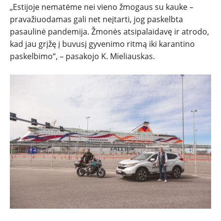
„Estijoje nematėme nei vieno žmogaus su kauke –
pravažiuodamas gali net neįtarti, jog paskelbta
pasaulinė pandemija. Žmonės atsipalaidavę ir atrodo,
kad jau grįžę į buvusį gyvenimo ritmą iki karantino
paskelbimo“, – pasakojo K. Mieliauskas.