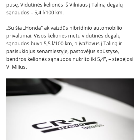
pusę. Vidutinės kelionės iš Vilniaus į Taliną degalų
sąnaudos – 5,4 l/100 km.
„Su šia „Honda“ akivaizdūs hibridinio automobilio
privalumai. Visos kelionės metu vidutinės degalų
sąnaudos buvo 5,5 l/100 km, o įvažiavus į Taliną ir
pasisukiojus senamiestyje, pastovėjus spūstyse,
bendros kelionės sąnaudos nukrito iki 5,4“, – stebėjosi
V. Milius.