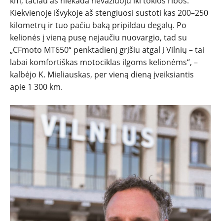
km, tačiau aš niekada nevažiuoju iki tokios ribos.
Kiekvienoje išvykoje aš stengiuosi sustoti kas 200–250
kilometrų ir tuo pačiu baką pripildau degalų. Po
kelionės į vieną pusę nejaučiu nuovargio, tad su
„CFmoto MT650“ penktadienį grįšiu atgal į Vilnių – tai
labai komfortiškas motociklas ilgoms kelionėms“, –
kalbėjo K. Mieliauskas, per vieną dieną įveiksiantis
apie 1 300 km.