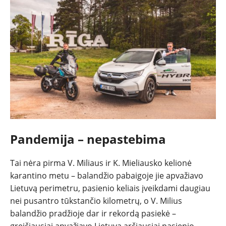
SPORTAS
PATARIMAI
ĮVAIRENYBĖS
Pandemija – nepastebima
Tai nėra pirma V. Miliaus ir K. Mieliausko kelionė
karantino metu – balandžio pabaigoje jie apvažiavo
Lietuvą perimetru, pasienio keliais įveikdami daugiau
nei pusantro tūkstančio kilometrų, o V. Milius
balandžio pradžioje dar ir rekordą pasiekė –
greičiausiai apvažiavo Lietuvą arčiausiai pasienio