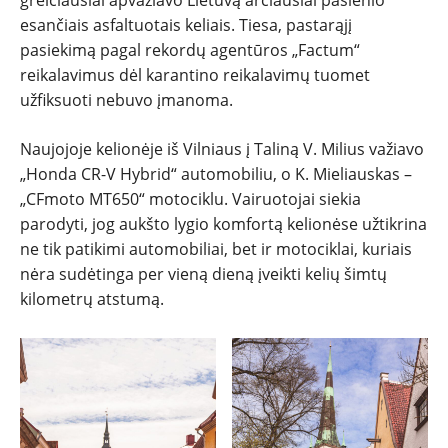
esančiais asfaltuotais keliais. Tiesa, pastarąjį
pasiekimą pagal rekordų agentūros „Factum“
reikalavimus dėl karantino reikalavimų tuomet
užfiksuoti nebuvo įmanoma.
Naujojoje kelionėje iš Vilniaus į Taliną V. Milius važiavo
„Honda CR-V Hybrid“ automobiliu, o K. Mieliauskas –
„CFmoto MT650“ motociklu. Vairuotojai siekia
parodyti, jog aukšto lygio komfortą kelionėse užtikrina
ne tik patikimi automobiliai, bet ir motociklai, kuriais
nėra sudėtinga per vieną dieną įveikti kelių šimtų
kilometrų atstumą.