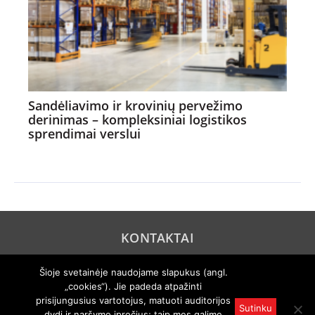
Sandėliavimo ir krovinių pervežimo
derinimas – kompleksiniai logistikos
sprendimai verslui
KONTAKTAI
REKLAMA
Šioje svetainėje naudojame slapukus (angl.
„cookies“). Jie padeda atpažinti
PRIVATUMO POLITIKA
prisijungusius vartotojus, matuoti auditorijos
Sutinku
dydį ir naršymo įpročius; taip mes galime