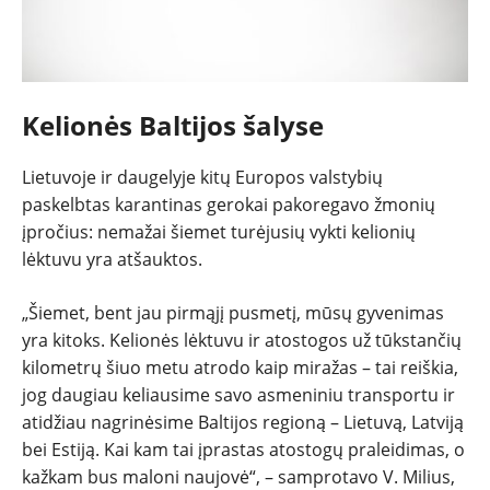
Kelionės Baltijos šalyse
Lietuvoje ir daugelyje kitų Europos valstybių
paskelbtas karantinas gerokai pakoregavo žmonių
įpročius: nemažai šiemet turėjusių vykti kelionių
lėktuvu yra atšauktos.
„Šiemet, bent jau pirmąjį pusmetį, mūsų gyvenimas
yra kitoks. Kelionės lėktuvu ir atostogos už tūkstančių
kilometrų šiuo metu atrodo kaip miražas – tai reiškia,
jog daugiau keliausime savo asmeniniu transportu ir
atidžiau nagrinėsime Baltijos regioną – Lietuvą, Latviją
bei Estiją. Kai kam tai įprastas atostogų praleidimas, o
kažkam bus maloni naujovė“, – samprotavo V. Milius,