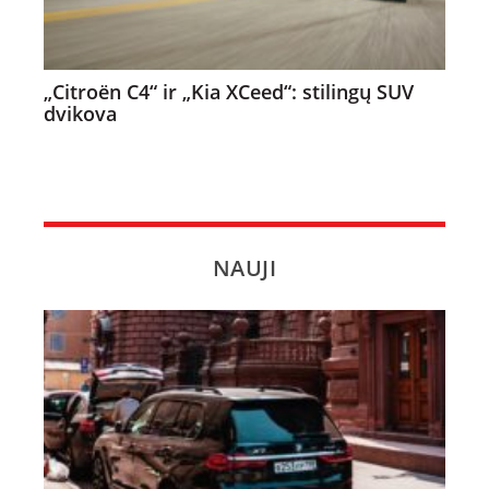
„Citroën C4“ ir „Kia XCeed“: stilingų SUV
dvikova
NAUJI