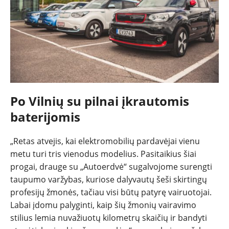
Po Vilnių su pilnai įkrautomis
baterijomis
„Retas atvejis, kai elektromobilių pardavėjai vienu
metu turi tris vienodus modelius. Pasitaikius šiai
progai, drauge su „Autoerdvė“ sugalvojome surengti
taupumo varžybas, kuriose dalyvautų šeši skirtingų
profesijų žmonės, tačiau visi būtų patyrę vairuotojai.
Labai įdomu palyginti, kaip šių žmonių vairavimo
stilius lemia nuvažiuotų kilometrų skaičių ir bandyti