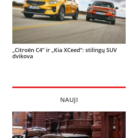
„Citroën C4“ ir „Kia XCeed“: stilingų SUV
dvikova
NAUJI