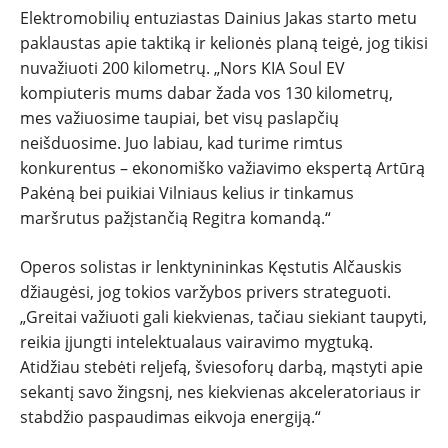
Elektromobilių entuziastas Dainius Jakas starto metu
paklaustas apie taktiką ir kelionės planą teigė, jog tikisi
nuvažiuoti 200 kilometrų. „Nors KIA Soul EV
kompiuteris mums dabar žada vos 130 kilometrų,
mes važiuosime taupiai, bet visų paslapčių
neišduosime. Juo labiau, kad turime rimtus
konkurentus – ekonomiško važiavimo ekspertą Artūrą
Pakėną bei puikiai Vilniaus kelius ir tinkamus
maršrutus pažįstančią Regitra komandą.“
Operos solistas ir lenktynininkas Kęstutis Alčauskis
džiaugėsi, jog tokios varžybos privers strateguoti.
„Greitai važiuoti gali kiekvienas, tačiau siekiant taupyti,
reikia įjungti intelektualaus vairavimo mygtuką.
Atidžiau stebėti reljefą, šviesoforų darbą, mąstyti apie
sekantį savo žingsnį, nes kiekvienas akceleratoriaus ir
stabdžio paspaudimas eikvoja energiją.“