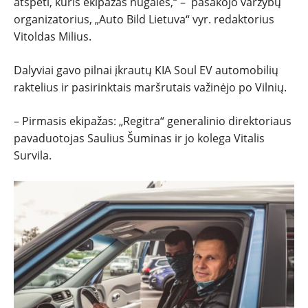
atspėti, kuris ekipažas nugalės,“ – pasakojo varžybų
organizatorius, „Auto Bild Lietuva“ vyr. redaktorius
Vitoldas Milius.
Dalyviai gavo pilnai įkrautų KIA Soul EV automobilių
raktelius ir pasirinktais maršrutais važinėjo po Vilnių.
– Pirmasis ekipažas: „Regitra“ generalinio direktoriaus
pavaduotojas Saulius Šuminas ir jo kolega Vitalis
Survila.