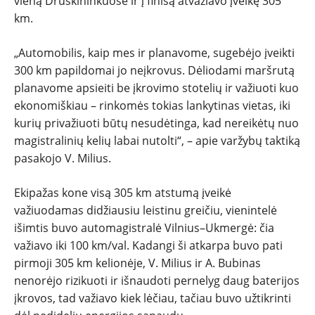
vieną Druskininkuose ir į finišą atvažiavo įveikę 305
km.
„Automobilis, kaip mes ir planavome, sugebėjo įveikti
300 km papildomai jo neįkrovus. Dėliodami maršrutą
planavome apsieiti be įkrovimo stotelių ir važiuoti kuo
ekonomiškiau – rinkomės tokias lankytinas vietas, iki
kurių privažiuoti būtų nesudėtinga, kad nereikėtų nuo
magistralinių kelių labai nutolti“, – apie varžybų taktiką
pasakojo V. Milius.
Ekipažas kone visą 305 km atstumą įveikė
važiuodamas didžiausiu leistinu greičiu, vienintelė
išimtis buvo automagistralė Vilnius–Ukmergė: čia
važiavo iki 100 km/val. Kadangi ši atkarpa buvo pati
pirmoji 305 km kelionėje, V. Milius ir A. Bubinas
nenorėjo rizikuoti ir išnaudoti pernelyg daug baterijos
įkrovos, tad važiavo kiek lėčiau, tačiau buvo užtikrinti