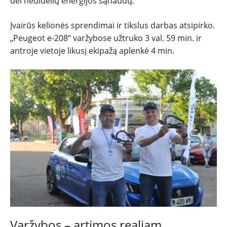
dėl nedidelių energijos sąnaudų.
Įvairūs kelionės sprendimai ir tikslus darbas atsipirko.
„Peugeot e-208“ varžybose užtruko 3 val. 59 min. ir
antroje vietoje likusį ekipažą aplenkė 4 min.
Varžybos – artimos realiam