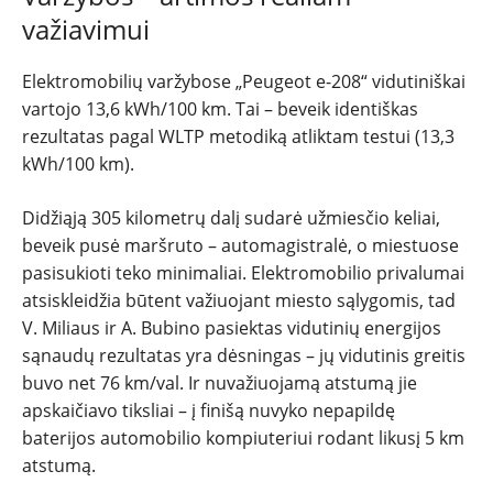
važiavimui
Elektromobilių varžybose „Peugeot e-208“ vidutiniškai
vartojo 13,6 kWh/100 km. Tai – beveik identiškas
rezultatas pagal WLTP metodiką atliktam testui (13,3
kWh/100 km).
Didžiąją 305 kilometrų dalį sudarė užmiesčio keliai,
beveik pusė maršruto – automagistralė, o miestuose
pasisukioti teko minimaliai. Elektromobilio privalumai
atsiskleidžia būtent važiuojant miesto sąlygomis, tad
V. Miliaus ir A. Bubino pasiektas vidutinių energijos
sąnaudų rezultatas yra dėsningas – jų vidutinis greitis
buvo net 76 km/val. Ir nuvažiuojamą atstumą jie
apskaičiavo tiksliai – į finišą nuvyko nepapildę
baterijos automobilio kompiuteriui rodant likusį 5 km
atstumą.