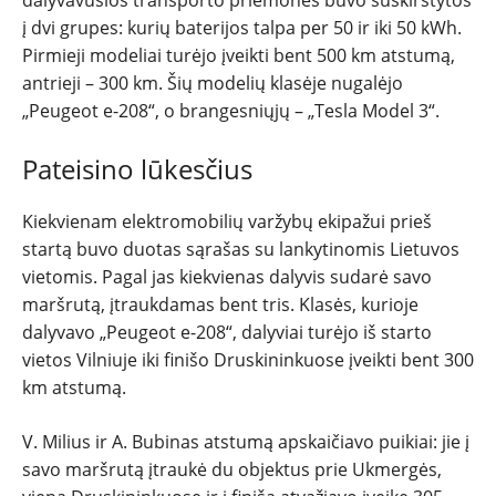
SPORTAS
į dvi grupes: kurių baterijos talpa per 50 ir iki 50 kWh.
PATARIMAI
Pirmieji modeliai turėjo įveikti bent 500 km atstumą,
antrieji – 300 km. Šių modelių klasėje nugalėjo
„Peugeot e-208“, o brangesniųjų – „Tesla Model 3“.
ĮVAIRENYBĖS
Pateisino lūkesčius
Kiekvienam elektromobilių varžybų ekipažui prieš
startą buvo duotas sąrašas su lankytinomis Lietuvos
vietomis. Pagal jas kiekvienas dalyvis sudarė savo
maršrutą, įtraukdamas bent tris. Klasės, kurioje
dalyvavo „Peugeot e-208“, dalyviai turėjo iš starto
vietos Vilniuje iki finišo Druskininkuose įveikti bent 300
km atstumą.
V. Milius ir A. Bubinas atstumą apskaičiavo puikiai: jie į
savo maršrutą įtraukė du objektus prie Ukmergės,