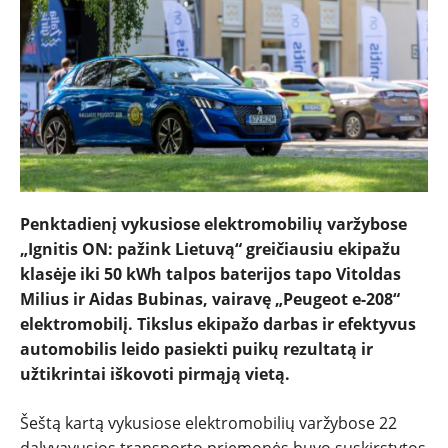
NAUJIENOS
TESTAI
Penktadienį vykusiose elektromobilių varžybose
„Ignitis ON: pažink Lietuvą“ greičiausiu ekipažu
NAUJI
klasėje iki 50 kWh talpos baterijos tapo Vitoldas
Milius ir Aidas Bubinas, vairavę „Peugeot e-208“
elektromobilį. Tikslus ekipažo darbas ir efektyvus
NAUDOTI
automobilis leido pasiekti puikų rezultatą ir
užtikrintai iškovoti pirmąją vietą.
REPORTAŽAI
Šeštą kartą vykusiose elektromobilių varžybose 22
dalyvavusios transporto priemonės buvo suskirstytos