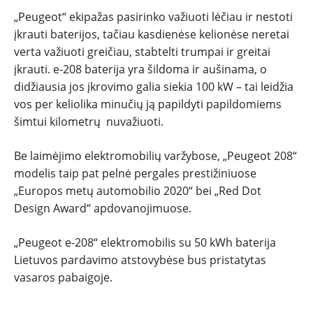
„Peugeot“ ekipažas pasirinko važiuoti lėčiau ir nestoti
įkrauti baterijos, tačiau kasdienėse kelionėse neretai
verta važiuoti greičiau, stabtelti trumpai ir greitai
įkrauti. e-208 baterija yra šildoma ir aušinama, o
didžiausia jos įkrovimo galia siekia 100 kW – tai leidžia
vos per keliolika minučių ją papildyti papildomiems
šimtui kilometrų nuvažiuoti.
Be laimėjimo elektromobilių varžybose, „Peugeot 208“
modelis taip pat pelnė pergales prestižiniuose
„Europos metų automobilio 2020“ bei „Red Dot
Design Award“ apdovanojimuose.
„Peugeot e-208“ elektromobilis su 50 kWh baterija
Lietuvos pardavimo atstovybėse bus pristatytas
vasaros pabaigoje.