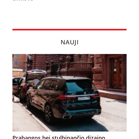
NAUJI
Prabangos bei stulbinančio dizaino