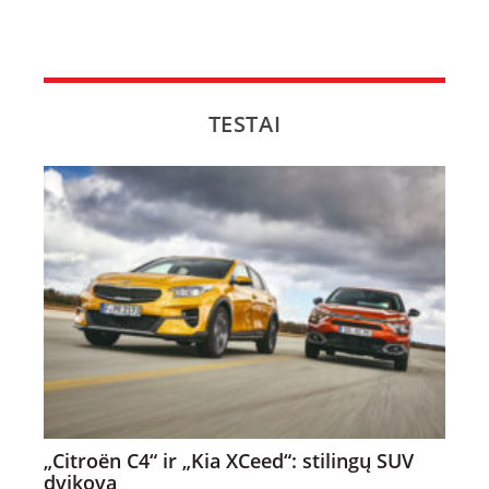
TESTAI
„Citroën C4“ ir „Kia XCeed“: stilingų SUV
dvikova