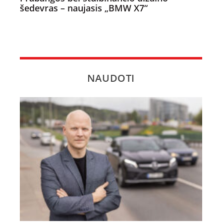
šedevras – naujasis „BMW X7“
NAUDOTI