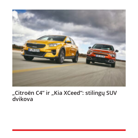
„Citroën C4“ ir „Kia XCeed“: stilingų SUV
dvikova