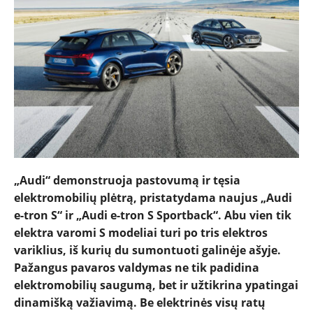
„Audi“ demonstruoja pastovumą ir tęsia
elektromobilių plėtrą, pristatydama naujus „Audi
e-tron S“ ir „Audi e-tron S Sportback“. Abu vien tik
elektra varomi S modeliai turi po tris elektros
variklius, iš kurių du sumontuoti galinėje ašyje.
Pažangus pavaros valdymas ne tik padidina
elektromobilių saugumą, bet ir užtikrina ypatingai
NAUJIENOS
dinamišką važiavimą. Be elektrinės visų ratų