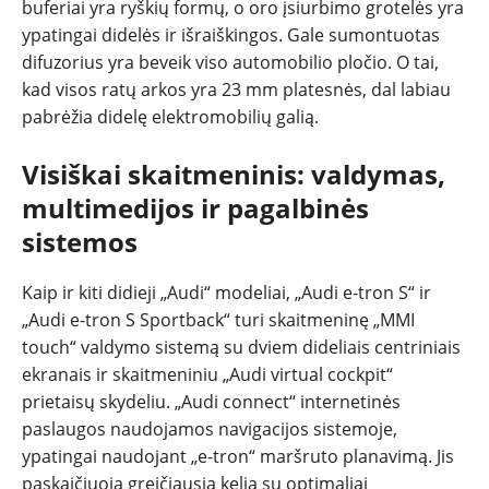
buferiai yra ryškių formų, o oro įsiurbimo grotelės yra
ypatingai didelės ir išraiškingos. Gale sumontuotas
difuzorius yra beveik viso automobilio pločio. O tai,
kad visos ratų arkos yra 23 mm platesnės, dal labiau
pabrėžia didelę elektromobilių galią.
Visiškai skaitmeninis: valdymas,
multimedijos ir pagalbinės
sistemos
Kaip ir kiti didieji „Audi“ modeliai, „Audi e-tron S“ ir
„Audi e-tron S Sportback“ turi skaitmeninę „MMI
touch“ valdymo sistemą su dviem dideliais centriniais
ekranais ir skaitmeniniu „Audi virtual cockpit“
prietaisų skydeliu. „Audi connect“ internetinės
paslaugos naudojamos navigacijos sistemoje,
ypatingai naudojant „e-tron“ maršruto planavimą. Jis
paskaičiuoja greičiausią kelią su optimaliai