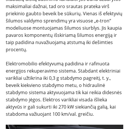
maksimaliai dažnai, tad oro srautas prateka virš
priekinio gaubto beveik be sūkurių. Vienas iš efektyvių
šilumos valdymo sprendimų yra visuose „e-tron“
modeliuose montuojamas šilumos siurblys. Jis kaupia
pavaros komponentų išskiriamą šilumos energiją ir
taip padidina nuvažiuojamą atstumą iki dešimties
procentų.
Elektromobilio efektyvumą padidina ir rafinuota
energijos rekuperavimo sistema. Stabdant elektriniai
varikliai užtikrina iki 0,3 g stabdymo pagreitį, t. y.,
beveik kiekvieno stabdymo metu, o hidraulinė
stabdymo sistema aktyvuojama tik kai reikia didesnės
stabdymo jėgos. Elektros varikliai visada išlieka
aktyvūs ir gali sukurti iki 270 kW siekiančią galią, kai
stabdoma važiuojant 100 km/val. greičiu.