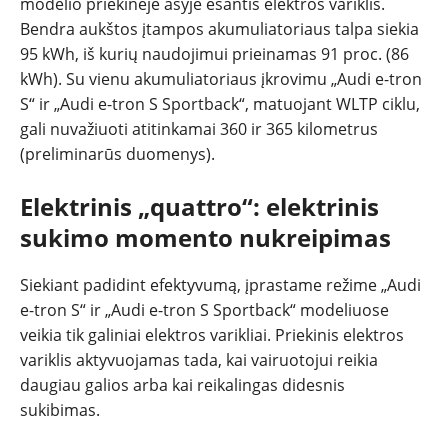
modelio priekinėje ašyje esantis elektros variklis.
Bendra aukštos įtampos akumuliatoriaus talpa siekia
95 kWh, iš kurių naudojimui prieinamas 91 proc. (86
kWh). Su vienu akumuliatoriaus įkrovimu „Audi e-tron
S“ ir „Audi e-tron S Sportback“, matuojant WLTP ciklu,
gali nuvažiuoti atitinkamai 360 ir 365 kilometrus
(preliminarūs duomenys).
Elektrinis „quattro“: elektrinis
sukimo momento nukreipimas
Siekiant padidint efektyvumą, įprastame režime „Audi
e-tron S“ ir „Audi e-tron S Sportback“ modeliuose
veikia tik galiniai elektros varikliai. Priekinis elektros
variklis aktyvuojamas tada, kai vairuotojui reikia
daugiau galios arba kai reikalingas didesnis
sukibimas.