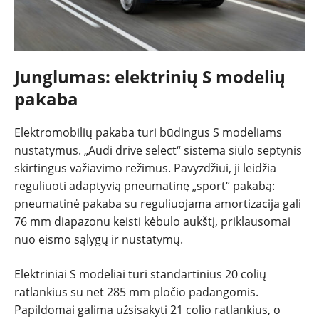
Junglumas: elektrinių S modelių
pakaba
Elektromobilių pakaba turi būdingus S modeliams
nustatymus. „Audi drive select“ sistema siūlo septynis
skirtingus važiavimo režimus. Pavyzdžiui, ji leidžia
reguliuoti adaptyvią pneumatinę „sport“ pakabą:
pneumatinė pakaba su reguliuojama amortizacija gali
76 mm diapazonu keisti kėbulo aukštį, priklausomai
nuo eismo sąlygų ir nustatymų.
Elektriniai S modeliai turi standartinius 20 colių
ratlankius su net 285 mm pločio padangomis.
Papildomai galima užsisakyti 21 colio ratlankius, o