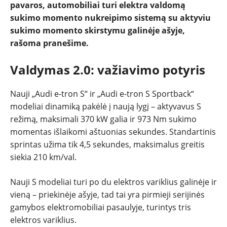
pavaros, automobiliai turi elektra valdomą
TESTAI
sukimo momento nukreipimo sistemą su aktyviu
sukimo momento skirstymu galinėje ašyje,
NAUJI
rašoma pranešime.
Valdymas 2.0: važiavimo potyris
NAUDOTI
Nauji „Audi e-tron S“ ir „Audi e-tron S Sportback“
REPORTAŽAI
modeliai dinamiką pakėlė į naują lygį – aktyvavus S
režimą, maksimali 370 kW galia ir 973 Nm sukimo
SPORTAS
momentas išlaikomi aštuonias sekundes. Standartinis
sprintas užima tik 4,5 sekundes, maksimalus greitis
PATARIMAI
siekia 210 km/val.
Nauji S modeliai turi po du elektros variklius galinėje ir
ĮVAIRENYBĖS
vieną – priekinėje ašyje, tad tai yra pirmieji serijinės
gamybos elektromobiliai pasaulyje, turintys tris
elektros variklius.