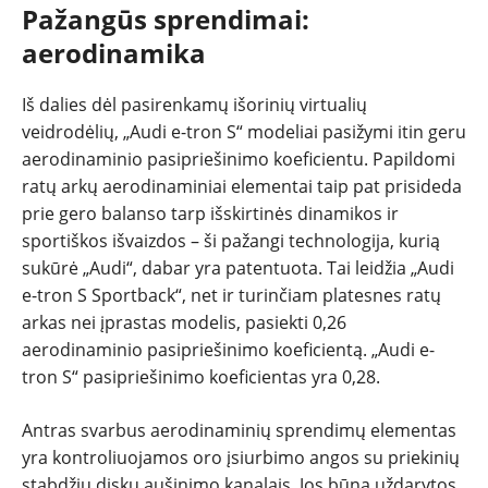
Pažangūs sprendimai:
aerodinamika
Iš dalies dėl pasirenkamų išorinių virtualių
veidrodėlių, „Audi e-tron S“ modeliai pasižymi itin geru
aerodinaminio pasipriešinimo koeficientu. Papildomi
ratų arkų aerodinaminiai elementai taip pat prisideda
prie gero balanso tarp išskirtinės dinamikos ir
sportiškos išvaizdos – ši pažangi technologija, kurią
sukūrė „Audi“, dabar yra patentuota. Tai leidžia „Audi
e-tron S Sportback“, net ir turinčiam platesnes ratų
arkas nei įprastas modelis, pasiekti 0,26
aerodinaminio pasipriešinimo koeficientą. „Audi e-
tron S“ pasipriešinimo koeficientas yra 0,28.
Antras svarbus aerodinaminių sprendimų elementas
yra kontroliuojamos oro įsiurbimo angos su priekinių
stabdžių diskų aušinimo kanalais. Jos būna uždarytos