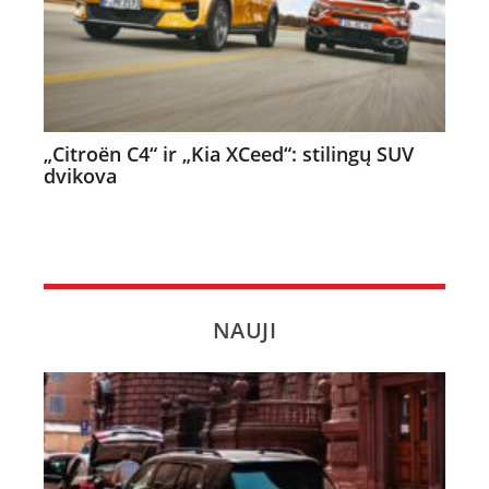
„Citroën C4“ ir „Kia XCeed“: stilingų SUV
dvikova
NAUJI