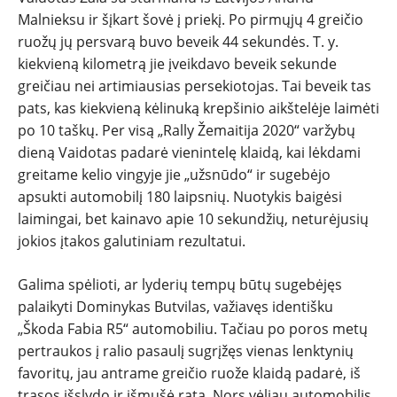
SPORTAS
Malnieksu ir šįkart šovė į priekį. Po pirmųjų 4 greičio
ruožų jų persvarą buvo beveik 44 sekundės. T. y.
PATARIMAI
kiekvieną kilometrą jie įveikdavo beveik sekunde
greičiau nei artimiausias persekiotojas. Tai beveik tas
ĮVAIRENYBĖS
pats, kas kiekvieną kėlinuką krepšinio aikštelėje laimėti
po 10 taškų. Per visą „Rally Žemaitija 2020“ varžybų
dieną Vaidotas padarė vienintelę klaidą, kai lėkdami
greitame kelio vingyje jie „užsnūdo“ ir sugebėjo
apsukti automobilį 180 laipsnių. Nuotykis baigėsi
laimingai, bet kainavo apie 10 sekundžių, neturėjusių
jokios įtakos galutiniam rezultatui.
Galima spėlioti, ar lyderių tempų būtų sugebėjęs
palaikyti Dominykas Butvilas, važiavęs identišku
„Škoda Fabia R5“ automobiliu. Tačiau po poros metų
pertraukos į ralio pasaulį sugrįžęs vienas lenktynių
favoritų, jau antrame greičio ruože klaidą padarė, iš
trasos išslydo ir išmušė ratą. Nors vėliau automobilis