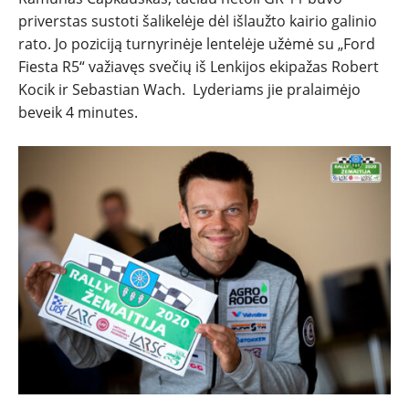
priverstas sustoti šalikelėje dėl išlaužto kairio galinio
rato. Jo poziciją turnyrinėje lentelėje užėmė su „Ford
Fiesta R5“ važiavęs svečių iš Lenkijos ekipažas Robert
Kocik ir Sebastian Wach. Lyderiams jie pralaimėjo
beveik 4 minutes.