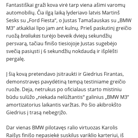
Fantastiškai graži kova virė tarp viena ašimi varomų
automobilių. Čia ilgą laiką lyderiavo latvis Martinš
Sesks su „Ford Fiesta“, o Justas Tamašauskas su „BMW
M3“ atkakliai lipo jam ant kulnų. Prieš paskutinį greičio
ruožą
braliukas
turėjo beveik dviejų sekundžių
persvarą, tačiau finišo tiesiojoje Justas sugebėjo
svečią pasiųsti į 6 sekundžių nokdaudą ir išplėšti
pergalę.
Į šią kovą pretendavo įsitraukti ir Giedrius Firantas,
demonstravęs pavydėtiną tempą testiniame greičio
ruože. Deja, netrukus po oficialaus starto mistiniu
būdu sulūžo „niekada nelūžtantis“ galinius „BMW M3“
amortizatorius laikantis varžtas. Po šio akibrokšto
Giedrius į trasą nebegrįžo.
Dar vienas BMW pilotavęs ralio virtuozas Karolis
Raišys finišo nepasiekė suskilus variklio karteriui, iš