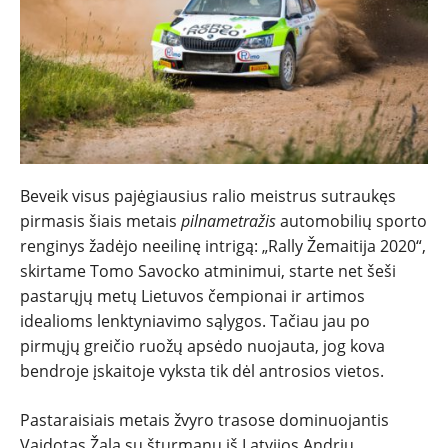
NAUJIENOS
Beveik visus pajėgiausius ralio meistrus sutraukęs
pirmasis šiais metais
pilnametražis
automobilių sporto
TESTAI
renginys žadėjo neeilinę intrigą: „Rally Žemaitija 2020“,
skirtame Tomo Savocko atminimui, starte net šeši
NAUJI
pastarųjų metų Lietuvos čempionai ir artimos
idealioms lenktyniavimo sąlygos. Tačiau jau po
NAUDOTI
pirmųjų greičio ruožų apsėdo nuojauta, jog kova
bendroje įskaitoje vyksta tik dėl antrosios vietos.
REPORTAŽAI
Pastaraisiais metais žvyro trasose dominuojantis
Vaidotas Žala su šturmanu iš Latvijos Andriu