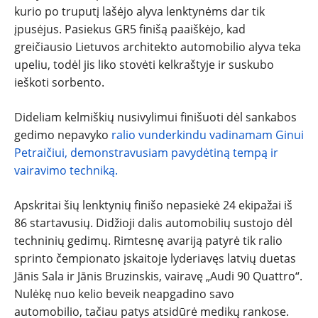
kurio po truputį lašėjo alyva lenktynėms dar tik
įpusėjus. Pasiekus GR5 finišą paaiškėjo, kad
greičiausio Lietuvos architekto automobilio alyva teka
upeliu, todėl jis liko stovėti kelkraštyje ir suskubo
ieškoti sorbento.
Dideliam kelmiškių nusivylimui finišuoti dėl sankabos
gedimo nepavyko
ralio vunderkindu vadinamam Ginui
Petraičiui, demonstravusiam pavydėtiną tempą ir
vairavimo techniką.
Apskritai šių lenktynių finišo nepasiekė 24 ekipažai iš
86 startavusių. Didžioji dalis automobilių sustojo dėl
techninių gedimų. Rimtesnę avariją patyrė tik ralio
sprinto čempionato įskaitoje lyderiavęs latvių duetas
Jānis Sala ir Jānis Bruzinskis, vairavę „Audi 90 Quattro“.
Nulėkę nuo kelio beveik neapgadino savo
automobilio, tačiau patys atsidūrė medikų rankose.