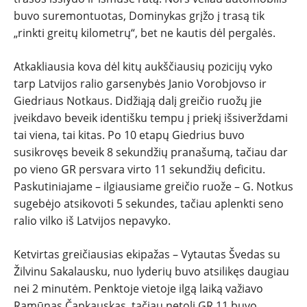
buvo suremontuotas, Dominykas grįžo į trasą tik
„rinkti greitų kilometrų“, bet ne kautis dėl pergalės.
Atkakliausia kova dėl kitų aukščiausių pozicijų vyko
tarp Latvijos ralio garsenybės Janio Vorobjovso ir
Giedriaus Notkaus. Didžiąją dalį greičio ruožų jie
įveikdavo beveik identišku tempu į priekį išsiverždami
tai viena, tai kitas. Po 10 etapų Giedrius buvo
susikrovęs beveik 8 sekundžių pranašumą, tačiau dar
po vieno GR persvara virto 11 sekundžių deficitu.
Paskutiniajame – ilgiausiame greičio ruože – G. Notkus
sugebėjo atsikovoti 5 sekundes, tačiau aplenkti seno
ralio vilko iš Latvijos nepavyko.
Ketvirtas greičiausias ekipažas – Vytautas Švedas su
Žilvinu Sakalausku, nuo lyderių buvo atsilikęs daugiau
nei 2 minutėm. Penktoje vietoje ilgą laiką važiavo
Ramūnas Čapkauskas, tačiau netoli GR 11 buvo