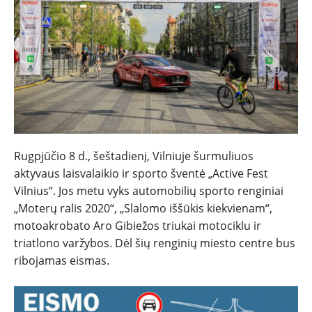
NAUJIENOS
TESTAI
Rugpjūčio 8 d., šeštadienį, Vilniuje šurmuliuos
aktyvaus laisvalaikio ir sporto šventė „Active Fest
NAUJI
Vilnius“. Jos metu vyks automobilių sporto renginiai
„Moterų ralis 2020“, „Slalomo iššūkis kiekvienam“,
NAUDOTI
motoakrobato Aro Gibiežos triukai motociklu ir
triatlono varžybos. Dėl šių renginių miesto centre bus
REPORTAŽAI
ribojamas eismas.
SPORTAS