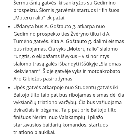
Šermukšnių gatvės iki sankryžos su Gedimino
prospektu. Šiomis gatvėmis startuos ir finišuos
„Moterų ralio“ ekipažai.
Uždaryta bus A. Goštauto g. atkarpa nuo
Gedimino prospekto ties Žvėryno tiltu iki A.
Tumėno gatvės. Kita A. Goštauto g. dalimi eismas
bus ribojamas. Čia vyks „Moterų ralio“ slalomo
rungtis, o ekipažams išvykus – visi norintys
slalomo trasą galės išbandyti iššūkyje „Slalomas
kiekvienam“. Šioje gatvėje vyks ir motoakrobato
Aro Gibiežos pasirodymas.
Upės gatvės atkarpoje nuo Studentų gatvės iki
Baltojo tilto taip pat bus ribojamas eismas dėl čia
vyksiančių triatlono varžybų. Čia bus važiuojama
dviračiais ir bėgama. Taip pat prie Baltojo tilto
finišuos Nerimi nuo Valakampių II pliažo
startavusios baidarių komandos, startuos
triatlono plaukikai.