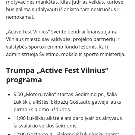
motyvacines mankštas, kitas judrias veiklas, kuriose
bus galima sudalyvauti iš anksto tam nesiruošus ir
nemokamai.
„Active Fest Vilnius“ šventė bendrai finansuojama
Vilniaus miesto savivaldybės, projekto partnerių ir
valstybės Sporto rėmimo fondo lėšomis, kurį
administruoja Švietimo, mokslo ir sporto ministerija.
Trumpa „Active Fest Vilnius“
programa
9:00 „Moterų ralio“ startas Gedimino pr., šalia
Lukiškių aikštės. Ekipažų Goštauto gatvėje lauks
pirmoji slalomo užduotis.
11:00 Lukiškių aikštėje atsidaro įvairios aktyvaus
laisvalaikio veiklos šeimoms.
12:00 Goštauto g. „Slalomo iššūkis kiekvienam“.