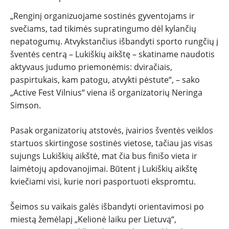
„Renginį organizuojame sostinės gyventojams ir
svečiams, tad tikimės supratingumo dėl kylančių
nepatogumų. Atvykstančius išbandyti sporto rungčių į
šventės centrą – Lukiškių aikštę – skatiname naudotis
aktyvaus judumo priemonėmis: dviračiais,
paspirtukais, kam patogu, atvykti pėstute“, – sako
„Active Fest Vilnius“ viena iš organizatorių Neringa
Simson.
Pasak organizatorių atstovės, įvairios šventės veiklos
startuos skirtingose sostinės vietose, tačiau jas visas
sujungs Lukiškių aikštė, mat čia bus finišo vieta ir
laimėtojų apdovanojimai. Būtent į Lukiškių aikštę
kviečiami visi, kurie nori pasportuoti ekspromtu.
Šeimos su vaikais galės išbandyti orientavimosi po
miestą žemėlapį „Kelionė laiku per Lietuvą“,