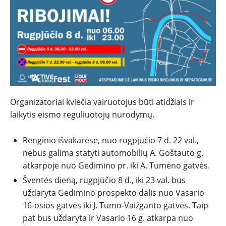
PATARIMAI
ĮVAIRENYBĖS
Organizatoriai kviečia vairuotojus būti atidžiais ir
laikytis eismo reguliuotojų nurodymų.
Renginio išvakarėse, nuo rugpjūčio 7 d. 22 val.,
nebus galima statyti automobilių A. Goštauto g.
atkarpoje nuo Gedimino pr. iki A. Tumėno gatvės.
Šventės dieną, rugpjūčio 8 d., iki 23 val. bus
uždaryta Gedimino prospekto dalis nuo Vasario
16-osios gatvės iki J. Tumo-Vaižganto gatvės. Taip
pat bus uždaryta ir Vasario 16 g. atkarpa nuo