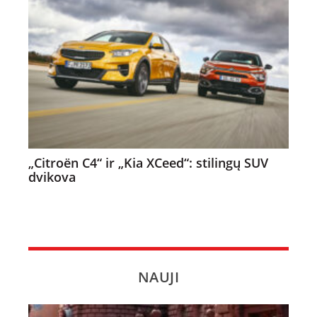
„Citroën C4“ ir „Kia XCeed“: stilingų SUV
dvikova
NAUJI