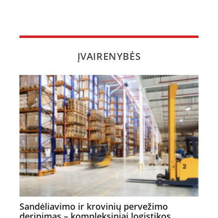
ĮVAIRENYBĖS
Sandėliavimo ir krovinių pervežimo
derinimas – kompleksiniai logistikos