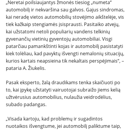
„Neretai poilsiaujantys žmonės tiesiog „numeta“
automobilį ir nekvaršina sau galvos. Gajus sindromas,
kai neradę vietos automobilių stovėjimo aikštelėje, vis
tiek kažkaip stengiamės įsisprausti. Pasitaiko atvejų,
kai užstatomi netoli populiarių vandens telkinių
gyvenančių vietinių gyventojų automobiliai. Visgi
patarčiau pamankštinti kojas ir automobilį pasistatyti
kiek tolėliau, kad pavyktų išvengti nemalonių situacijų,
kurios kartais neapsieina tik nekaltais perspėjimais“, –
pataria A. Žiukelis.
Pasak eksperto, žalą draudikams tenka skaičiuoti po
to, kai įpykę užstatyti vairuotojai subraižo jiems kelią
užtvėrusius automobilius, nulaužia veidrodėlius,
subado padangas.
„Visada kartoju, kad problemų ir sugadintos
nuotaikos išvengtume, jei automobilį paliktume taip,