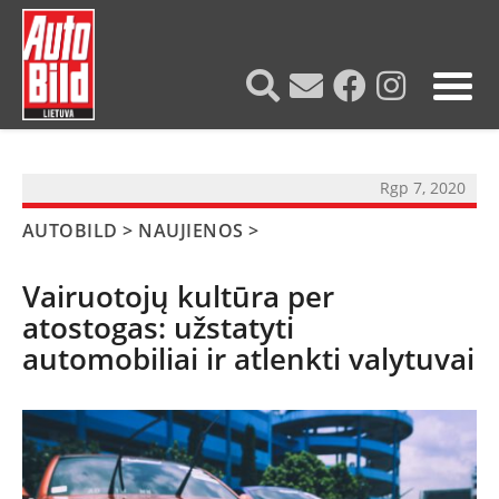
?>
Rgp 7, 2020
AUTOBILD
>
NAUJIENOS
>
Vairuotojų kultūra per
atostogas: užstatyti
automobiliai ir atlenkti valytuvai