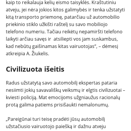
kaip to reikalauja kelių eismo taisyklės. Kraštutiniu
atveju, jei nėra jokios kitos galimybės ir tenka užstatyti
kitą transporto priemonę, patarčiau už automobilio
priekinio stiklo užkišti raštelį su savo mobiliojo
telefono numeriu. Tačiau reikėtų nepamiršti telefono
laikyti arčiau savęs ir atsiliepti vos jam suskambus,
kad nebūtų gaišinamas kitas vairuotojas“, – dėmesį
atkreipia A. Žiukelis.
Civilizuota išeitis
Radus užstatytą savo automobilį ekspertas pataria
nesiimti jokių savavališkų veiksmų ir elgtis civilizuotai –
kviesti policiją. Mat emocijoms užgniaužus racionalų
protą galima patiems prisišaukti nemalonumų.
„Pareigūnai turi teisę pradėti jūsų automobilį
užstačiusio vairuotojo paiešką ir dažnu atveju