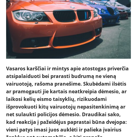
NAUJIENOS
TESTAI
Vasaros karščiai ir mintys apie atostogas priverčia
atsipalaiduoti bei prarasti budrumą ne vieną
NAUJI
vairuotoją, rašoma pranešime. Skubėdami ilsėtis
ar pramogauti jie kartais neatkreipia dėmesio, ar
NAUDOTI
laikosi kelių eismo taisyklių, rizikuodami
išprovokuoti kitų vairuotojų nepasitenkinimą ar
net sulaukti policijos dėmesio. Draudikai sako,
REPORTAŽAI
kad reakcija į pažeidėjus paprastai būna dvejopa:
vieni patys imasi juos auklėti ir palieka įvairius
SPORTAS