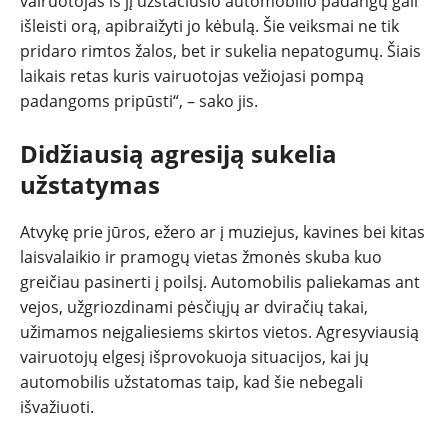
vairuotojas iš jį užstačiusio automobilio padangų gali
išleisti orą, apibraižyti jo kėbulą. Šie veiksmai ne tik
pridaro rimtos žalos, bet ir sukelia nepatogumų. Šiais
laikais retas kuris vairuotojas vežiojasi pompą
padangoms pripūsti“, – sako jis.
Didžiausią agresiją sukelia
užstatymas
Atvykę prie jūros, ežero ar į muziejus, kavines bei kitas
laisvalaikio ir pramogų vietas žmonės skuba kuo
greičiau pasinerti į poilsį. Automobilis paliekamas ant
vejos, užgriozdinami pėsčiųjų ar dviračių takai,
užimamos neįgaliesiems skirtos vietos. Agresyviausią
vairuotojų elgesį išprovokuoja situacijos, kai jų
automobilis užstatomas taip, kad šie nebegali
išvažiuoti.