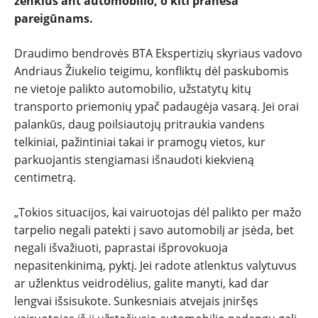
ženklus ant automobilio, o kiti praneša
pareigūnams.
PATARIMAI
Draudimo bendrovės BTA Ekspertizių skyriaus vadovo
ĮVAIRENYBĖS
Andriaus Žiukelio teigimu, konfliktų dėl paskubomis
ne vietoje palikto automobilio, užstatytų kitų
transporto priemonių ypač padaugėja vasarą. Jei orai
palankūs, daug poilsiautojų pritraukia vandens
telkiniai, pažintiniai takai ir pramogų vietos, kur
parkuojantis stengiamasi išnaudoti kiekvieną
centimetrą.
„Tokios situacijos, kai vairuotojas dėl palikto per mažo
tarpelio negali patekti į savo automobilį ar įsėda, bet
negali išvažiuoti, paprastai išprovokuoja
nepasitenkinimą, pyktį. Jei radote atlenktus valytuvus
ar užlenktus veidrodėlius, galite manyti, kad dar
lengvai išsisukote. Sunkesniais atvejais įniršęs