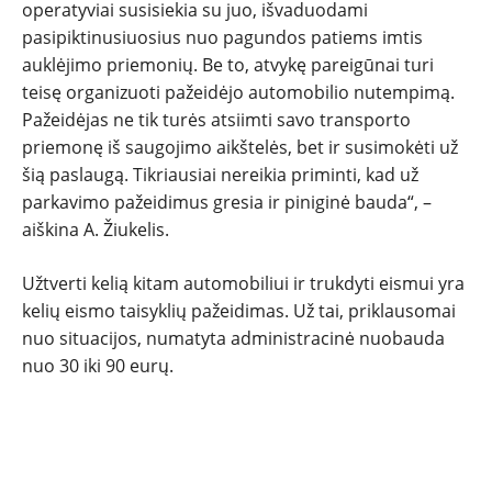
operatyviai susisiekia su juo, išvaduodami
pasipiktinusiuosius nuo pagundos patiems imtis
auklėjimo priemonių. Be to, atvykę pareigūnai turi
teisę organizuoti pažeidėjo automobilio nutempimą.
Pažeidėjas ne tik turės atsiimti savo transporto
priemonę iš saugojimo aikštelės, bet ir susimokėti už
šią paslaugą. Tikriausiai nereikia priminti, kad už
parkavimo pažeidimus gresia ir piniginė bauda“, –
aiškina A. Žiukelis.
Užtverti kelią kitam automobiliui ir trukdyti eismui yra
kelių eismo taisyklių pažeidimas. Už tai, priklausomai
nuo situacijos, numatyta administracinė nuobauda
nuo 30 iki 90 eurų.