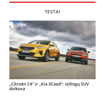
TESTAI
„Citroën C4“ ir „Kia XCeed“: stilingų SUV
dvikova