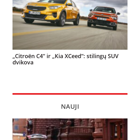
„Citroën C4“ ir „Kia XCeed“: stilingų SUV
dvikova
NAUJI