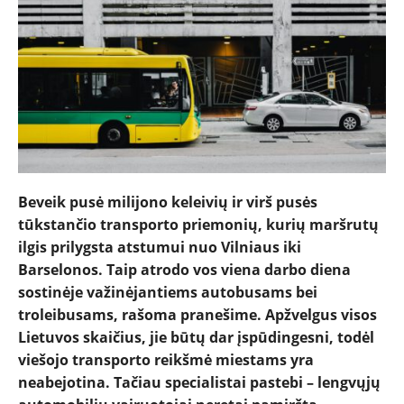
Beveik pusė milijono keleivių ir virš pusės
NAUJIENOS
tūkstančio transporto priemonių, kurių maršrutų
ilgis prilygsta atstumui nuo Vilniaus iki
TESTAI
Barselonos. Taip atrodo vos viena darbo diena
sostinėje važinėjantiems autobusams bei
NAUJI
troleibusams, rašoma pranešime. Apžvelgus visos
Lietuvos skaičius, jie būtų dar įspūdingesni, todėl
NAUDOTI
viešojo transporto reikšmė miestams yra
neabejotina. Tačiau specialistai pastebi – lengvųjų