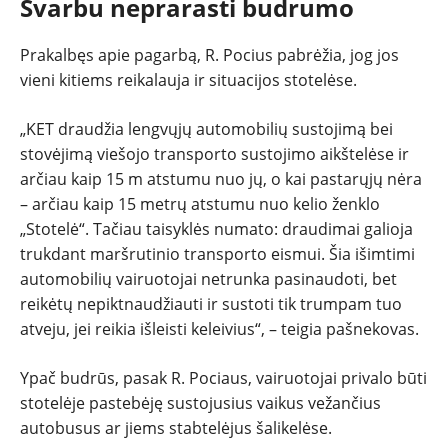
Svarbu neprarasti budrumo
Prakalbęs apie pagarbą, R. Pocius pabrėžia, jog jos
vieni kitiems reikalauja ir situacijos stotelėse.
„KET draudžia lengvųjų automobilių sustojimą bei
stovėjimą viešojo transporto sustojimo aikštelėse ir
arčiau kaip 15 m atstumu nuo jų, o kai pastarųjų nėra
– arčiau kaip 15 metrų atstumu nuo kelio ženklo
„Stotelė“. Tačiau taisyklės numato: draudimai galioja
trukdant maršrutinio transporto eismui. Šia išimtimi
automobilių vairuotojai netrunka pasinaudoti, bet
reikėtų nepiktnaudžiauti ir sustoti tik trumpam tuo
atveju, jei reikia išleisti keleivius“, – teigia pašnekovas.
Ypač budrūs, pasak R. Pociaus, vairuotojai privalo būti
stotelėje pastebėję sustojusius vaikus vežančius
autobusus ar jiems stabtelėjus šalikelėse.