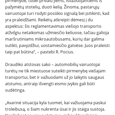
pirmenybė, todėl privalu jiems, išvažiuojantiems iš
pažymėtų stotelių, duoti kelią. Žinoma, pastarųjų
vairuotojai turi rodyti posūkio signalą bei įsitikinti, kad
yra praleidžiami. Reikėtų atkreipti dėmesį į du
aspektus: šis reglamentavimas viešojo transporto
atžvilgiu netaikomas užmiesčio keliuose, tačiau galioja
maršrutiniams mikroautobusams, kurių dar galima
sutikti, pavyzdžiui, uostamiesčio gatvėse. Juos praleisti
taip pat būtina“, – pastebi R. Pocius.
Draudiko atstovas sako – automobilių vairuotojai
turėtų ne tik miestuose suteikti pirmenybę viešajam
transportui, bet ir važiuodami už jo laikytis saugaus
atstumo, antraip išvengti eismo įvykio gali būti
sudėtinga.
„Avarinė situacija kyla tuomet, kai važiuojama paskui
troleibusą, o šiam nukrenta ūsai ir jis staiga sustoja.