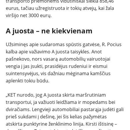
transporto priemonėms vidutiniškai siekia 858,46
eurus, tačiau užregistruota ir tokių atvejų, kai žala
viršijo net 3000 eurų.
A juosta – ne kiekvienam
Užsiminęs apie sudaromas spūstis gatvėse, R. Pocius
kalba apie važiavimo A juosta taisykles. Anot
pašnekovo, nors vasarą automobilių vairuotojai
vengia į jas įsukti, prasidėjus rudeniui ir eismui
suintensyvėjus, vis dažniau mėginama kamščius
aplenkti tokiu būdu.
„KET nurodo, jog A juosta skirta maršrutiniam
transportui, ja važiuoti leidžiama ir mopedams bei
dviračiams. Lengvieji automobiliai pastarąja judėti gali
prieš sukdami į dešinę, jei šis kelias pažymėtas
atskirta punktyrine ženklinimo linija. Kirsti ištisinę –