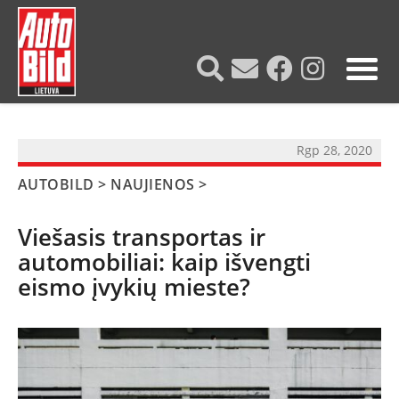
?>
Rgp 28, 2020
AUTOBILD
>
NAUJIENOS
>
Viešasis transportas ir
automobiliai: kaip išvengti
eismo įvykių mieste?