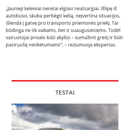
„Jaunieji keleiviai neretai elgiasi neatsargiai. Išlipę iš
autobuso, skuba perbėgti kelią, neįvertina situacijos,
išlenda į gatvę pro transporto priemonės priekį. Tai
būdinga ne tik vaikams, bet ir suaugusiesiems. Todėl
vairuotojai privalo būti akylūs – sumažinti greitį ir būti
pasiruošę netikėtumams“, – reziumuoja ekspertas.
TESTAI