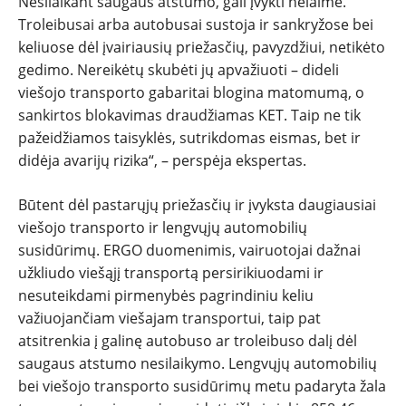
Nesilaikant saugaus atstumo, gali įvykti nelaimė.
Troleibusai arba autobusai sustoja ir sankryžose bei
keliuose dėl įvairiausių priežasčių, pavyzdžiui, netikėto
gedimo. Nereikėtų skubėti jų apvažiuoti – dideli
viešojo transporto gabaritai blogina matomumą, o
sankirtos blokavimas draudžiamas KET. Taip ne tik
pažeidžiamos taisyklės, sutrikdomas eismas, bet ir
didėja avarijų rizika“, – perspėja ekspertas.
Būtent dėl pastarųjų priežasčių ir įvyksta daugiausiai
viešojo transporto ir lengvųjų automobilių
susidūrimų. ERGO duomenimis, vairuotojai dažnai
užkliudo viešąjį transportą persirikiuodami ir
nesuteikdami pirmenybės pagrindiniu keliu
važiuojančiam viešajam transportui, taip pat
atsitrenkia į galinę autobuso ar troleibuso dalį dėl
saugaus atstumo nesilaikymo. Lengvųjų automobilių
bei viešojo transporto susidūrimų metu padaryta žala