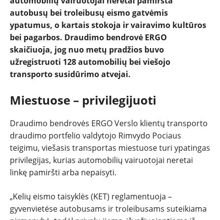
automobilių vairuotojai neretai pamiršta
REPORTAŽAI
autobusų bei troleibusų eismo gatvėmis
ypatumus, o kartais stokoja ir vairavimo kultūros
SPORTAS
bei pagarbos. Draudimo bendrovė ERGO
skaičiuoja, jog nuo metų pradžios buvo
PATARIMAI
užregistruoti 128 automobilių bei viešojo
transporto susidūrimo atvejai.
ĮVAIRENYBĖS
Miestuose – privilegijuoti
Draudimo bendrovės ERGO Verslo klientų transporto
draudimo portfelio valdytojo Rimvydo Pociaus
teigimu, viešasis transportas miestuose turi ypatingas
privilegijas, kurias automobilių vairuotojai neretai
linkę pamiršti arba nepaisyti.
„Kelių eismo taisyklės (KET) reglamentuoja –
gyvenvietėse autobusams ir troleibusams suteikiama