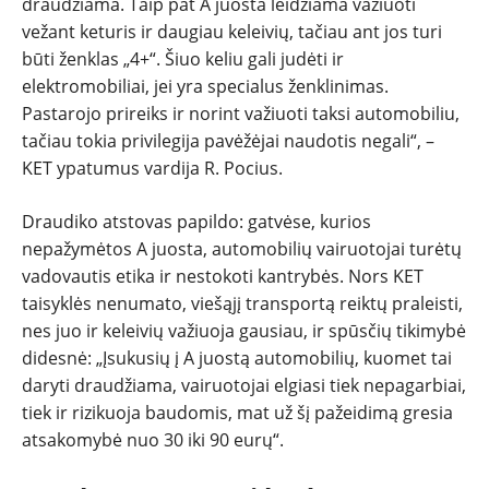
draudžiama. Taip pat A juosta leidžiama važiuoti
vežant keturis ir daugiau keleivių, tačiau ant jos turi
būti ženklas „4+“. Šiuo keliu gali judėti ir
elektromobiliai, jei yra specialus ženklinimas.
Pastarojo prireiks ir norint važiuoti taksi automobiliu,
tačiau tokia privilegija pavėžėjai naudotis negali“, –
KET ypatumus vardija R. Pocius.
Draudiko atstovas papildo: gatvėse, kurios
nepažymėtos A juosta, automobilių vairuotojai turėtų
vadovautis etika ir nestokoti kantrybės. Nors KET
taisyklės nenumato, viešąjį transportą reiktų praleisti,
nes juo ir keleivių važiuoja gausiau, ir spūsčių tikimybė
didesnė: „Įsukusių į A juostą automobilių, kuomet tai
daryti draudžiama, vairuotojai elgiasi tiek nepagarbiai,
tiek ir rizikuoja baudomis, mat už šį pažeidimą gresia
atsakomybė nuo 30 iki 90 eurų“.