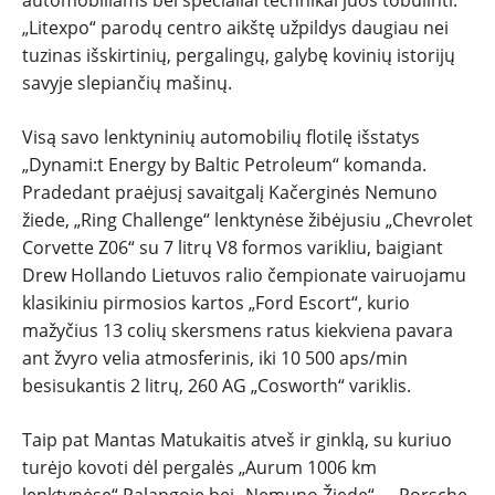
„Litexpo“ parodų centro aikštę užpildys daugiau nei
SPORTAS
tuzinas išskirtinių, pergalingų, galybę kovinių istorijų
savyje slepiančių mašinų.
PATARIMAI
Visą savo lenktyninių automobilių flotilę išstatys
ĮVAIRENYBĖS
„Dynami:t Energy by Baltic Petroleum“ komanda.
Pradedant praėjusį savaitgalį Kačerginės Nemuno
žiede, „Ring Challenge“ lenktynėse žibėjusiu „Chevrolet
Corvette Z06“ su 7 litrų V8 formos varikliu, baigiant
Drew Hollando Lietuvos ralio čempionate vairuojamu
klasikiniu pirmosios kartos „Ford Escort“, kurio
mažyčius 13 colių skersmens ratus kiekviena pavara
ant žvyro velia atmosferinis, iki 10 500 aps/min
besisukantis 2 litrų, 260 AG „Cosworth“ variklis.
Taip pat Mantas Matukaitis atveš ir ginklą, su kuriuo
turėjo kovoti dėl pergalės „Aurum 1006 km
lenktynėse“ Palangoje bei „Nemuno Žiede“ – „Porsche