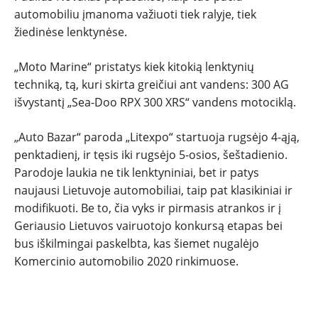
automobiliu įmanoma važiuoti tiek ralyje, tiek
žiedinėse lenktynėse.
„Moto Marine“ pristatys kiek kitokią lenktynių
techniką, tą, kuri skirta greičiui ant vandens: 300 AG
išvystantį „Sea-Doo RPX 300 XRS“ vandens motociklą.
„Auto Bazar“ paroda „Litexpo“ startuoja rugsėjo 4-ąją,
penktadienį, ir tęsis iki rugsėjo 5-osios, šeštadienio.
Parodoje laukia ne tik lenktyniniai, bet ir patys
naujausi Lietuvoje automobiliai, taip pat klasikiniai ir
modifikuoti. Be to, čia vyks ir pirmasis atrankos ir į
Geriausio Lietuvos vairuotojo konkursą etapas bei
bus iškilmingai paskelbta, kas šiemet nugalėjo
Komercinio automobilio 2020 rinkimuose.