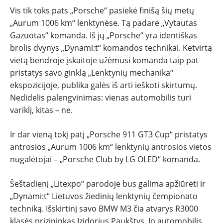
Vis tik toks pats „Porsche“ pasiekė finišą šių metų
„Aurum 1006 km“ lenktynėse. Tą padarė „Vytautas
Gazuotas“ komanda. Iš jų „Porsche“ yra identiškas
brolis dvynys „Dynami:t“ komandos technikai. Ketvirtą
vietą bendroje įskaitoje užėmusi komanda taip pat
pristatys savo ginklą „Lenktynių mechanika“
ekspozicijoje, publika galės iš arti ieškoti skirtumų.
Nedidelis palengvinimas: vienas automobilis turi
variklį, kitas – ne.
Ir dar vieną tokį patį „Porsche 911 GT3 Cup“ pristatys
antrosios „Aurum 1006 km“ lenktynių antrosios vietos
nugalėtojai – „Porsche Club by LG OLED“ komanda.
Šeštadienį „Litexpo“ parodoje bus galima apžiūrėti ir
„Dynami:t“ Lietuvos žiedinių lenktynių čempionato
techniką. Išskirtinį savo BMW M3 čia atvarys R3000
klasės prizininkas Izidorius Paukštys. Jo automobilis