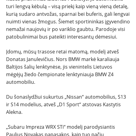
turi lengvą kėbulą – visą priekį kaip vieną vieną detalę,
kurią sudaro antvožas, sparnai bei buferis, gali lengvai
nuimti vienas žmogus. Šiemet sportininkas įgyvendino
nemažai naujovių ir po variklio gaubtu. Parodoje visi
patobulinimai bus pateikti interesantų dėmesiui.
Įdomų, mūsų trasose retai matomą, modelį atveš
Donatas Janulevičius. Nors BMW markė karaliauja
Baltijos šalių lenktynėse, jis vienintelis Lietuvos
mėgėjų žiedo čempionate lenktyniauja BMW Z4
automobiliu.
Du šonaslydžiui sukurtus „Nissan“ automobilius, S13
ir S14 modelius, atveš „D1 Sport“ atstovas Kastytis
Alekna.
„Subaru Impreza WRX STi“ modelį parodysiantis
Paulius Novakas papasakos, kaip tuo pačiu