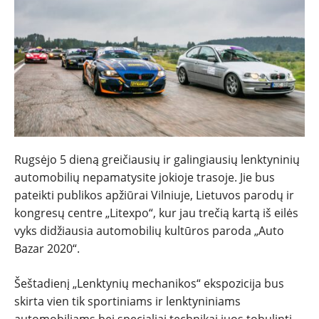
NAUJIENOS
Rugsėjo 5 dieną greičiausių ir galingiausių lenktyninių
automobilių nepamatysite jokioje trasoje. Jie bus
TESTAI
pateikti publikos apžiūrai Vilniuje, Lietuvos parodų ir
kongresų centre „Litexpo“, kur jau trečią kartą iš eilės
NAUJI
vyks didžiausia automobilių kultūros paroda „Auto
Bazar 2020“.
NAUDOTI
Šeštadienį „Lenktynių mechanikos“ ekspozicija bus
skirta vien tik sportiniams ir lenktyniniams
REPORTAŽAI
automobiliams bei specialiai technikai juos tobulinti.