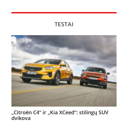
TESTAI
„Citroën C4“ ir „Kia XCeed“: stilingų SUV
dvikova