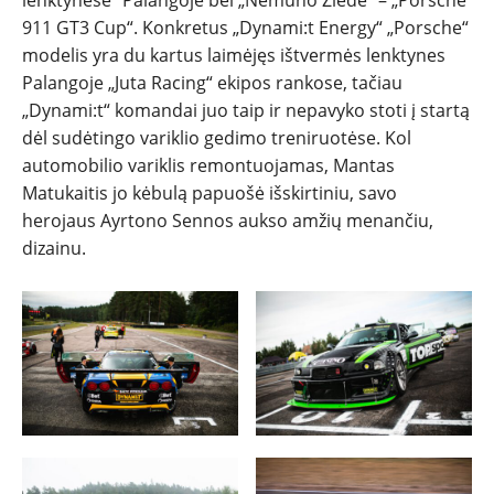
911 GT3 Cup“. Konkretus „Dynami:t Energy“ „Porsche“
modelis yra du kartus laimėjęs ištvermės lenktynes
Palangoje „Juta Racing“ ekipos rankose, tačiau
„Dynami:t“ komandai juo taip ir nepavyko stoti į startą
dėl sudėtingo variklio gedimo treniruotėse. Kol
automobilio variklis remontuojamas, Mantas
Matukaitis jo kėbulą papuošė išskirtiniu, savo
herojaus Ayrtono Sennos aukso amžių menančiu,
dizainu.