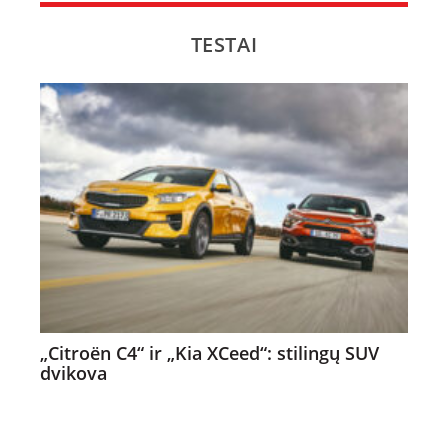
TESTAI
„Citroën C4“ ir „Kia XCeed“: stilingų SUV
dvikova