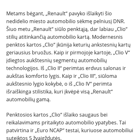
PATARIMAI
Metams bėgant, „Renault“ pavyko išlaikyti šio
ĮVAIRENYBĖS
nedidelio miesto automobilio sėkmę pelniusį DNR.
Šiuo metu „Renault“ siūlo penktąją, dar labiau „Clio“
stilių atitinkančią automobilio kartą. Modernesnis
penktos kartos „Clio“ įkūnija keturių ankstesnių kartų
geriausius bruožus. Kaip ir pirmojoje kartoje, „Clio V“
įdiegtos aukštesnių segmentų automobilių
technologijos. Iš „Clio II“ perimtas erdvus salonas ir
aukštas komforto lygis. Kaip ir „Clio III“, siūloma
aukštesnio lygio kokybė, o iš „Clio IV“ perimta
išraiškinga stilistika, kuri įkvėpė visą „Renault“
automobilių gamą.
Penktosios kartos „Clio“ išlaiko saugaus bei
reikalavimams pritaikyto automobilio ypatybes. Tai
patvirtina ir „Euro NCAP“ testai, kuriuose automobiliui
suteiktos 5 žvaigždutės.