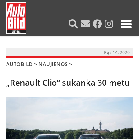
?>
Rgs 14, 2020
AUTOBILD
>
NAUJIENOS
>
„Renault Clio“ sukanka 30 metų