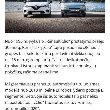
NAUJIENOS
TESTAI
Nuo 1990 m. įvykusio „Renault Clio“ pristatymo praėjo
30 metų. Per šį laiką „Clio“ tapo pasauliniu „Renault“
grupės bestseleriu, kurio pardavimai siekia daugiau
NAUJI
nei 15 mln. egzempliorių. Tai tris dešimtmečius
trunkanti istorija, apimanti stiliaus ir technologijų
NAUDOTI
pokyčius, rašoma pranešime.
REPORTAŽAI
Mėgstamiausiu prancūzų automobiliu tituluojamas
modelis nuo 2013 m. pelnė Europos lyderio poziciją B
SPORTAS
segmente. Lietuvoje šis automobilis taip pat neliko
nepastebėtas – „Clio“ tituluotas „Lietuvos metų
automobiliu 2020“.