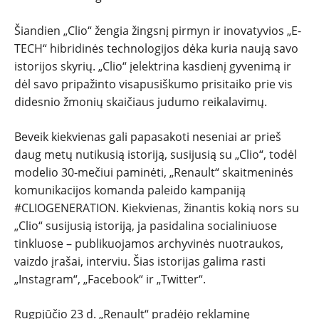
Šiandien „Clio“ žengia žingsnį pirmyn ir inovatyvios „E-
TECH“ hibridinės technologijos dėka kuria naują savo
istorijos skyrių. „Clio“ įelektrina kasdienį gyvenimą ir
dėl savo pripažinto visapusiškumo prisitaiko prie vis
didesnio žmonių skaičiaus judumo reikalavimų.
Beveik kiekvienas gali papasakoti neseniai ar prieš
daug metų nutikusią istoriją, susijusią su „Clio“, todėl
modelio 30-mečiui paminėti, „Renault“ skaitmeninės
komunikacijos komanda paleido kampaniją
#CLIOGENERATION. Kiekvienas, žinantis kokią nors su
„Clio“ susijusią istoriją, ja pasidalina socialiniuose
tinkluose – publikuojamos archyvinės nuotraukos,
vaizdo įrašai, interviu. Šias istorijas galima rasti
„Instagram“, „Facebook“ ir „Twitter“.
Rugpjūčio 23 d. „Renault“ pradėjo reklaminę