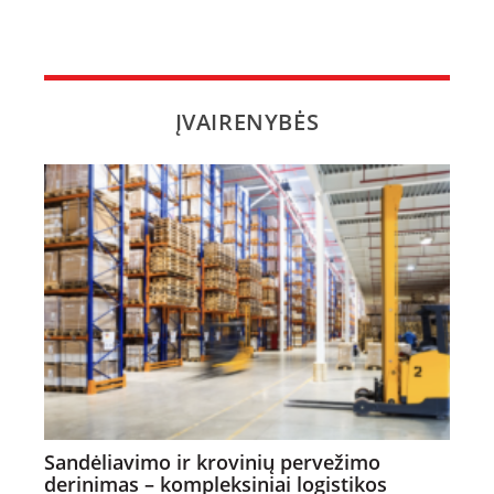
ĮVAIRENYBĖS
Sandėliavimo ir krovinių pervežimo
derinimas – kompleksiniai logistikos