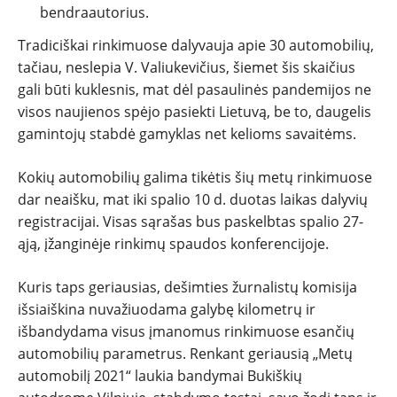
bendraautorius.
Tradiciškai rinkimuose dalyvauja apie 30 automobilių,
tačiau, neslepia V. Valiukevičius, šiemet šis skaičius
gali būti kuklesnis, mat dėl pasaulinės pandemijos ne
visos naujienos spėjo pasiekti Lietuvą, be to, daugelis
gamintojų stabdė gamyklas net kelioms savaitėms.
Kokių automobilių galima tikėtis šių metų rinkimuose
dar neaišku, mat iki spalio 10 d. duotas laikas dalyvių
registracijai. Visas sąrašas bus paskelbtas spalio 27-
ąją, įžanginėje rinkimų spaudos konferencijoje.
Kuris taps geriausias, dešimties žurnalistų komisija
išsiaiškina nuvažiuodama galybę kilometrų ir
išbandydama visus įmanomus rinkimuose esančių
automobilių parametrus. Renkant geriausią „Metų
automobilį 2021“ laukia bandymai Bukiškių