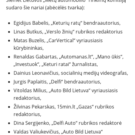
sudaro šie nariai (abėcėlės tvarka):
Egidijus Babelis, „Keturių ratų“ bendraautorius,
Linas Butkus, „Verslo žinių“ rubrikos redaktorius
Matas Buzelis, „CarVertical“ vyriausiasis
kūrybininkas,
Renaldas Gabartas, „Automanas.lt“, „Mano ūkis“,
„Investuok“, „Keturi ratai“ žurnalistas,
Dainius Leonavičius, socialinių medijų videografas,
Jurgis Paplaitis, „Delfi“ bendraautorius,
Vitoldas Milius, „Auto Bild Lietuva“ vyriausiasis
redaktorius,
Žilvinas Pekarskas, 15min.lt „Gazas“ rubrikos
redaktorius,
Dina Sergijenko, „Delfi Auto“ rubrikos redaktorė
Valdas Valiukevičius, „Auto Bild Lietuva“