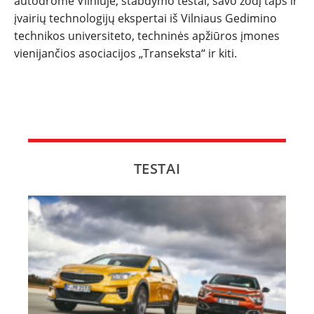
autodrome Vilniuje, stabdymo testai, savo žodį taps ir
įvairių technologijų ekspertai iš Vilniaus Gedimino
technikos universiteto, techninės apžiūros įmones
vienijančios asociacijos „Transeksta“ ir kiti.
TESTAI