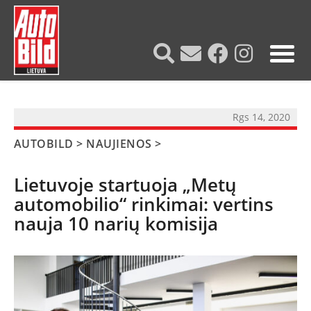
?>
Rgs 14, 2020
AUTOBILD
>
NAUJIENOS
>
Lietuvoje startuoja „Metų
automobilio“ rinkimai: vertins
nauja 10 narių komisija