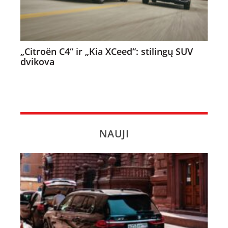
„Citroën C4“ ir „Kia XCeed“: stilingų SUV
dvikova
NAUJI