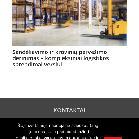
Sandėliavimo ir krovinių pervežimo
derinimas – kompleksiniai logistikos
sprendimai verslui
KONTAKTAI
REKLAMA
Šioje svetainėje naudojame slapukus (angl.
„cookies“). Jie padeda atpažinti
PRIVATUMO POLITIKA
prisijungusius vartotojus, matuoti auditorijos