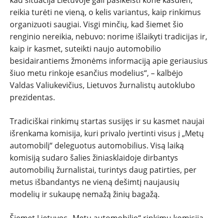
reikia turėti ne vieną, o kelis variantus, kaip rinkimus
ĮVAIRENYBĖS
organizuoti saugiai. Visgi minčių, kad šiemet šio
renginio nereikia, nebuvo: norime išlaikyti tradicijas ir,
kaip ir kasmet, suteikti naujo automobilio
besidairantiems žmonėms informaciją apie geriausius
šiuo metu rinkoje esančius modelius“, – kalbėjo
Valdas Valiukevičius, Lietuvos žurnalistų autoklubo
prezidentas.
Tradiciškai rinkimų startas susijęs ir su kasmet naujai
išrenkama komisija, kuri privalo įvertinti visus į „Metų
automobilį“ deleguotus automobilius. Visą laiką
komisiją sudaro šalies žiniasklaidoje dirbantys
automobilių žurnalistai, turintys daug patirties, per
metus išbandantys ne vieną dešimtį naujausių
modelių ir sukaupę nemažą žinių bagažą.
Šiemet Lietuvos „Metų automobilio“ rinkimų komisiją