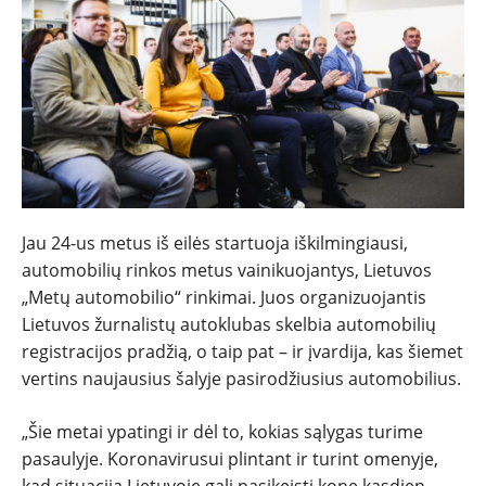
NAUJIENOS
TESTAI
NAUJI
Jau 24-us metus iš eilės startuoja iškilmingiausi,
automobilių rinkos metus vainikuojantys, Lietuvos
NAUDOTI
„Metų automobilio“ rinkimai. Juos organizuojantis
Lietuvos žurnalistų autoklubas skelbia automobilių
REPORTAŽAI
registracijos pradžią, o taip pat – ir įvardija, kas šiemet
vertins naujausius šalyje pasirodžiusius automobilius.
SPORTAS
„Šie metai ypatingi ir dėl to, kokias sąlygas turime
PATARIMAI
pasaulyje. Koronavirusui plintant ir turint omenyje,
kad situacija Lietuvoje gali pasikeisti kone kasdien,