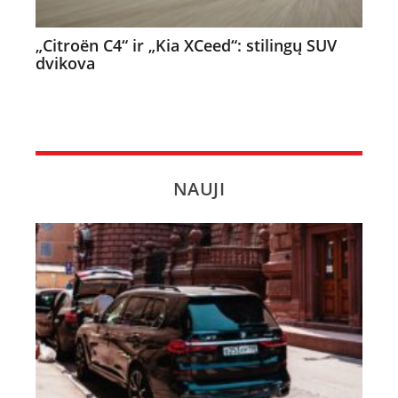
„Citroën C4“ ir „Kia XCeed“: stilingų SUV
dvikova
NAUJI