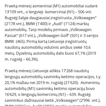
Praeitą mėnesį asmeniniai (M1) automobiliai sudarė
13’109 vnt., o lengvieji komerciniai (N1) – 506 vnt.
Rugsėjį šalyje daugiausiai įregistruota „Volkswagen“
(2’178 vnt.), BMW (1’400) ir „Audi“ (1’124) markių
automobilių. Tarp modelių pirmavo „Volkswagen
Passat“ (617 vnt.), „Volkswagen Golf“ (501) ir 3 serijos
BMW (465). Pirmą kartą Lietuvoje įregistruotų
naudotų automobilių vidutinis amžius siekė 10,6
metų. Dyzelinių automobilių dalis buvo 67,1% (2019
m. rugsėjį – 66,3%).
Praeitą mėnesį Lietuvoje atlikta 17’268 naudotų
lengvųjų automobilių savininkų keitimo operacijos, t.y.
20,1% mažiau nei 2019 m. rugsėjį (21’620). Asmeninių
automobilių (M1) savininkų keitimo operacijų buvo
16’629, o lengvųjų komercinių (N1) – 639. Rugsėjį
savininkus dažniausiai keitė „Volkswagen“ (2’996 vnt.),