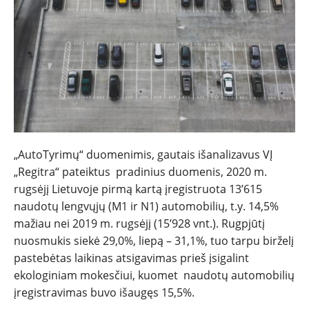
NAUJIENOS
TESTAI
NAUJI
NAUDOTI
„AutoTyrimų“ duomenimis, gautais išanalizavus VĮ
„Regitra“ pateiktus pradinius duomenis, 2020 m.
REPORTAŽAI
rugsėjį Lietuvoje pirmą kartą įregistruota 13’615
naudotų lengvųjų (M1 ir N1) automobilių, t.y. 14,5%
SPORTAS
mažiau nei 2019 m. rugsėjį (15’928 vnt.). Rugpjūtį
nuosmukis siekė 29,0%, liepą – 31,1%, tuo tarpu birželį
PATARIMAI
pastebėtas laikinas atsigavimas prieš įsigalint
ekologiniam mokesčiui, kuomet naudotų automobilių
įregistravimas buvo išaugęs 15,5%.
ĮVAIRENYBĖS