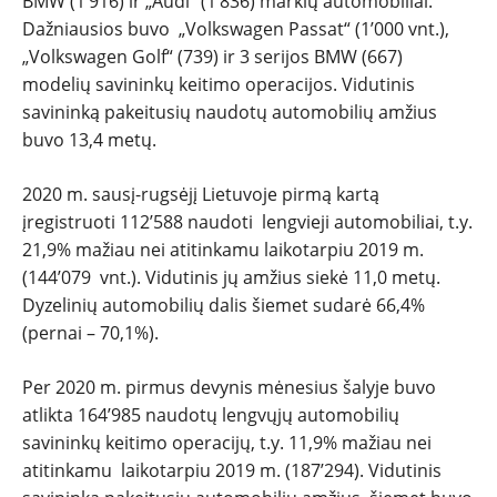
BMW (1’916) ir „Audi“ (1’836) markių automobiliai.
Dažniausios buvo „Volkswagen Passat“ (1’000 vnt.),
„Volkswagen Golf“ (739) ir 3 serijos BMW (667)
modelių savininkų keitimo operacijos. Vidutinis
savininką pakeitusių naudotų automobilių amžius
buvo 13,4 metų.
2020 m. sausį-rugsėjį Lietuvoje pirmą kartą
įregistruoti 112’588 naudoti lengvieji automobiliai, t.y.
21,9% mažiau nei atitinkamu laikotarpiu 2019 m.
(144’079 vnt.). Vidutinis jų amžius siekė 11,0 metų.
Dyzelinių automobilių dalis šiemet sudarė 66,4%
(pernai – 70,1%).
Per 2020 m. pirmus devynis mėnesius šalyje buvo
atlikta 164’985 naudotų lengvųjų automobilių
savininkų keitimo operacijų, t.y. 11,9% mažiau nei
atitinkamu laikotarpiu 2019 m. (187’294). Vidutinis