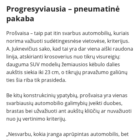
Progresyviausia – pneumatinė
pakaba
Prošvaisa – taip pat itin svarbus automobilių, kuriais
norima važiuoti sudėtingesnėse vietovėse, kriterijus.
A. Juknevičius sako, kad tai yra dar viena aiški raudona
linija, atskirianti krosoverius nuo tikrų visureigių:
dauguma SUV modelių žemiausios kėbulo dalies
aukštis siekia iki 23 cm, o tikrųjų pravažumo galiūnų
ties šia riba tik prasideda.
Be kitų konstrukcinių ypatybių, prošvaisa yra vienas
svarbiausių automobilio galimybių įveikti duobes,
brastas bei užvažiuoti ant aukštų kliūčių ar nuvažiuoti
nuo jų vertinimo kriterijų.
„Nesvarbu, kokia įranga aprūpintas automobilis, bet