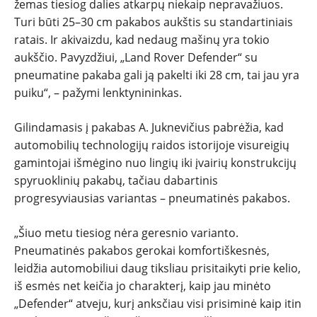
žemas tiesiog dalies atkarpų niekaip nepravažiuos.
Turi būti 25–30 cm pakabos aukštis su standartiniais
ratais. Ir akivaizdu, kad nedaug mašinų yra tokio
aukščio. Pavyzdžiui, „Land Rover Defender“ su
pneumatine pakaba gali ją pakelti iki 28 cm, tai jau yra
puiku“, – pažymi lenktynininkas.
Gilindamasis į pakabas A. Juknevičius pabrėžia, kad
automobilių technologijų raidos istorijoje visureigių
gamintojai išmėgino nuo lingių iki įvairių konstrukcijų
spyruoklinių pakabų, tačiau dabartinis
progresyviausias variantas – pneumatinės pakabos.
„Šiuo metu tiesiog nėra geresnio varianto.
Pneumatinės pakabos gerokai komfortiškesnės,
leidžia automobiliui daug tiksliau prisitaikyti prie kelio,
iš esmės net keičia jo charakterį, kaip jau minėto
„Defender“ atveju, kurį anksčiau visi prisiminė kaip itin