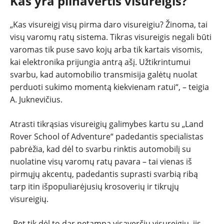
Kas yra pilnavertis visureigis?
„Kas visureigį visų pirma daro visureigiu? Žinoma, tai
visų varomų ratų sistema. Tikras visureigis negali būti
varomas tik puse savo kojų arba tik kartais visomis,
kai elektronika prijungia antrą ašį. Užtikrintumui
svarbu, kad automobilio transmisija galėtų nuolat
perduoti sukimo momentą kiekvienam ratui“, – teigia
A. Juknevičius.
Atrasti tikrąsias visureigių galimybes kartu su „Land
Rover School of Adventure“ padedantis specialistas
pabrėžia, kad dėl to svarbu rinktis automobilį su
nuolatine visų varomų ratų pavara – tai vienas iš
pirmųjų akcentų, padedantis suprasti svarbią ribą
tarp itin išpopuliarėjusių krosoverių ir tikrųjų
visureigių.
„Bet tik dėl to dar netampa visaverčiu visureigiu, jis