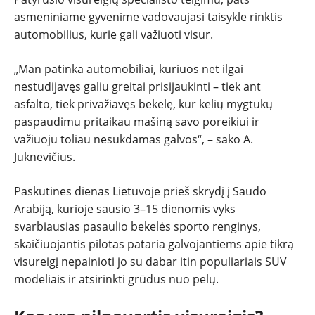
NAUJI
asmeniniame gyvenime vadovaujasi taisykle rinktis
NAUDOTI
automobilius, kurie gali važiuoti visur.
„Man patinka automobiliai, kuriuos net ilgai
REPORTAŽAI
nestudijavęs galiu greitai prisijaukinti – tiek ant
asfalto, tiek privažiavęs bekelę, kur kelių mygtukų
SPORTAS
paspaudimu pritaikau mašiną savo poreikiui ir
važiuoju toliau nesukdamas galvos“, – sako A.
PATARIMAI
Juknevičius.
Paskutines dienas Lietuvoje prieš skrydį į Saudo
ĮVAIRENYBĖS
Arabiją, kurioje sausio 3–15 dienomis vyks
svarbiausias pasaulio bekelės sporto renginys,
skaičiuojantis pilotas pataria galvojantiems apie tikrą
visureigį nepainioti jo su dabar itin populiariais SUV
modeliais ir atsirinkti grūdus nuo pelų.