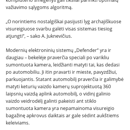
važiavimo sąlygoms algoritmą.
„O norintiems nostalgiškai pasijusti lyg archajiškuose
visureigiuose svarbu galėti visas sistemas tiesiog
atjungti“, – sako A. Juknevičius.
Modernių elektroninių sistemų „Defender“ yra ir
daugiau – bekelėje praverčia speciali po varikliu
sumontuota kamera, leidžianti matyti tai, kas dedasi
po automobiliu. Ji itin pravarti ir mieste, pavyzdžiui,
parkuojantis. Statant automobilį praverčia ir galimybė
matyti keturių vaizdo kamerų suprojektuotą 360
laipsnių vaizdą aplink automobilį, o vidinį galinio
vaizdo veidrodėlį galinti pakeisti ant stiklo
sumontuota kamera yra nepamainoma visureigio
bagažinę apkrovus daiktais ar gale sėdint aukštiems
keleiviams.