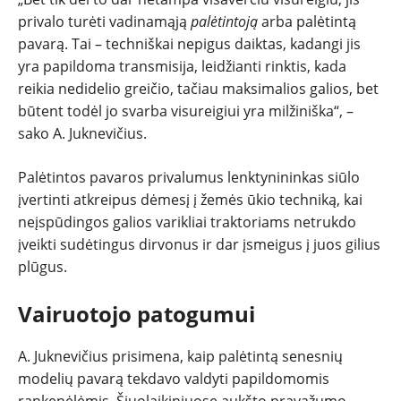
privalo turėti vadinamąją
palėtintoją
arba palėtintą
pavarą. Tai – techniškai nepigus daiktas, kadangi jis
yra papildoma transmisija, leidžianti rinktis, kada
reikia nedidelio greičio, tačiau maksimalios galios, bet
būtent todėl jo svarba visureigiui yra milžiniška“, –
sako A. Juknevičius.
Palėtintos pavaros privalumus lenktynininkas siūlo
įvertinti atkreipus dėmesį į žemės ūkio techniką, kai
neįspūdingos galios varikliai traktoriams netrukdo
įveikti sudėtingus dirvonus ir dar įsmeigus į juos gilius
plūgus.
Vairuotojo patogumui
A. Juknevičius prisimena, kaip palėtintą senesnių
modelių pavarą tekdavo valdyti papildomomis
rankenėlėmis. Šiuolaikiniuose aukšto pravažumo