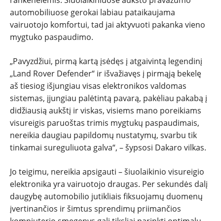
automobiliuose gerokai labiau pataikaujama
vairuotojo komfortui, tad jai aktyvuoti pakanka vieno
mygtuko paspaudimo.
„Pavyzdžiui, pirmą kartą įsėdęs į atgaivintą legendinį
„Land Rover Defender“ ir išvažiavęs į pirmąją bekelę
aš tiesiog išjungiau visas elektronikos valdomas
sistemas, įjungiau palėtintą pavarą, pakėliau pakabą į
didžiausią aukštį ir viskas, visiems mano poreikiams
visureigis paruoštas trimis mygtukų paspaudimais,
nereikia daugiau papildomų nustatymų, svarbu tik
tinkamai sureguliuota galva“, – šypsosi Dakaro vilkas.
Jo teigimu, nereikia apsigauti – šiuolaikinio visureigio
elektronika yra vairuotojo draugas. Per sekundės dalį
daugybę automobilio jutikliais fiksuojamų duomenų
įvertinančios ir šimtus sprendimų priimančios
kompiuterio smegenys gali tiksliai parinkti optimalų