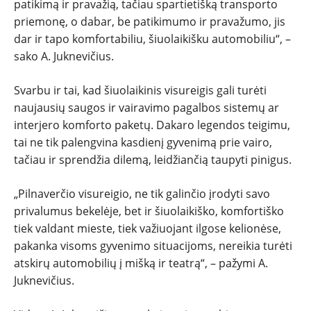
patikimą ir pravažią, tačiau spartietišką transporto
priemonę, o dabar, be patikimumo ir pravažumo, jis
dar ir tapo komfortabiliu, šiuolaikišku automobiliu“, –
sako A. Juknevičius.
Svarbu ir tai, kad šiuolaikinis visureigis gali turėti
naujausių saugos ir vairavimo pagalbos sistemų ar
interjero komforto paketų. Dakaro legendos teigimu,
tai ne tik palengvina kasdienį gyvenimą prie vairo,
tačiau ir sprendžia dilemą, leidžiančią taupyti pinigus.
„Pilnaverčio visureigio, ne tik galinčio įrodyti savo
privalumus bekelėje, bet ir šiuolaikiško, komfortiško
tiek valdant mieste, tiek važiuojant ilgose kelionėse,
pakanka visoms gyvenimo situacijoms, nereikia turėti
atskirų automobilių į mišką ir teatrą“, – pažymi A.
Juknevičius.