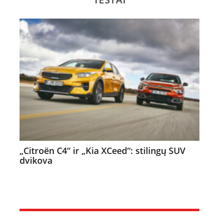
„Citroën C4“ ir „Kia XCeed“: stilingų SUV
dvikova