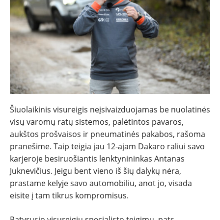
Šiuolaikinis visureigis neįsivaizduojamas be nuolatinės
visų varomų ratų sistemos, palėtintos pavaros,
aukštos prošvaisos ir pneumatinės pakabos, rašoma
pranešime. Taip teigia jau 12-ajam Dakaro raliui savo
karjeroje besiruošiantis lenktynininkas Antanas
NAUJIENOS
Juknevičius. Jeigu bent vieno iš šių dalykų nėra,
prastame kelyje savo automobiliu, anot jo, visada
TESTAI
eisite į tam tikrus kompromisus.
Patyrusio visureigių specialisto teigimu, pats