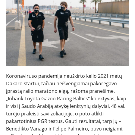
NAUJIENOS
TESTAI
NAUJI
NAUDOTI
REPORTAŽAI
Koronaviruso pandemija neužkirto kelio 2021 metų
Dakaro startui, tačiau neišvengiamai pakoregavo
SPORTAS
įprastą ralio maratono eigą, rašoma pranešime.
„Inbank Toyota Gazoo Racing Baltics“ kolektyvas, kaip
ir visi į Saudo Arabiją atvykę lenktynių dalyviai, 48 val.
PATARIMAI
turėjo praleisti saviizoliacijoje, o poto atlikti
pakartotinius PGR testus. Gauti rezultatai, tarp jų –
ĮVAIRENYBĖS
Benedikto Vanago ir Felipe Palmeiro, buvo neigiami,