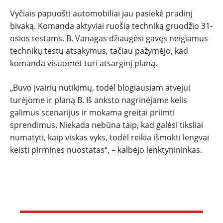
Vyčiais papuošti automobiliai jau pasiekė pradinį
bivaką. Komanda aktyviai ruošia techniką gruodžio 31-
osios testams. B. Vanagas džiaugėsi gavęs neigiamus
technikų testų atsakymus, tačiau pažymėjo, kad
komanda visuomet turi atsarginį planą.
„Buvo įvairių nutikimų, todėl blogiausiam atvejui
turėjome ir planą B. Iš anksto nagrinėjame kelis
galimus scenarijus ir mokama greitai priimti
sprendimus. Niekada nebūna taip, kad galėsi tiksliai
numatyti, kaip viskas vyks, todėl reikia išmokti lengvai
keisti pirmines nuostatas“, – kalbėjo lenktynininkas.