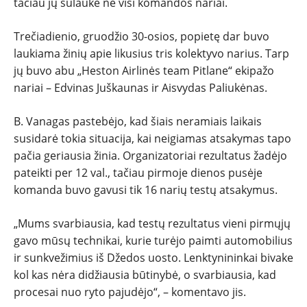
tačiau jų sulaukė ne visi komandos nariai.
Trečiadienio, gruodžio 30-osios, popietę dar buvo
laukiama žinių apie likusius tris kolektyvo narius. Tarp
jų buvo abu „Heston Airlinės team Pitlane“ ekipažo
nariai – Edvinas Juškaunas ir Aisvydas Paliukėnas.
B. Vanagas pastebėjo, kad šiais neramiais laikais
susidarė tokia situacija, kai neigiamas atsakymas tapo
pačia geriausia žinia. Organizatoriai rezultatus žadėjo
pateikti per 12 val., tačiau pirmoje dienos pusėje
komanda buvo gavusi tik 16 narių testų atsakymus.
„Mums svarbiausia, kad testų rezultatus vieni pirmųjų
gavo mūsų technikai, kurie turėjo paimti automobilius
ir sunkvežimius iš Džedos uosto. Lenktynininkai bivake
kol kas nėra didžiausia būtinybė, o svarbiausia, kad
procesai nuo ryto pajudėjo“, – komentavo jis.