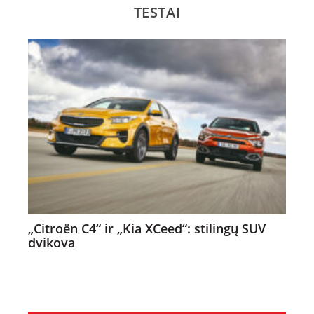
TESTAI
„Citroën C4“ ir „Kia XCeed“: stilingų SUV
dvikova