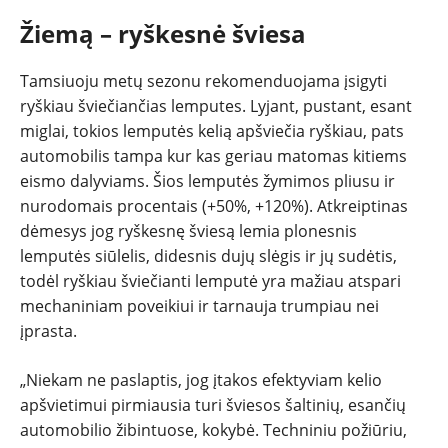
Žiemą – ryškesnė šviesa
Tamsiuoju metų sezonu rekomenduojama įsigyti
ryškiau šviečiančias lemputes. Lyjant, pustant, esant
miglai, tokios lemputės kelią apšviečia ryškiau, pats
automobilis tampa kur kas geriau matomas kitiems
eismo dalyviams. Šios lemputės žymimos pliusu ir
nurodomais procentais (+50%, +120%). Atkreiptinas
dėmesys jog ryškesnę šviesą lemia plonesnis
lemputės siūlelis, didesnis dujų slėgis ir jų sudėtis,
todėl ryškiau šviečianti lemputė yra mažiau atspari
mechaniniam poveikiui ir tarnauja trumpiau nei
įprasta.
„Niekam ne paslaptis, jog įtakos efektyviam kelio
apšvietimui pirmiausia turi šviesos šaltinių, esančių
automobilio žibintuose, kokybė. Techniniu požiūriu,