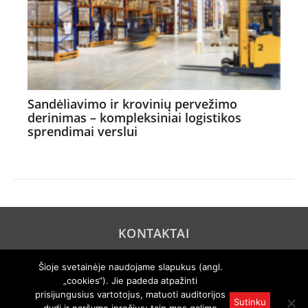
Sandėliavimo ir krovinių pervežimo
derinimas – kompleksiniai logistikos
sprendimai verslui
KONTAKTAI
REKLAMA
Šioje svetainėje naudojame slapukus (angl.
„cookies“). Jie padeda atpažinti
PRIVATUMO POLITIKA
prisijungusius vartotojus, matuoti auditorijos
Sutinku