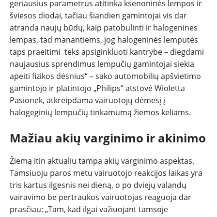
geriausius parametrus atitinka ksenoninės lempos ir
šviesos diodai, tačiau šiandien gamintojai vis dar
atranda naujų būdų, kaip patobulinti ir halogenines
lempas, tad manantiems, jog halogeninės lemputės
taps praeitimi teks apsiginkluoti kantrybe – diegdami
naujausius sprendimus lempučių gamintojai siekia
apeiti fizikos dėsnius“ – sako automobilių apšvietimo
gamintojo ir platintojo „Philips“ atstovė Wioletta
Pasionek, atkreipdama vairuotojų dėmesį į
halogeginių lempučių tinkamumą žiemos keliams.
Mažiau akių varginimo ir akinimo
Žiemą itin aktualiu tampa akių varginimo aspektas.
Tamsiuoju paros metu vairuotojo reakcijos laikas yra
tris kartus ilgesnis nei dieną, o po dviejų valandų
vairavimo be pertraukos vairuotojas reaguoja dar
prasčiau: „Tam, kad ilgai važiuojant tamsoje