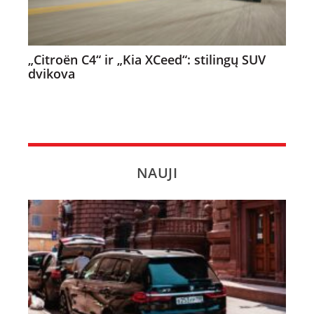
„Citroën C4“ ir „Kia XCeed“: stilingų SUV
dvikova
NAUJI