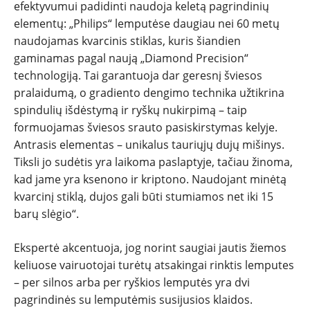
efektyvumui padidinti naudoja keletą pagrindinių
elementų: „Philips“ lemputėse daugiau nei 60 metų
naudojamas kvarcinis stiklas, kuris šiandien
gaminamas pagal naują „Diamond Precision“
technologiją. Tai garantuoja dar geresnį šviesos
pralaidumą, o gradiento dengimo technika užtikrina
spindulių išdėstymą ir ryškų nukirpimą – taip
formuojamas šviesos srauto pasiskirstymas kelyje.
Antrasis elementas – unikalus tauriųjų dujų mišinys.
Tiksli jo sudėtis yra laikoma paslaptyje, tačiau žinoma,
kad jame yra ksenono ir kriptono. Naudojant minėtą
kvarcinį stiklą, dujos gali būti stumiamos net iki 15
barų slėgio“.
Ekspertė akcentuoja, jog norint saugiai jautis žiemos
keliuose vairuotojai turėtų atsakingai rinktis lemputes
– per silnos arba per ryškios lemputės yra dvi
pagrindinės su lemputėmis susijusios klaidos.