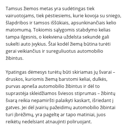
SPORTAS
Tamsus žiemos metas yra sudėtingas tiek
vairuotojams, tiek pėstiesiems, kurie kovoja su sniego,
PATARIMAI
šlapdribos ir tamsos iššūkiais, apsunkinančiais kelio
matomumą. Tokiomis sąlygomis stabdymo kelias
ĮVAIRENYBĖS
tampa ilgesnis, o kiekviena uždelsta sekundė gali
sukelti auto įvykius. Štai kodėl žiemą būtina turėti
gerai veikiančius ir sureguliuotus automobilio
žibintus.
Ypatingas dėmesys turėtų būti skiriamas jų švarai –
druskos, kuriomis žiemą barstomi keliai, dulkės,
purvas apneša automobilio žibintus ir dėl to
suprastėja skleidžiamos šviesos stiprumas – žibintų
švarą reikia nepamiršti palaikyti kaskart, išriedant į
gatves. Jei dėl įvairių pažeidimų automobilio žibintai
turi įbrėžimų, yra pageltę ar tapo matiniai, juos
reikėtų nedelsiant atnaujinti poliruojant.