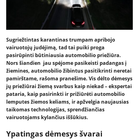
Sugriežtintas karantinas trumpam apribojo
vairuotojų judėjimą, tad tai puiki proga
NAUJIENOS
pasirūpinti būtiniausia automobilio priežiūra.
Nors šiandien jau spėjome pasikeisti padangas į
TESTAI
žiemines, automobilio žibintus pasitikrinti neretai
pamirštame, rašoma pranešime. Vis dėlto dėmesys
jų priežiūrai žiemą svarbus kaip niekad – ekspertai
NAUJI
pataria, kaip pasirinkti ir prižiūrėti automobilio
lemputes žiemos keliams, ir apžvelgia naujausias
NAUDOTI
taikomas technologijas, sprendžiančias
vairuotojams kylančius iššūkius.
REPORTAŽAI
Ypatingas dėmesys švarai