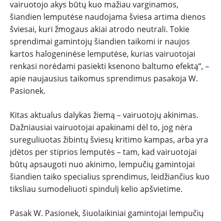
vairuotojo akys būtų kuo mažiau varginamos,
šiandien lemputėse naudojama šviesa artima dienos
šviesai, kuri žmogaus akiai atrodo neutrali. Tokie
sprendimai gamintojų šiandien taikomi ir naujos
kartos halogeninėse lemputėse, kurias vairuotojai
renkasi norėdami pasiekti ksenono baltumo efektą“, –
apie naujausius taikomus sprendimus pasakoja W.
Pasionek.
Kitas aktualus dalykas žiemą – vairuotojų akinimas.
Dažniausiai vairuotojai apakinami dėl to, jog nėra
sureguliuotas žibintų šviesų kritimo kampas, arba yra
įdėtos per stiprios lemputės – tam, kad vairuotojai
būtų apsaugoti nuo akinimo, lempučių gamintojai
šiandien taiko specialius sprendimus, leidžiančius kuo
tiksliau sumodeliuoti spindulį kelio apšvietime.
Pasak W. Pasionek, šiuolaikiniai gamintojai lempučių