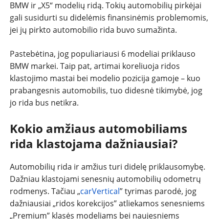
BMW ir „X5“ modelių ridą. Tokių automobilių pirkėjai
gali susidurti su didelėmis finansinėmis problemomis,
jei jų pirkto automobilio rida buvo sumažinta.
Pastebėtina, jog populiariausi 6 modeliai priklauso
BMW markei. Taip pat, artimai koreliuoja ridos
klastojimo mastai bei modelio pozicija gamoje – kuo
prabangesnis automobilis, tuo didesnė tikimybė, jog
jo rida bus netikra.
Kokio amžiaus automobiliams
rida klastojama dažniausiai?
Automobilių rida ir amžius turi didelę priklausomybę.
Dažniau klastojami senesnių automobilių odometrų
rodmenys. Tačiau „
carVertical
” tyrimas parodė, jog
dažniausiai „ridos korekcijos” atliekamos senesniems
„Premium” klasės modeliams bei naujesniems