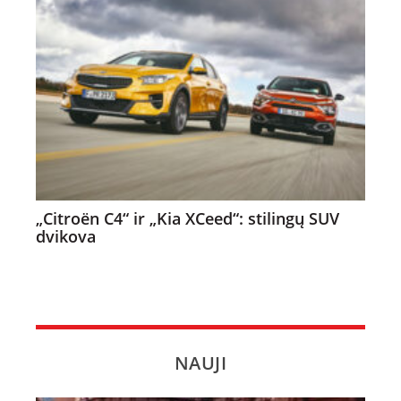
„Citroën C4“ ir „Kia XCeed“: stilingų SUV
dvikova
NAUJI