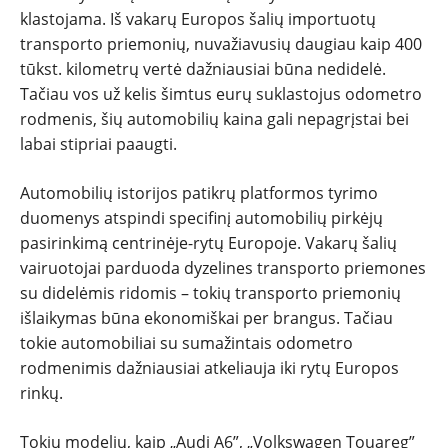
klastojama. Iš vakarų Europos šalių importuotų
transporto priemonių, nuvažiavusių daugiau kaip 400
tūkst. kilometrų vertė dažniausiai būna nedidelė.
Tačiau vos už kelis šimtus eurų suklastojus odometro
rodmenis, šių automobilių kaina gali nepagrįstai bei
labai stipriai paaugti.
Automobilių istorijos patikrų platformos tyrimo
duomenys atspindi specifinį automobilių pirkėjų
pasirinkimą centrinėje-rytų Europoje. Vakarų šalių
vairuotojai parduoda dyzelines transporto priemones
su didelėmis ridomis – tokių transporto priemonių
išlaikymas būna ekonomiškai per brangus. Tačiau
tokie automobiliai su sumažintais odometro
rodmenimis dažniausiai atkeliauja iki rytų Europos
rinkų.
Tokių modelių, kaip „Audi A6”, „Volkswagen Touareg”