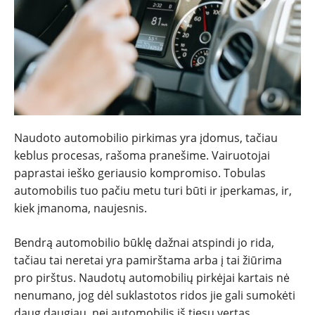
Naudoto automobilio pirkimas yra įdomus, tačiau
keblus procesas, rašoma pranešime. Vairuotojai
paprastai ieško geriausio kompromiso. Tobulas
automobilis tuo pačiu metu turi būti ir įperkamas, ir,
kiek įmanoma, naujesnis.
Bendrą automobilio būklę dažnai atspindi jo rida,
tačiau tai neretai yra pamirštama arba į tai žiūrima
pro pirštus. Naudotų automobilių pirkėjai kartais nė
NAUJIENOS
nenumano, jog dėl suklastotos ridos jie gali sumokėti
daug daugiau, nei automobilis iš tiesų vertas.