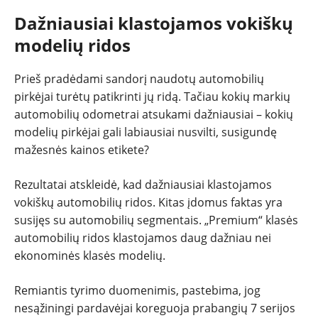
Dažniausiai klastojamos vokiškų
modelių ridos
Prieš pradėdami sandorį naudotų automobilių
pirkėjai turėtų patikrinti jų ridą. Tačiau kokių markių
automobilių odometrai atsukami dažniausiai – kokių
modelių pirkėjai gali labiausiai nusvilti, susigundę
mažesnės kainos etikete?
Rezultatai atskleidė, kad dažniausiai klastojamos
vokiškų automobilių ridos. Kitas įdomus faktas yra
susijęs su automobilių segmentais. „Premium“ klasės
automobilių ridos klastojamos daug dažniau nei
ekonominės klasės modelių.
Remiantis tyrimo duomenimis, pastebima, jog
nesąžiningi pardavėjai koreguoja prabangių 7 serijos