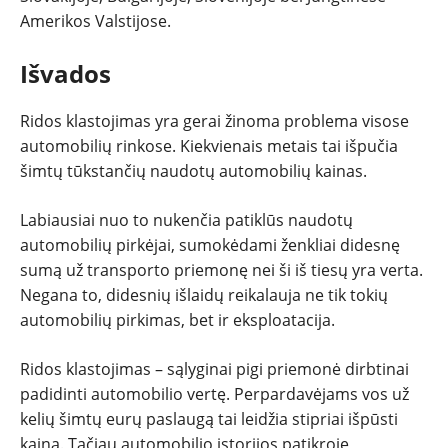
Amerikos Valstijose.
Išvados
Ridos klastojimas yra gerai žinoma problema visose
automobilių rinkose. Kiekvienais metais tai išpučia
šimtų tūkstančių naudotų automobilių kainas.
Labiausiai nuo to nukenčia patiklūs naudotų
automobilių pirkėjai, sumokėdami ženkliai didesnę
sumą už transporto priemonę nei ši iš tiesų yra verta.
Negana to, didesnių išlaidų reikalauja ne tik tokių
automobilių pirkimas, bet ir eksploatacija.
Ridos klastojimas – sąlyginai pigi priemonė dirbtinai
padidinti automobilio vertę. Perpardavėjams vos už
kelių šimtų eurų paslaugą tai leidžia stipriai išpūsti
kainą. Tačiau automobilio istorijos patikroje