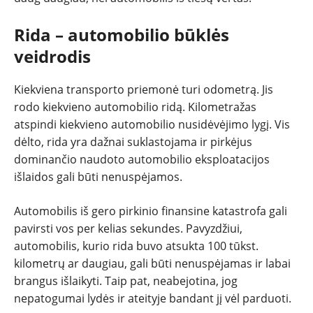
TESTAI
Rida – automobilio būklės
veidrodis
NAUJI
Kiekviena transporto priemonė turi odometrą. Jis
NAUDOTI
rodo kiekvieno automobilio ridą. Kilometražas
atspindi kiekvieno automobilio nusidėvėjimo lygį. Vis
REPORTAŽAI
dėlto, rida yra dažnai suklastojama ir pirkėjus
dominančio naudoto automobilio eksploatacijos
SPORTAS
išlaidos gali būti nenuspėjamos.
PATARIMAI
Automobilis iš gero pirkinio finansine katastrofa gali
pavirsti vos per kelias sekundes. Pavyzdžiui,
automobilis, kurio rida buvo atsukta 100 tūkst.
ĮVAIRENYBĖS
kilometrų ar daugiau, gali būti nenuspėjamas ir labai
brangus išlaikyti. Taip pat, neabejotina, jog
nepatogumai lydės ir ateityje bandant jį vėl parduoti.