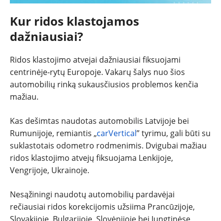
Kur ridos klastojamos
dažniausiai?
Ridos klastojimo atvejai dažniausiai fiksuojami
centrinėje-rytų Europoje. Vakarų šalys nuo šios
automobilių rinką sukausčiusios problemos kenčia
mažiau.
Kas dešimtas naudotas automobilis Latvijoje bei
Rumunijoje, remiantis „
carVertical
” tyrimu, gali būti su
suklastotais odometro rodmenimis. Dvigubai mažiau
ridos klastojimo atvejų fiksuojama Lenkijoje,
Vengrijoje, Ukrainoje.
Nesąžiningi naudotų automobilių pardavėjai
rečiausiai ridos korekcijomis užsiima Prancūzijoje,
Slovakijoje, Bulgarijoje, Slovėnijoje bei Jungtinėse