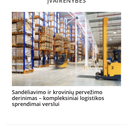
ĮVAIRENYBĖS
Sandėliavimo ir krovinių pervežimo
derinimas – kompleksiniai logistikos
sprendimai verslui