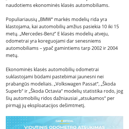
naudotiems ekonominės klasės automobiliams.
Populiariausių „BMW“ markės modelių rida yra
klastojama, kai automobilių amžius pasiekia 10 iki 15
metų. „Mercedes-Benz” E klasės modelių atveju,
odometrai yra koreguojami dar senesniems
automobiliams – ypač gamintiems tarp 2002 ir 2004
metų.
Ekonominės klasės automobilių odometrai
suklastojami būdami pastebimai jaunesni nei
prabangūs modeliais. „Volkswagen Passat“, „Škoda
Superb“ ir „Škoda Octavia“ modelių statistika rodo, jog
šių automobilių ridos dažniausiai „atsukamos“ per
pirmąjį jų eksploatacijos dešimtmetį.