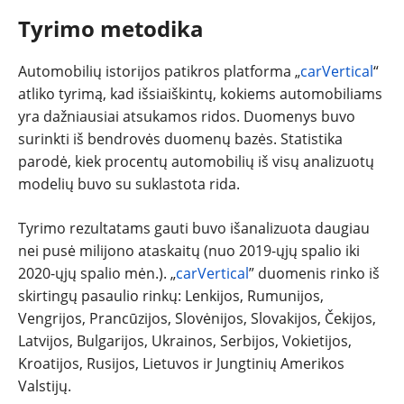
Tyrimo metodika
Automobilių istorijos patikros platforma „
carVertical
“
atliko tyrimą, kad išsiaiškintų, kokiems automobiliams
yra dažniausiai atsukamos ridos. Duomenys buvo
surinkti iš bendrovės duomenų bazės. Statistika
parodė, kiek procentų automobilių iš visų analizuotų
modelių buvo su suklastota rida.
Tyrimo rezultatams gauti buvo išanalizuota daugiau
nei pusė milijono ataskaitų (nuo 2019-ųjų spalio iki
2020-ųjų spalio mėn.). „
carVertical
” duomenis rinko iš
skirtingų pasaulio rinkų: Lenkijos, Rumunijos,
Vengrijos, Prancūzijos, Slovėnijos, Slovakijos, Čekijos,
Latvijos, Bulgarijos, Ukrainos, Serbijos, Vokietijos,
Kroatijos, Rusijos, Lietuvos ir Jungtinių Amerikos
Valstijų.