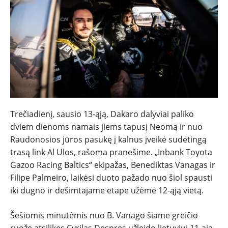
NAUJIENOS
TESTAI
Trečiadienį, sausio 13-ąją, Dakaro dalyviai paliko
NAUJI
dviem dienoms namais jiems tapusį Neomą ir nuo
Raudonosios jūros pasukę į kalnus įveikė sudėtingą
NAUDOTI
trasą link Al Ulos, rašoma pranešime. „Inbank Toyota
Gazoo Racing Baltics“ ekipažas, Benediktas Vanagas ir
REPORTAŽAI
Filipe Palmeiro, laikėsi duoto pažado nuo šiol spausti
iki dugno ir dešimtajame etape užėmė 12-ąją vietą.
SPORTAS
Šešiomis minutėmis nuo B. Vanago šiame greičio
ruože atsilikęs Cyrilas Despres užleido lietuviui 11-ąją