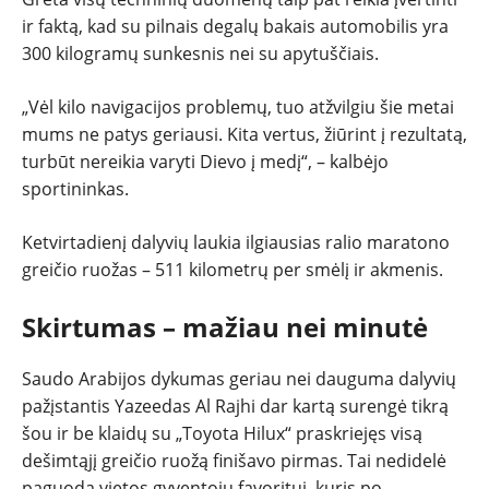
ir faktą, kad su pilnais degalų bakais automobilis yra
300 kilogramų sunkesnis nei su apytuščiais.
„Vėl kilo navigacijos problemų, tuo atžvilgiu šie metai
mums ne patys geriausi. Kita vertus, žiūrint į rezultatą,
turbūt nereikia varyti Dievo į medį“, – kalbėjo
sportininkas.
Ketvirtadienį dalyvių laukia ilgiausias ralio maratono
greičio ruožas – 511 kilometrų per smėlį ir akmenis.
Skirtumas – mažiau nei minutė
Saudo Arabijos dykumas geriau nei dauguma dalyvių
pažįstantis Yazeedas Al Rajhi dar kartą surengė tikrą
šou ir be klaidų su „Toyota Hilux“ praskriejęs visą
dešimtąjį greičio ruožą finišavo pirmas. Tai nedidelė
paguoda vietos gyventojų favoritui, kuris po