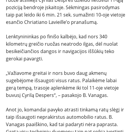
PATARIMAI
poziciją bendroje įskaitoje. Sėkmingas pasirodymas
taip pat leido iki 6 min. 21 sek. sumažinti 10-oje vietoje
ĮVAIRENYBĖS
esančio Chriatiano Lavieille’o pranašumą.
Lenktynininkas po finišo kalbėjo, kad nors 340
kilometrų greičio ruožas neatrodo ilgas, dėl nuolat
besikeičiančios dangos ir navigacijos iššūkių teko
gerokai pavargti.
„Važiavome greitai ir nors buvo daug akmenų
sugebėjome išsaugoti visus ratus. Palaikėme labai
gerą tempą, trasoje aplenkėme iki tol 11-oje vietoje
buvusį Cyrilą Despers“, – pasakojo B. Vanagas.
Anot jo, komandai pavyko atrasti tinkamą ratų slėgį ir
taip išsaugoti neprakirstus automobilio ratus. B.
Vanagas paaiškino, kad tai padaryti nėra paprasta.
Greta visų techninių duomenų taip pat reikia įvertinti