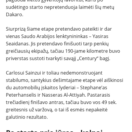
sudėtingo starto nepretenduoja laimėti šių metų
Dakaro.
Siurprizą šiame etape pretendavo pateikti ir dar
vienas Saudo Arabijos lenktynininkas – Yasiras
Seaidanas. Jis pretendavo finišuoti tarp penkių
greičiausių ekipažų, tačiau 190-jame kilometre buvo
priverstas sustoti tvarkyti savąjį „Century“ bagį.
Carlosui Sainzui ir toliau nedemonstruojant
stabilumo, santykius dešimtajame etape vėl aiškinosi
du automobilių įskaitos lyderiai – Stephane’as
Peterhanselis ir Nasseras Al-Attiyah. Pastarasis
trečiadienį finišavo antras, tačiau buvo vos 49 sek.
greitesnis už varžovą, o tai iš esmės nepakeitė
galutinio rezultato.