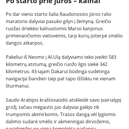
Po starto prie jūros – kalnai
Po dar vieno starto šalia Raudonosios jūros ralio
maratono dalyviai pasuko gilyn į žemyną. Greičio
ruožas driekėsi kalnuotomis Marso kanjonus
primenančiomis vietovėmis, tarp kurių įsiterpė smėlio
dangos atkarpos.
Pakeliui iš Neomo į Al-Ulą dalyviams teko įveikti 583
kilometrų atstumą, greičio ruožo ilgis siekė 342
kilometrus. 43-iajam Dakarui būdinga sudėtinga
navigacija šiandien taip pat tapo iššūkiu ne vienam
šturmanui.
Saudo Arabijos kraštovaizdis atskleidė savo įvairialypį
grožį, tačiau mėgautis juo dalyviai galėjo tik
trumpomis akimirkomis. Trasos dangą vėl lygiomis
dalimis sudarė smėlis ir akmeningas dirvožemis,
pasiglemžęs ne vieną komplektą padangų.