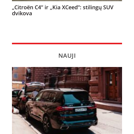
„Citroën C4“ ir „Kia XCeed“: stilingų SUV
dvikova
NAUJI