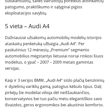
subalansuotų, šalies vairuotojų poreikius atitinkančių
patogumo, praktiškumo ir sąlyginai pigios
eksploatacijos savybių.
5 vieta – Audi A4
Dažniausiai užsakomų automobilių modelių istorijos
ataskaitų penketuką užbaigia „Audi A4“. Per
paskutinius 12 mėnesių „Premium“ segmento
automobilius mėgstantys lietuviai noriai rinkosi šiuos
modelius, o ypač – 2007 – 2009 metais gamintas
versijas.
Kaip ir 3 serijos BMW, „Audi A4“ siūlo plačią benzininių
ir dyzelinių variklių gamą, patogius kėbulo tipus. Dalį
pirkėjų šie modeliai vilioja dėl neiššaukiančios,
konservatyvios bei tuo pačiu metu elegantiškos savo
išvaizdos, geros ergonomikos bei akustinio komforto.