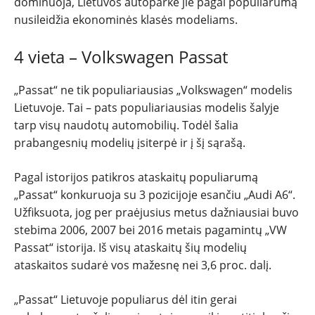
dominuoja, Lietuvos autoparke jie pagal populiarumą
nusileidžia ekonominės klasės modeliams.
4 vieta – Volkswagen Passat
„Passat“ ne tik populiariausias „Volkswagen“ modelis
Lietuvoje. Tai – pats populiariausias modelis šalyje
tarp visų naudotų automobilių. Todėl šalia
prabangesnių modelių įsiterpė ir į šį sąrašą.
Pagal istorijos patikros ataskaitų populiarumą
„Passat“ konkuruoja su 3 pozicijoje esančiu „Audi A6“.
Užfiksuota, jog per praėjusius metus dažniausiai buvo
stebima 2006, 2007 bei 2016 metais pagamintų „VW
Passat“ istorija. Iš visų ataskaitų šių modelių
ataskaitos sudarė vos mažesnę nei 3,6 proc. dalį.
„Passat“ Lietuvoje populiarus dėl itin gerai