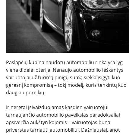
Paslapčių kupina naudotų automobilių rinka yra lyg
viena didelė loterija. Nenaujo automobilio ieškantys
vairuotojai už turimą pinigų sumą siekia įsigyti kuo
geresnį kompromisą – tokį modelį, kuris tenkintų kuo
NAUJIENOS
daugiau poreikių.
Ir neretai įsivaizduojamas kasdien vairuotojui
TESTAI
tarnaujančio automobilio paveikslas paradoksaliai
apsiverčia aukštyn kojomis – vairuotojas būna
NAUJI
priverstas tarnauti automobiliui. Dažniausiai, anot