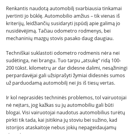
Renkantis naudotą automobilį svarbiausia tinkamai
įvertinti jo būklę. Automobilio amžius – tik vienas iš
kriterijų, leidžiančių susidaryti įspūdį apie galimą jo
nusidėvėjimą. Tačiau odometro rodmenys, bei
mechaninių mazgų stovis pasako daug daugiau.
Techniškai suklastoti odometro rodmenis nėra nei
sudėtinga, nei brangu. Tuo tarpu „atsukę“ ridą 100-
200 tūkst. kilometrų ar dar didesne dalimi, nesąžiningi
perpardavėjai gali užsiprašyti žymiai didesnės sumos
už parduodamą automobilį nei jis iš tiesų vertas.
Ir kol neprasidės techninės problemos, tol vairuotojai
nė neįtars, jog kažkas su jų automobiliu gali būti
blogai. Visi vairuotojai naudotus automobilius turėtų
pirkti tik tada, kai įsitikina jų stoviu bei sužino, kad
istorijos ataskaitoje nebus jokių nepageidaujamų