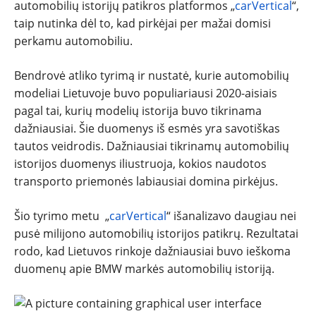
automobilių istorijų patikros platformos „
carVertical
“,
NAUDOTI
taip nutinka dėl to, kad pirkėjai per mažai domisi
perkamu automobiliu.
REPORTAŽAI
Bendrovė atliko tyrimą ir nustatė, kurie automobilių
modeliai Lietuvoje buvo populiariausi 2020-aisiais
SPORTAS
pagal tai, kurių modelių istorija buvo tikrinama
dažniausiai. Šie duomenys iš esmės yra savotiškas
PATARIMAI
tautos veidrodis. Dažniausiai tikrinamų automobilių
istorijos duomenys iliustruoja, kokios naudotos
ĮVAIRENYBĖS
transporto priemonės labiausiai domina pirkėjus.
Šio tyrimo metu „
carVertical
“ išanalizavo daugiau nei
pusė milijono automobilių istorijos patikrų. Rezultatai
rodo, kad Lietuvos rinkoje dažniausiai buvo ieškoma
duomenų apie BMW markės automobilių istoriją.