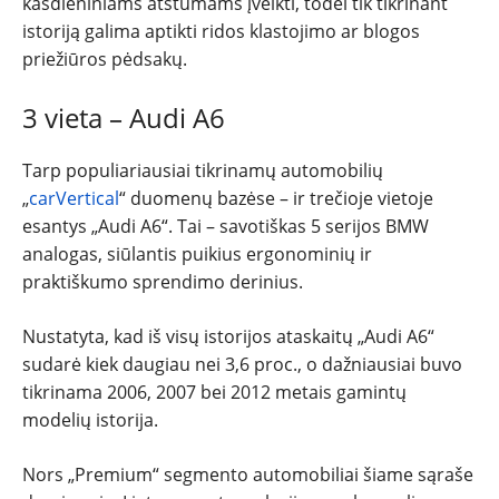
kasdieniniams atstumams įveikti, todėl tik tikrinant
istoriją galima aptikti ridos klastojimo ar blogos
priežiūros pėdsakų.
3 vieta – Audi A6
Tarp populiariausiai tikrinamų automobilių
„
carVertical
“ duomenų bazėse – ir trečioje vietoje
esantys „Audi A6“. Tai – savotiškas 5 serijos BMW
analogas, siūlantis puikius ergonominių ir
praktiškumo sprendimo derinius.
Nustatyta, kad iš visų istorijos ataskaitų „Audi A6“
sudarė kiek daugiau nei 3,6 proc., o dažniausiai buvo
tikrinama 2006, 2007 bei 2012 metais gamintų
modelių istorija.
Nors „Premium“ segmento automobiliai šiame sąraše