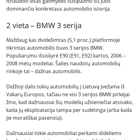
išnaudoti visas galimybes susipažinti su juos
dominančio konkretaus automobilio istorija.
2 vieta – BMW 3 serija
Maždaug kas dvidešimtas (5,1 proc.) platformoje
tikrintas automobilis buvo 3 serijos BMW.
Populiarumu išsiskyrė E90 (E91, E92) kartos, 2006 –
2008 metų modeliai. Šalies naudotų automobilių
rinkoje tai – dažnas automobilis.
Didžioji dalis tokių automobilių į Lietuvą įvežama iš
Vakarų Europos, tačiau ne visi 3 serijos BMW pirkėjai
žino, kad dažniausiai šių modelių užsieniečiai atsisako,
kada jų eksploatacija tampa per sudėtinga (arba kada
jie morališkai pasensta).
Dažniausiai tokie automobiliai perkami dideliems