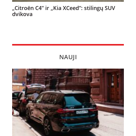
„Citroën C4“ ir „Kia XCeed“: stilingų SUV
dvikova
NAUJI