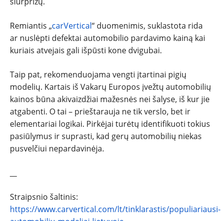
siurprizų.
Remiantis „
carVertical
“ duomenimis, suklastota rida
ar nuslėpti defektai automobilio pardavimo kainą kai
kuriais atvejais gali išpūsti kone dvigubai.
Taip pat, rekomenduojama vengti įtartinai pigių
modelių. Kartais iš Vakarų Europos įvežtų automobilių
kainos būna akivaizdžiai mažesnės nei šalyse, iš kur jie
atgabenti. O tai – prieštarauja ne tik verslo, bet ir
elementariai logikai. Pirkėjai turėtų identifikuoti tokius
pasiūlymus ir suprasti, kad gerų automobilių niekas
pusvelčiui nepardavinėja.
__
Straipsnio šaltinis:
https://www.carvertical.com/lt/tinklarastis/populiariausi-