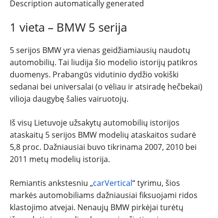
1 vieta – BMW 5 serija
5 serijos BMW yra vienas geidžiamiausių naudotų
automobilių. Tai liudija šio modelio istorijų patikros
duomenys. Prabangūs vidutinio dydžio vokiški
sedanai bei universalai (o vėliau ir atsiradę hečbekai)
vilioja daugybę šalies vairuotojų.
Iš visų Lietuvoje užsakytų automobilių istorijos
ataskaitų 5 serijos BMW modelių ataskaitos sudarė
5,8 proc. Dažniausiai buvo tikrinama 2007, 2010 bei
2011 metų modelių istorija.
Remiantis ankstesniu „
carVertical
“ tyrimu, šios
markės automobiliams dažniausiai fiksuojami ridos
klastojimo atvejai. Nenaujų BMW pirkėjai turėtų