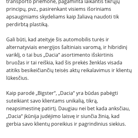
transporto priemonė, pagaminta laikantis tikrųjų
principų, pvz., pasirenkant visiems išoriniams
apsauginiams skydeliams kaip žaliavą naudoti tik
perdirbtą plastiką.
Gali būti, kad ateityje šis automobilis turės ir
alternatyviais energijos šaltiniais varomą, ir hibridinį
variklį, o tai bus „Dacia“ asortimento išskirtinis
bruožas ir tai reiškia, kad šis prekės ženklas visada
atitiks besikeičiančių teisės aktų reikalavimus ir klientų
lūkesčius.
Kaip parodė „Bigster“, „Dacia“ yra būdas pabėgti
suteikiant savo klientams unikalią, tikrą,
neapsimestinę patirtį. Daugiau nei bet kada anksčiau,
„Dacia“ įkūnija judėjimo laisvę ir siunčia žinią, kad
gerbia savo klientų poreikius ir pagrindinius siekius.