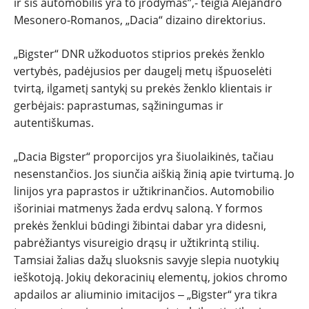
ir šis automobilis yra to įrodymas”,- teigia Alejandro
Mesonero-Romanos, „Dacia“ dizaino direktorius.
„Bigster“ DNR užkoduotos stiprios prekės ženklo
vertybės, padėjusios per daugelį metų išpuoselėti
tvirtą, ilgametį santykį su prekės ženklo klientais ir
gerbėjais: paprastumas, sąžiningumas ir
autentiškumas.
„Dacia Bigster“ proporcijos yra šiuolaikinės, tačiau
nesenstančios. Jos siunčia aiškią žinią apie tvirtumą. Jo
linijos yra paprastos ir užtikrinančios. Automobilio
išoriniai matmenys žada erdvų saloną. Y formos
prekės ženklui būdingi žibintai dabar yra didesni,
pabrėžiantys visureigio drąsų ir užtikrintą stilių.
Tamsiai žalias dažų sluoksnis savyje slepia nuotykių
ieškotoją. Jokių dekoracinių elementų, jokios chromo
apdailos ar aliuminio imitacijos ‒ „Bigster“ yra tikra