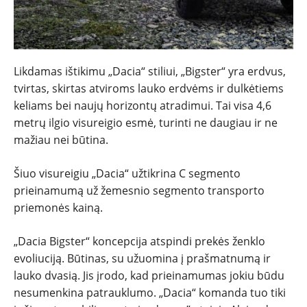
Likdamas ištikimu „Dacia“ stiliui, „Bigster“ yra erdvus,
tvirtas, skirtas atviroms lauko erdvėms ir dulkėtiems
keliams bei naujų horizontų atradimui. Tai visa 4,6
metrų ilgio visureigio esmė, turinti ne daugiau ir ne
mažiau nei būtina.
Šiuo visureigiu „Dacia“ užtikrina C segmento
prieinamumą už žemesnio segmento transporto
priemonės kainą.
„Dacia Bigster“ koncepcija atspindi prekės ženklo
evoliuciją. Būtinas, su užuomina į prašmatnumą ir
lauko dvasią. Jis įrodo, kad prieinamumas jokiu būdu
nesumenkina patrauklumo. „Dacia“ komanda tuo tiki