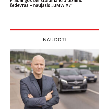
Prabangos bei stulbinančio dizaino
šedevras – naujasis „BMW X7“
NAUDOTI