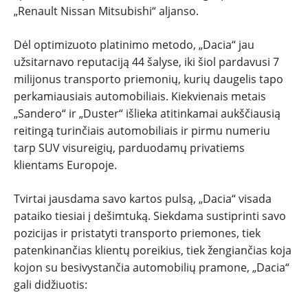
„Renault Nissan Mitsubishi“ aljanso.
Dėl optimizuoto platinimo metodo, „Dacia“ jau
užsitarnavo reputaciją 44 šalyse, iki šiol pardavusi 7
milijonus transporto priemonių, kurių daugelis tapo
perkamiausiais automobiliais. Kiekvienais metais
„Sandero“ ir „Duster“ išlieka atitinkamai aukščiausią
reitingą turinčiais automobiliais ir pirmu numeriu
tarp SUV visureigių, parduodamų privatiems
klientams Europoje.
Tvirtai jausdama savo kartos pulsą, „Dacia“ visada
pataiko tiesiai į dešimtuką. Siekdama sustiprinti savo
pozicijas ir pristatyti transporto priemones, tiek
patenkinančias klientų poreikius, tiek žengiančias koja
kojon su besivystančia automobilių pramone, „Dacia“
gali didžiuotis: