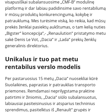
visapusiškai subalansuosime „CMF-B“ modulinę
REPORTAŽAI
platformą ir dar labiau padidinsime savo rentabilumą
ir mūsų produktų konkurencingumą, kokybę ir
SPORTAS
patrauklumą. Mes turėsime viską, ko reikia, kad mūsų
prekės ženklai pasiektų aukštumas, o tam kelią nuties
„Bigster“ koncepcija“,- „Renaulution“ pristatymo metu
PATARIMAI
sakė Denis Le Vot, „Dacia“ ir „Lada“ prekių ženklų
generalinis direktorius.
ĮVAIRENYBĖS
Unikalus ir tuo pat metu
rentabilus verslo modelis
Per pastaruosius 15 metų „Dacia“ nuosekliai kūrė
šiuolaikines, paprastas ir patrauklias transporto
priemones. Remdamasi neprilygstama praktine
patirtimi ir žiniomis, „Dacia“ siūlo subalansuotus,
labiausiai pasiteisinusius ir atsparius techninius
sprendimus, pasitelktus iš „Renault“ grupės ir