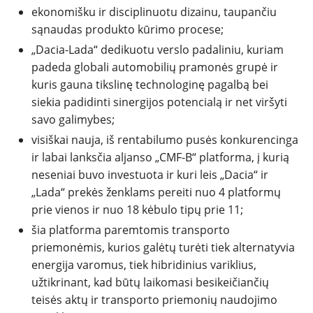
ekonomišku ir disciplinuotu dizainu, taupančiu
sąnaudas produkto kūrimo procese;
„Dacia-Lada“ dedikuotu verslo padaliniu, kuriam
padeda globali automobilių pramonės grupė ir
kuris gauna tikslinę technologinę pagalbą bei
siekia padidinti sinergijos potencialą ir net viršyti
savo galimybes;
visiškai nauja, iš rentabilumo pusės konkurencinga
ir labai lanksčia aljanso „CMF-B“ platforma, į kurią
neseniai buvo investuota ir kuri leis „Dacia“ ir
„Lada“ prekės ženklams pereiti nuo 4 platformų
prie vienos ir nuo 18 kėbulo tipų prie 11;
šia platforma paremtomis transporto
priemonėmis, kurios galėtų turėti tiek alternatyvia
energija varomus, tiek hibridinius variklius,
užtikrinant, kad būtų laikomasi besikeičiančių
teisės aktų ir transporto priemonių naudojimo