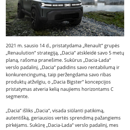
2021 m. sausio 14 d., pristatydama „Renault“ grupės
„Renaulution“ strategiją, „Dacia“ atskleidė savo 5 metų
planą, rašoma pranešime. Sukūrus „Dacia-Lada“
verslo padalinį, „Dacia“ padidins savo rentabilumą ir
NAUJIENOS
konkurencingumą, taip peržengdama savo ribas
produktų atžvilgiu, o „Dacia Bigster“ koncepcijos
TESTAI
pristatymas atveria kelią naujiems horizontams C
segmente.
NAUJI
„Dacia“ išliks „Dacia“, visada siūlanti patikimą,
autentišką, geriausios vertės sprendimą pažangiems
NAUDOTI
pirkėjams. Sukūrę „Dacia-Lada“ verslo padalinį, mes