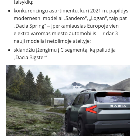
taisyklių;
konkurencingu asortimentu, kurį 2021 m. papildys
modernesni modeliai „Sandero“, „Logan“, taip pat
„Dacia Spring“ ‒ įperkamiausias Europoje vien
elektra varomas miesto automobilis ‒ ir dar 3
nauji modeliai netolimoje ateityje;
sklandžiu įžengimu į C segmentą, ką paliudija
„Dacia Bigster“.