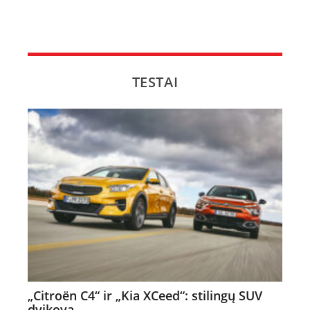
TESTAI
„Citroën C4“ ir „Kia XCeed“: stilingų SUV
dvikova