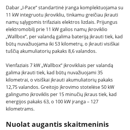
Dabar „I-Pace“ standartinė įranga komplektuojama su
11 kW integruotu įkrovikliu, tinkamu greičiau įkrauti
namų sąlygomis trifaziais elektros lizdais. Prijungus
elektromobilį prie 11 kW galios namų įkroviklio
„Wallbox“, per valandą galima bateriją įkrauti tiek, kad
būtų nuvažiuojama iki 53 kilometrų, o įkrauti visiškai
tuščią akumuliatorių pakaks 8,6 valandos.
Vienfaziais 7 kW „Wallbox“ įkrovikliais per valandą
galima įkrauti tiek, kad būtų nuvažiuojami 35
kilometrai, o visiškai įkrauti akumuliatorių pakaks
12,75 valandos. Greitojo įkrovimo stotelėse 50 kW
galingumo įkroviklis per 15 minučių įkraus tiek, kad
energijos pakaks 63, o 100 kW įranga – 127
kilometrams.
Nuolat augantis skaitmeninis