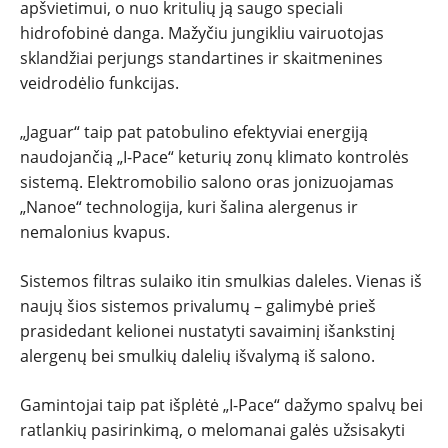
apšvietimui, o nuo kritulių ją saugo speciali
hidrofobinė danga. Mažyčiu jungikliu vairuotojas
sklandžiai perjungs standartines ir skaitmenines
veidrodėlio funkcijas.
„Jaguar“ taip pat patobulino efektyviai energiją
naudojančią „I-Pace“ keturių zonų klimato kontrolės
sistemą. Elektromobilio salono oras jonizuojamas
„Nanoe“ technologija, kuri šalina alergenus ir
nemalonius kvapus.
Sistemos filtras sulaiko itin smulkias daleles. Vienas iš
naujų šios sistemos privalumų – galimybė prieš
prasidedant kelionei nustatyti savaiminį išankstinį
alergenų bei smulkių dalelių išvalymą iš salono.
Gamintojai taip pat išplėtė „I-Pace“ dažymo spalvų bei
ratlankių pasirinkimą, o melomanai galės užsisakyti