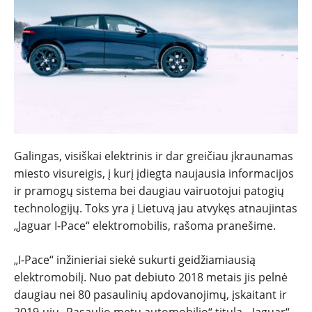
Galingas, visiškai elektrinis ir dar greičiau įkraunamas
miesto visureigis, į kurį įdiegta naujausia informacijos
NAUJIENOS
ir pramogų sistema bei daugiau vairuotojui patogių
technologijų. Toks yra į Lietuvą jau atvykęs atnaujintas
TESTAI
„Jaguar I-Pace“ elektromobilis, rašoma pranešime.
„I-Pace“ inžinieriai siekė sukurti geidžiamiausią
NAUJI
elektromobilį. Nuo pat debiuto 2018 metais jis pelnė
daugiau nei 80 pasaulinių apdovanojimų, įskaitant ir
NAUDOTI
2019-ųjų „Pasaulio metų automobilio“ titulą. „Jaguar“