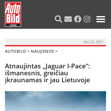
?>
Vas 22, 2021
AUTOBILD
>
NAUJIENOS
>
Atnaujintas „Jaguar I-Pace“:
išmanesnis, greičiau
įkraunamas ir jau Lietuvoje