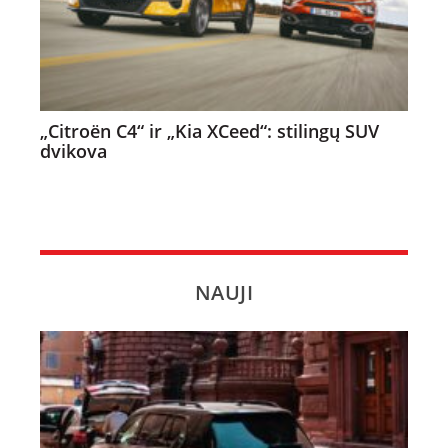
„Citroën C4“ ir „Kia XCeed“: stilingų SUV
dvikova
NAUJI