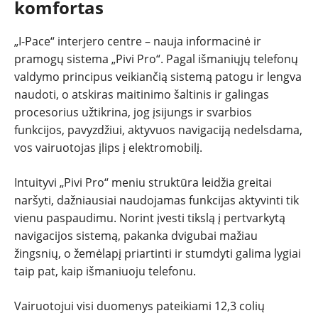
komfortas
„I-Pace“ interjero centre – nauja informacinė ir
pramogų sistema „Pivi Pro“. Pagal išmaniųjų telefonų
valdymo principus veikiančią sistemą patogu ir lengva
naudoti, o atskiras maitinimo šaltinis ir galingas
procesorius užtikrina, jog įsijungs ir svarbios
funkcijos, pavyzdžiui, aktyvuos navigaciją nedelsdama,
vos vairuotojas įlips į elektromobilį.
Intuityvi „Pivi Pro“ meniu struktūra leidžia greitai
naršyti, dažniausiai naudojamas funkcijas aktyvinti tik
vienu paspaudimu. Norint įvesti tikslą į pertvarkytą
navigacijos sistemą, pakanka dvigubai mažiau
žingsnių, o žemėlapį priartinti ir stumdyti galima lygiai
taip pat, kaip išmaniuoju telefonu.
Vairuotojui visi duomenys pateikiami 12,3 colių