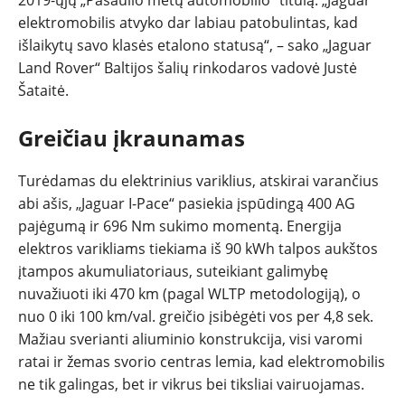
elektromobilis atvyko dar labiau patobulintas, kad
REPORTAŽAI
išlaikytų savo klasės etalono statusą“, – sako „Jaguar
Land Rover“ Baltijos šalių rinkodaros vadovė Justė
SPORTAS
Šataitė.
Greičiau įkraunamas
PATARIMAI
Turėdamas du elektrinius variklius, atskirai varančius
ĮVAIRENYBĖS
abi ašis, „Jaguar I-Pace“ pasiekia įspūdingą 400 AG
pajėgumą ir 696 Nm sukimo momentą. Energija
elektros varikliams tiekiama iš 90 kWh talpos aukštos
įtampos akumuliatoriaus, suteikiant galimybę
nuvažiuoti iki 470 km (pagal WLTP metodologiją), o
nuo 0 iki 100 km/val. greičio įsibėgėti vos per 4,8 sek.
Mažiau sverianti aliuminio konstrukcija, visi varomi
ratai ir žemas svorio centras lemia, kad elektromobilis
ne tik galingas, bet ir vikrus bei tiksliai vairuojamas.