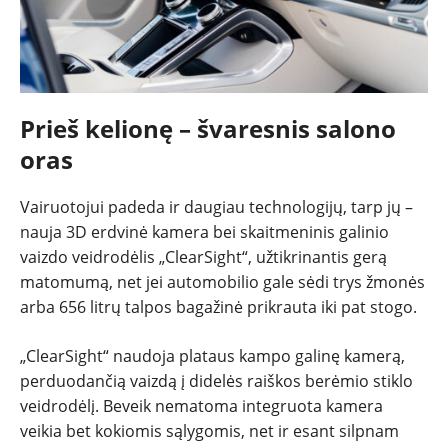
Prieš kelionę – švaresnis salono
oras
Vairuotojui padeda ir daugiau technologijų, tarp jų –
nauja 3D erdvinė kamera bei skaitmeninis galinio
vaizdo veidrodėlis „ClearSight“, užtikrinantis gerą
matomumą, net jei automobilio gale sėdi trys žmonės
arba 656 litrų talpos bagažinė prikrauta iki pat stogo.
„ClearSight“ naudoja plataus kampo galinę kamerą,
perduodančią vaizdą į didelės raiškos berėmio stiklo
veidrodėlį. Beveik nematoma integruota kamera
veikia bet kokiomis sąlygomis, net ir esant silpnam