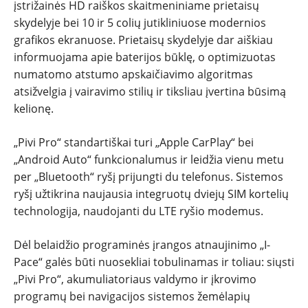
įstrižainės HD raiškos skaitmeniniame prietaisų
skydelyje bei 10 ir 5 colių jutikliniuose modernios
grafikos ekranuose. Prietaisų skydelyje dar aiškiau
informuojama apie baterijos būklę, o optimizuotas
numatomo atstumo apskaičiavimo algoritmas
atsižvelgia į vairavimo stilių ir tiksliau įvertina būsimą
kelionę.
„Pivi Pro“ standartiškai turi „Apple CarPlay“ bei
„Android Auto“ funkcionalumus ir leidžia vienu metu
per „Bluetooth“ ryšį prijungti du telefonus. Sistemos
ryšį užtikrina naujausia integruotų dviejų SIM kortelių
technologija, naudojanti du LTE ryšio modemus.
Dėl belaidžio programinės įrangos atnaujinimo „I-
Pace“ galės būti nuosekliai tobulinamas ir toliau: siųsti
„Pivi Pro“, akumuliatoriaus valdymo ir įkrovimo
programų bei navigacijos sistemos žemėlapių