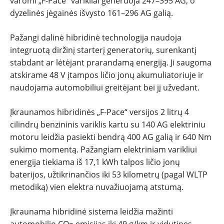
varomi „F-Pace“ varikliai generuoja 247–395 AG, o
dyzelinės jėgainės išvysto 161–296 AG galią.
Pažangi dalinė hibridinė technologija naudoja
integruotą diržinį starterį generatorių, surenkantį
stabdant ar lėtėjant prarandamą energiją. Ji saugoma
atskirame 48 V įtampos ličio jonų akumuliatoriuje ir
naudojama automobiliui greitėjant bei jį užvedant.
Įkraunamos hibridinės „F-Pace“ versijos 2 litrų 4
cilindrų benzininis variklis kartu su 140 AG elektriniu
motoru leidžia pasiekti bendrą 400 AG galią ir 640 Nm
sukimo momentą. Pažangiam elektriniam varikliui
energija tiekiama iš 17,1 kWh talpos ličio jonų
baterijos, užtikrinančios iki 53 kilometrų (pagal WLTP
metodiką) vien elektra nuvažiuojamą atstumą.
Įkraunama hibridinė sistema leidžia mažinti
automobilio CO
emisijas iki 49 g/km ir vidutines