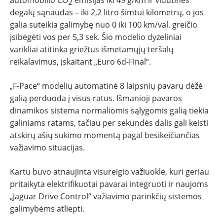
2
degalų sąnaudas – iki 2,2 litro šimtui kilometrų, o jos
galia suteikia galimybę nuo 0 iki 100 km/val. greičio
įsibėgėti vos per 5,3 sek. Šio modelio dyzeliniai
varikliai atitinka griežtus išmetamųjų teršalų
reikalavimus, įskaitant „Euro 6d-Final“.
„F-Pace“ modelių automatinė 8 laipsnių pavarų dėžė
galią perduoda į visus ratus. Išmanioji pavaros
dinamikos sistema normaliomis sąlygomis galią tiekia
galiniams ratams, tačiau per sekundės dalis gali keisti
atskirų ašių sukimo momentą pagal besikeičiančias
važiavimo situacijas.
Kartu buvo atnaujinta visureigio važiuoklė, kuri geriau
pritaikyta elektrifikuotai pavarai integruoti ir naujoms
„Jaguar Drive Control“ važiavimo parinkčių sistemos
galimybėms atliepti.