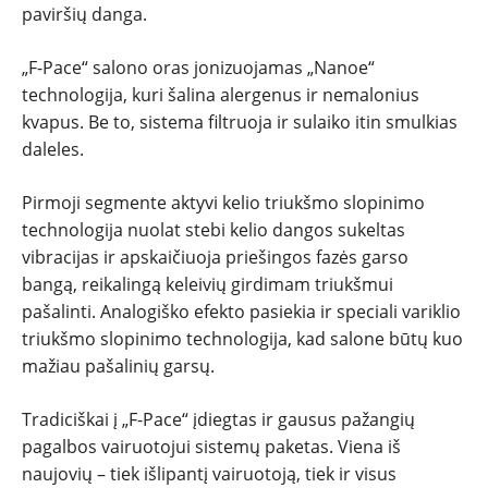
paviršių danga.
„F-Pace“ salono oras jonizuojamas „Nanoe“
technologija, kuri šalina alergenus ir nemalonius
kvapus. Be to, sistema filtruoja ir sulaiko itin smulkias
daleles.
Pirmoji segmente aktyvi kelio triukšmo slopinimo
technologija nuolat stebi kelio dangos sukeltas
vibracijas ir apskaičiuoja priešingos fazės garso
bangą, reikalingą keleivių girdimam triukšmui
pašalinti. Analogiško efekto pasiekia ir speciali variklio
triukšmo slopinimo technologija, kad salone būtų kuo
mažiau pašalinių garsų.
Tradiciškai į „F-Pace“ įdiegtas ir gausus pažangių
pagalbos vairuotojui sistemų paketas. Viena iš
naujovių – tiek išlipantį vairuotoją, tiek ir visus