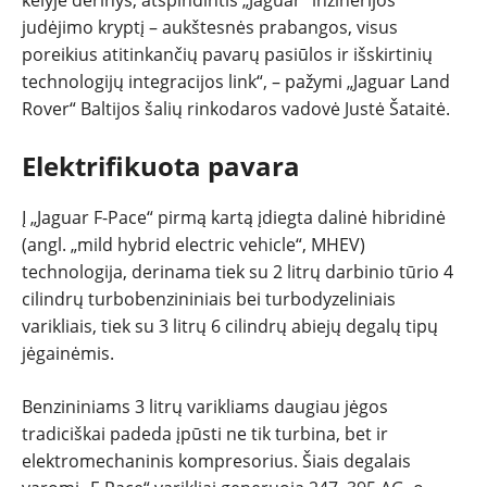
NAUJI
judėjimo kryptį – aukštesnės prabangos, visus
NAUDOTI
poreikius atitinkančių pavarų pasiūlos ir išskirtinių
technologijų integracijos link“, – pažymi „Jaguar Land
Rover“ Baltijos šalių rinkodaros vadovė Justė Šataitė.
REPORTAŽAI
Elektrifikuota pavara
SPORTAS
Į „Jaguar F-Pace“ pirmą kartą įdiegta dalinė hibridinė
PATARIMAI
(angl. „mild hybrid electric vehicle“, MHEV)
technologija, derinama tiek su 2 litrų darbinio tūrio 4
ĮVAIRENYBĖS
cilindrų turbobenzininiais bei turbodyzeliniais
varikliais, tiek su 3 litrų 6 cilindrų abiejų degalų tipų
jėgainėmis.
Benzininiams 3 litrų varikliams daugiau jėgos
tradiciškai padeda įpūsti ne tik turbina, bet ir
elektromechaninis kompresorius. Šiais degalais