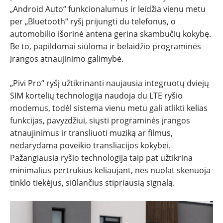
„Android Auto“ funkcionalumus ir leidžia vienu metu
per „Bluetooth“ ryšį prijungti du telefonus, o
automobilio išorinė antena gerina skambučių kokybę.
Be to, papildomai siūloma ir belaidžio programinės
įrangos atnaujinimo galimybė.
„Pivi Pro“ ryšį užtikrinanti naujausia integruotų dviejų
SIM kortelių technologija naudoja du LTE ryšio
modemus, todėl sistema vienu metu gali atlikti kelias
funkcijas, pavyzdžiui, siųsti programinės įrangos
atnaujinimus ir transliuoti muziką ar filmus,
nedarydama poveikio transliacijos kokybei.
Pažangiausia ryšio technologija taip pat užtikrina
minimalius pertrūkius keliaujant, nes nuolat skenuoja
tinklo tiekėjus, siūlančius stipriausią signalą.