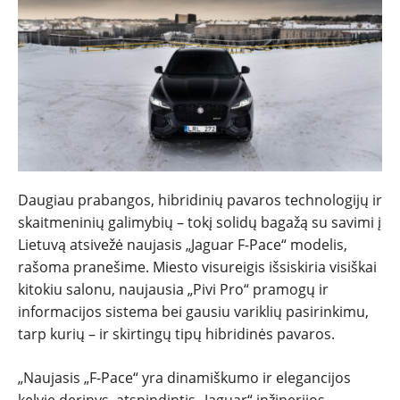
Daugiau prabangos, hibridinių pavaros technologijų ir
skaitmeninių galimybių – tokį solidų bagažą su savimi į
Lietuvą atsivežė naujasis „Jaguar F-Pace“ modelis,
rašoma pranešime. Miesto visureigis išsiskiria visiškai
kitokiu salonu, naujausia „Pivi Pro“ pramogų ir
NAUJIENOS
informacijos sistema bei gausiu variklių pasirinkimu,
tarp kurių – ir skirtingų tipų hibridinės pavaros.
TESTAI
„Naujasis „F-Pace“ yra dinamiškumo ir elegancijos
kelyje derinys, atspindintis „Jaguar“ inžinerijos