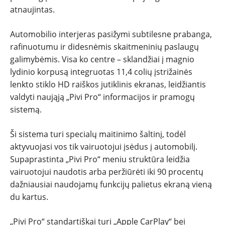
atnaujintas.
Automobilio interjeras pasižymi subtilesne prabanga,
rafinuotumu ir didesnėmis skaitmeninių paslaugų
galimybėmis. Visa ko centre – sklandžiai į magnio
lydinio korpusą integruotas 11,4 colių įstrižainės
lenkto stiklo HD raiškos jutiklinis ekranas, leidžiantis
valdyti naująją „Pivi Pro“ informacijos ir pramogų
sistemą.
Ši sistema turi specialų maitinimo šaltinį, todėl
aktyvuojasi vos tik vairuotojui įsėdus į automobilį.
Supaprastinta „Pivi Pro“ meniu struktūra leidžia
vairuotojui naudotis arba peržiūrėti iki 90 procentų
dažniausiai naudojamų funkcijų palietus ekraną vieną
du kartus.
„Pivi Pro“ standartiškai turi „Apple CarPlay“ bei