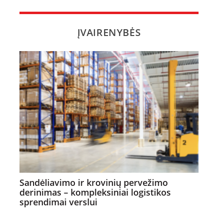
ĮVAIRENYBĖS
Sandėliavimo ir krovinių pervežimo
derinimas – kompleksiniai logistikos
sprendimai verslui