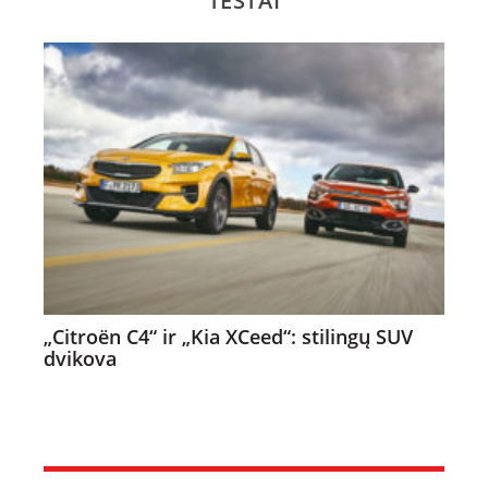
TESTAI
„Citroën C4“ ir „Kia XCeed“: stilingų SUV
dvikova