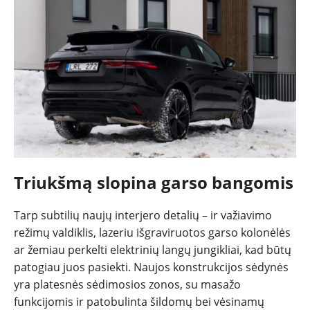
Triukšmą slopina garso bangomis
Tarp subtilių naujų interjero detalių – ir važiavimo
režimų valdiklis, lazeriu išgraviruotos garso kolonėlės
ar žemiau perkelti elektrinių langų jungikliai, kad būtų
patogiau juos pasiekti. Naujos konstrukcijos sėdynės
yra platesnės sėdimosios zonos, su masažo
funkcijomis ir patobulinta šildomų bei vėsinamų