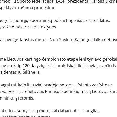
omobilių Sporto federacijos (LASF) prezidentai Karolis Šikšnel
rspektyvą, rašoma pranešime.
ugelis jaunųjų sportininkų po kartingo išsiskirsto į kitas,
ra žiedinės ir ralio lenktynės.
na savo geriausius metus. Nuo Sovietų Sąjungos laikų nebuv
ame Lietuvos kartingo čempionato etape lenktyniavo gerokai
au kaip 120 dalyvių. Ir tai praktiškai tik lietuviai, svečių iš
zidentas K. Šikšnelis.
pagal tai, kaip lietuviai pradėjo sezoną užsienio varžybose.
aržėsi net 9 lietuviai. Panašu, kad ir šių metų Lietuvos kar
ynininkų gretomis.
enkerių – septynerių metų, kai dabartiniai paaugliai,