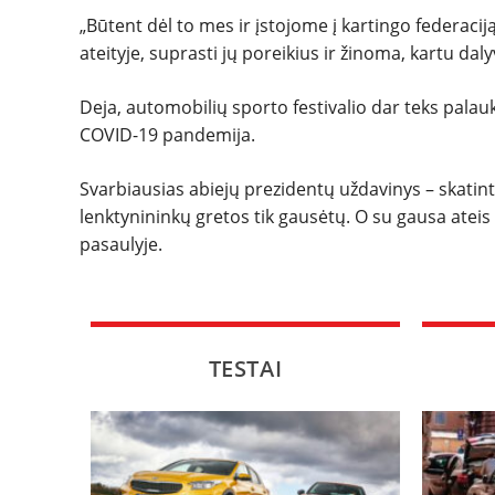
„Būtent dėl to mes ir įstojome į kartingo federac
ateityje, suprasti jų poreikius ir žinoma, kartu dalyv
Deja, automobilių sporto festivalio dar teks palaukt
COVID-19 pandemija.
Svarbiausias abiejų prezidentų uždavinys – skatinti 
lenktynininkų gretos tik gausėtų. O su gausa ateis
pasaulyje.
TESTAI