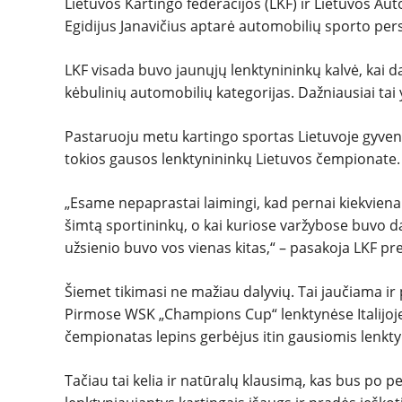
Lietuvos Kartingo federacijos (LKF) ir Lietuvos Aut
Egidijus Janavičius aptarė automobilių sporto pe
LKF visada buvo jaunųjų lenktynininkų kalvė, kai da
kėbulinių automobilių kategorijas. Dažniausiai tai y
Pastaruoju metu kartingo sportas Lietuvoje gyve
tokios gausos lenktynininkų Lietuvos čempionate.
„Esame nepaprastai laimingi, kad pernai kiekvien
šimtą sportininkų, o kai kuriose varžybose buvo daugi
užsienio buvo vos vienas kitas,“ – pasakoja LKF pre
Šiemet tikimasi ne mažiau dalyvių. Tai jaučiama ir 
Pirmose WSK „Champions Cup“ lenktynėse Italijoje v
čempionatas lepins gerbėjus itin gausiomis lenkt
Tačiau tai kelia ir natūralų klausimą, kas bus po p