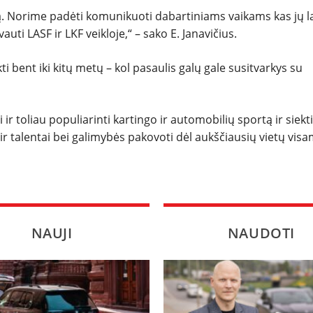
iją. Norime padėti komunikuoti dabartiniams vaikams kas jų l
auti LASF ir LKF veikloje,“ – sako E. Janavičius.
i bent iki kitų metų – kol pasaulis galų gale susitvarkys su
ir toliau populiarinti kartingo ir automobilių sportą ir siekti
 ir talentai bei galimybės pakovoti dėl aukščiausių vietų vis
NAUJI
NAUDOTI