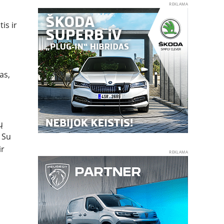
REKLAMA
is ir
as,
ų
. Su
ir
REKLAMA