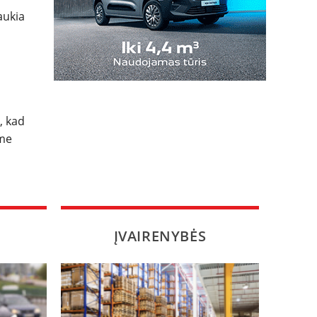
aukia
, kad
ame
ĮVAIRENYBĖS