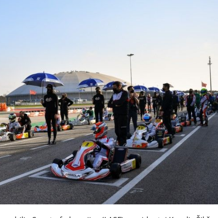
NAUJI
NAUDOTI
REPORTAŽAI
SPORTAS
PATARIMAI
ĮVAIRENYBĖS