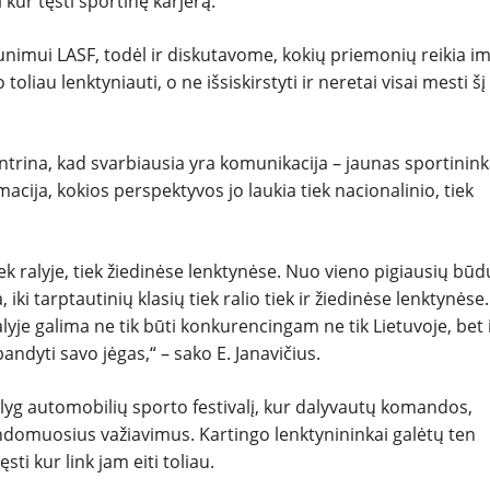
 kur tęsti sportinę karjerą.
unimui LASF, todėl ir diskutavome, kokių priemonių reikia imt
oliau lenktyniauti, o ne išsiskirstyti ir neretai visai mesti šį
ntrina, kad svarbiausia yra komunikacija – jaunas sportinink
macija, kokios perspektyvos jo laukia tiek nacionalinio, tiek
 ralyje, tiek žiedinėse lenktynėse. Nuo vieno pigiausių būd
iki tarptautinių klasių tiek ralio tiek ir žiedinėse lenktynėse
lyje galima ne tik būti konkurencingam ne tik Lietuvoje, bet 
bandyti savo jėgas,“ – sako E. Janavičius.
 lyg automobilių sporto festivalį, kur dalyvautų komandos,
ndomuosius važiavimus. Kartingo lenktynininkai galėtų ten
ti kur link jam eiti toliau.