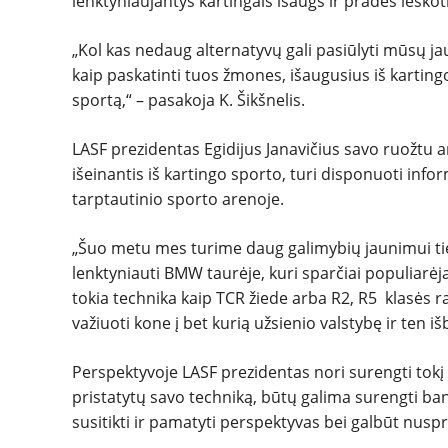
lenktyniaujantys kartingais išaugs ir pradės ieškoti
„Kol kas nedaug alternatyvų gali pasiūlyti mūsų ja
kaip paskatinti tuos žmones, išaugusius iš kartingo t
sportą,“ – pasakoja K. Šikšnelis.
LASF prezidentas Egidijus Janavičius savo ruožtu a
išeinantis iš kartingo sporto, turi disponuoti infor
tarptautinio sporto arenoje.
„Šuo metu mes turime daug galimybių jaunimui tiek
lenktyniauti BMW taurėje, kuri sparčiai populiarėja, 
tokia technika kaip TCR žiede arba R2, R5 klasės ra
važiuoti kone į bet kurią užsienio valstybę ir ten iš
Perspektyvoje LASF prezidentas nori surengti tokį
pristatytų savo techniką, būtų galima surengti ba
susitikti ir pamatyti perspektyvas bei galbūt nuspręs