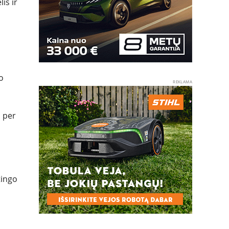
is ir
o
REKLAMA
 per
tingo