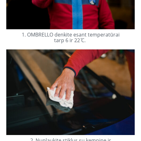
1. OMBRELLO denkite esant temperatūrai
tarp 6 ir 22 ̊C.
2. Nuplaukite stiklus su kempine ir