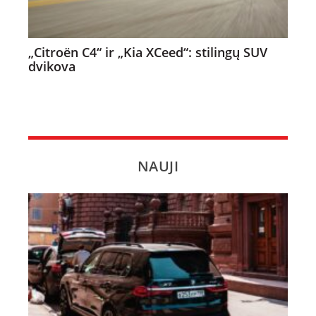
„Citroën C4“ ir „Kia XCeed“: stilingų SUV
dvikova
NAUJI