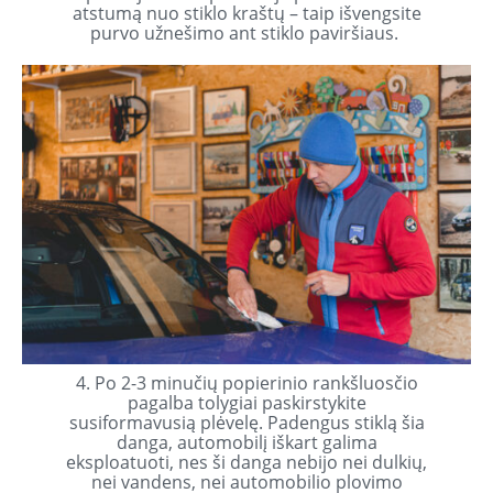
atstumą nuo stiklo kraštų – taip išvengsite
purvo užnešimo ant stiklo paviršiaus.
4. Po 2-3 minučių popierinio rankšluosčio
pagalba tolygiai paskirstykite
susiformavusią plėvelę. Padengus stiklą šia
danga, automobilį iškart galima
eksploatuoti, nes ši danga nebijo nei dulkių,
nei vandens, nei automobilio plovimo