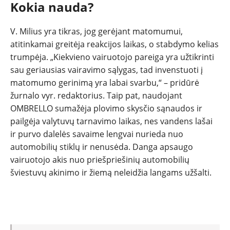
Kokia nauda?
V. Milius yra tikras, jog gerėjant matomumui,
atitinkamai greitėja reakcijos laikas, o stabdymo kelias
trumpėja. „Kiekvieno vairuotojo pareiga yra užtikrinti
sau geriausias vairavimo sąlygas, tad invenstuoti į
matomumo gerinimą yra labai svarbu,“ – pridūrė
žurnalo vyr. redaktorius. Taip pat, naudojant
OMBRELLO sumažėja plovimo skysčio sąnaudos ir
pailgėja valytuvų tarnavimo laikas, nes vandens lašai
ir purvo dalelės savaime lengvai nurieda nuo
automobilių stiklų ir nenusėda. Danga apsaugo
vairuotojo akis nuo priešpriešinių automobilių
šviestuvų akinimo ir žiemą neleidžia langams užšalti.