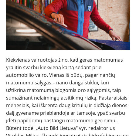
Kiekvienas vairuotojas žino, kad geras matomumas
yra itin svarbu kiekvieną kartą sėdant prie
automobilio vairo. Vienas iš būdų, pagerinančių
NAUJIENOS
matomumo sąlygas – nano danga stiklui, kuri
užtikrina matomumą blogomis oro sąlygomis, taip
TESTAI
sumažinant nelaimingų atsitikimų riziką. Pastaraisiais
mėnesiais, kai iškrenta daug kritulių ir didžiąją dienos
dalį gyvename prieblandoje ar tamsoje, ypač svarbu
NAUJI
įdėti papildomų pastangų matomumo gerinimui.
Būtent todėl „Auto Bild Lietuva“ vyr. redaktorius
NAUDOTI
Vitoldas Milius išbandė inovatyvią ir hidrofobinę nano