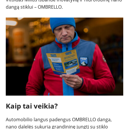
dangą stiklui – OMBRELLO.
REPORTAŽAI
SPORTAS
PATARIMAI
ĮVAIRENYBĖS
Kaip tai veikia?
Automobilio langus padengus OMBRELLO danga,
nano dalelės sukuria grandininę jungtį su stiklo