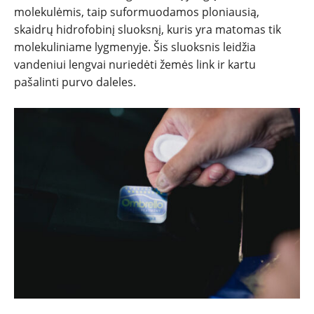
molekulėmis, taip suformuodamos ploniausią,
skaidrų hidrofobinį sluoksnį, kuris yra matomas tik
molekuliniame lygmenyje. Šis sluoksnis leidžia
vandeniui lengvai nuriedėti žemės link ir kartu
pašalinti purvo daleles.