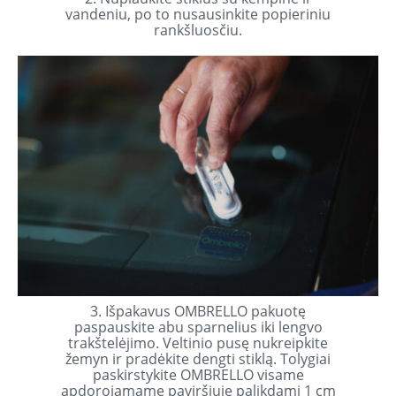
vandeniu, po to nusausinkite popieriniu
rankšluosčiu.
3. Išpakavus OMBRELLO pakuotę
paspauskite abu sparnelius iki lengvo
trakštelėjimo. Veltinio pusę nukreipkite
žemyn ir pradėkite dengti stiklą. Tolygiai
paskirstykite OMBRELLO visame
apdorojamame paviršiuje palikdami 1 cm