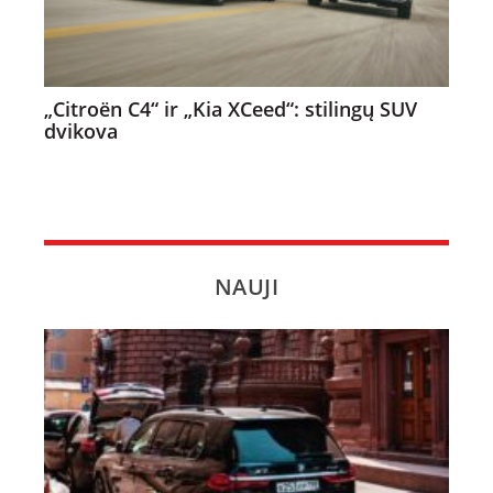
„Citroën C4“ ir „Kia XCeed“: stilingų SUV
dvikova
NAUJI