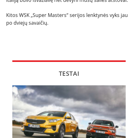
Italiją buvo išvažiavę net devyni mūsų šalies atstovai.
Kitos WSK „Super Masters“ serijos lenktynės vyks jau
po dviejų savaičių.
TESTAI