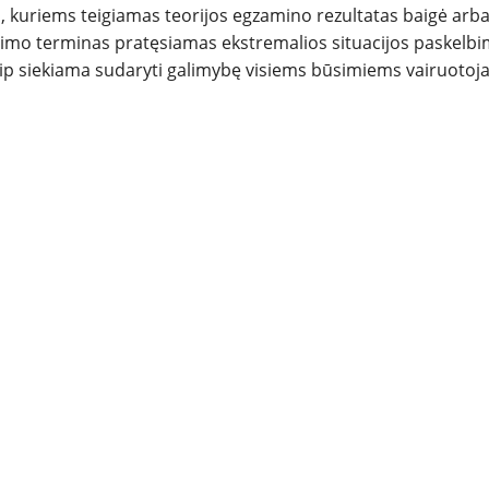
s, kuriems teigiamas teorijos egzamino rezultatas baigė arb
iojimo terminas pratęsiamas ekstremalios situacijos paskelb
Taip siekiama sudaryti galimybę visiems būsimiems vairuoto