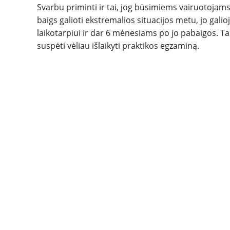
Svarbu priminti ir tai, jog būsimiems vairuotojam
baigs galioti ekstremalios situacijos metu, jo gal
laikotarpiui ir dar 6 mėnesiams po jo pabaigos. 
suspėti vėliau išlaikyti praktikos egzaminą.