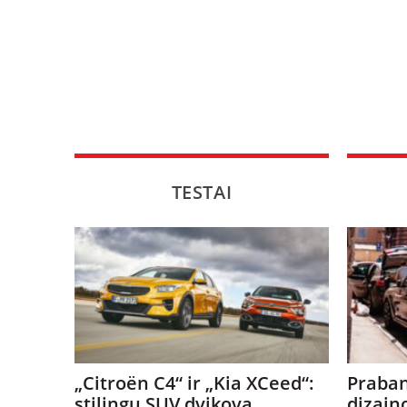
TESTAI
„Citroën C4“ ir „Kia XCeed“:
Praban
stilingų SUV dvikova
dizain