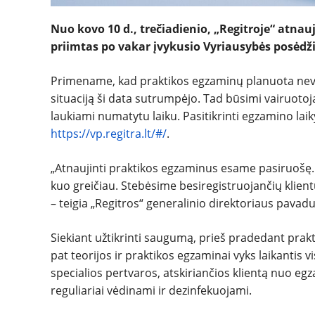
Nuo kovo 10 d., trečiadienio, „Regitroje“ atna
priimtas po vakar įvykusio Vyriausybės posėdž
Primename, kad praktikos egzaminų planuota nevykd
situaciją ši data sutrumpėjo. Tad būsimi vairuotoja
laukiami numatytu laiku. Pasitikrinti egzamino laiky
https://vp.regitra.lt/#/
.
„Atnaujinti praktikos egzaminus esame pasiruošę. Dė
kuo greičiau. Stebėsime besiregistruojančių klient
– teigia „Regitros“ generalinio direktoriaus pavad
Siekiant užtikrinti saugumą, prieš pradedant pra
pat teorijos ir praktikos egzaminai vyks laikanti
specialios pertvaros, atskiriančios klientą nuo eg
reguliariai vėdinami ir dezinfekuojami.