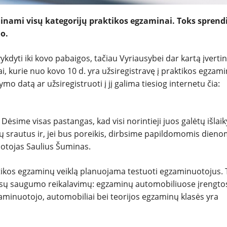
ujinami visų kategorijų praktikos egzaminai. Toks spren
io.
yti iki kovo pabaigos, tačiau Vyriausybei dar kartą įverti
i, kurie nuo kovo 10 d. yra užsiregistravę į praktikos egzami
mo datą ar užsiregistruoti į jį galima tiesiog internetu čia:
sime visas pastangas, kad visi norintieji juos galėtų išlaik
ų srautus ir, jei bus poreikis, dirbsime papildomomis dieno
uotojas Saulius Šuminas.
ktikos egzaminų veiklą planuojama testuoti egzaminuotojus. 
s visų saugumo reikalavimų: egzaminų automobiliuose įrengto
zaminuotojo, automobiliai bei teorijos egzaminų klasės yra