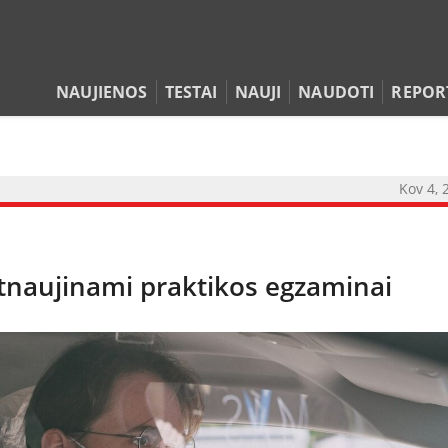
NAUJIENOS
TESTAI
NAUJI
NAUDOTI
REPOR
Kov 4, 
atnaujinami praktikos egzaminai
NAUJIENOS
TESTAI
NAUJI