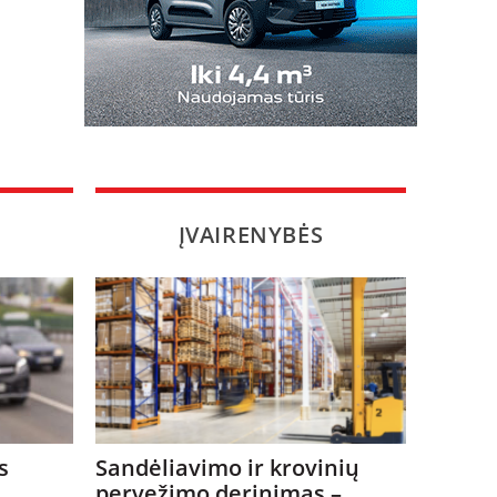
ĮVAIRENYBĖS
s
Sandėliavimo ir krovinių
pervežimo derinimas –