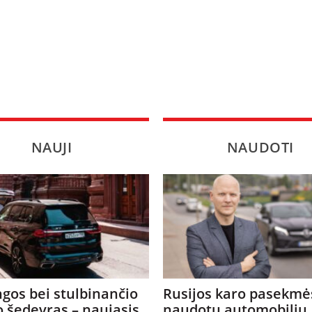
NAUJI
NAUDOTI
gos bei stulbinančio
Rusijos karo pasekmė
o šedevras – naujasis
naudotų automobilių