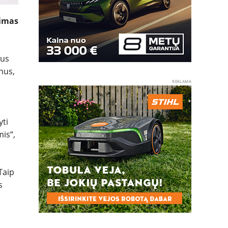
dimas
nus
nus,
REKLAMA
yti
mis“,
Taip
s