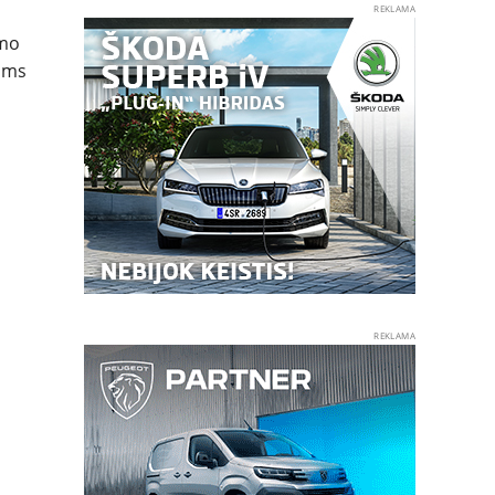
REKLAMA
a
imo
jams
REKLAMA