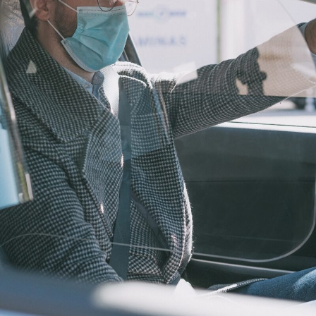
NAUDOTI
REPORTAŽAI
SPORTAS
PATARIMAI
ĮVAIRENYBĖS