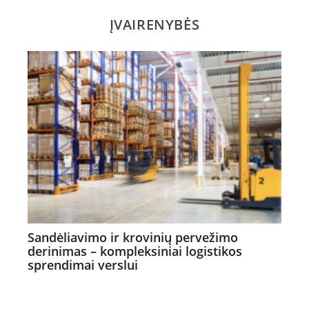
ĮVAIRENYBĖS
Sandėliavimo ir krovinių pervežimo
derinimas – kompleksiniai logistikos
sprendimai verslui