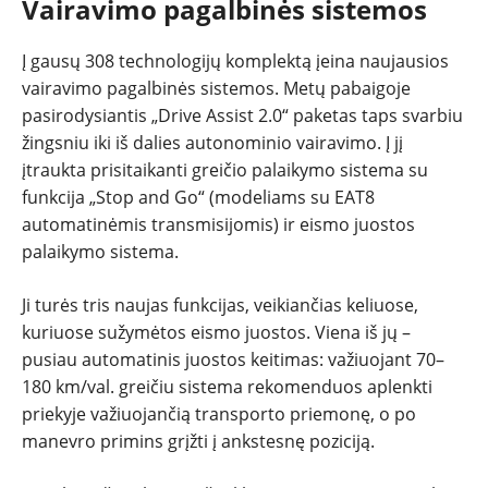
Vairavimo pagalbinės sistemos
Į gausų 308 technologijų komplektą įeina naujausios
vairavimo pagalbinės sistemos. Metų pabaigoje
pasirodysiantis „Drive Assist 2.0“ paketas taps svarbiu
žingsniu iki iš dalies autonominio vairavimo. Į jį
įtraukta prisitaikanti greičio palaikymo sistema su
funkcija „Stop and Go“ (modeliams su EAT8
automatinėmis transmisijomis) ir eismo juostos
palaikymo sistema.
Ji turės tris naujas funkcijas, veikiančias keliuose,
kuriuose sužymėtos eismo juostos. Viena iš jų –
pusiau automatinis juostos keitimas: važiuojant 70–
180 km/val. greičiu sistema rekomenduos aplenkti
priekyje važiuojančią transporto priemonę, o po
manevro primins grįžti į ankstesnę poziciją.