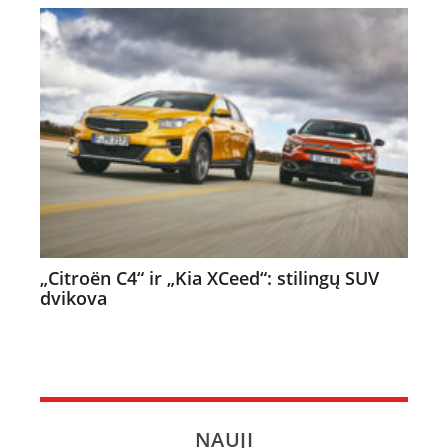
„Citroën C4“ ir „Kia XCeed“: stilingų SUV
dvikova
NAUJI