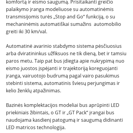
komfortą ir eismo saugumą. Prisitaikanti greičio
palaikymo įranga modeliuose su automatinėmis
transmisijomis turės „Stop and Go“ funkciją, o su
mechaninėmis automatiškai sumažins automobilio
greiti iki 30 km/val.
Automatinė avarinio stabdymo sistema pėsčiuosius
arba dviratininkus užfiksuos ne tik dieną, bet ir tamsiu
paros metu. Taip pat bus įdiegta apie nukrypimą nuo
eismo juostos įspėjanti ir trajektoriją koreguojanti
įranga, vairuotojo budrumą pagal vairo pasukimus
stebinti sistema, automatinis šviesų perjungimas ir
kelio ženklų atpažinimas.
Bazinės komplektacijos modeliai bus aprūpinti LED
priekiniais žibintais, o GT ir „GT Pack“ įrangai bus
naudojama kasdienį patogumą ir saugumą didinanti
LED matricos technologija.