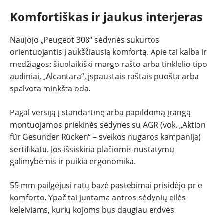
Komfortiškas ir jaukus interjeras
Naujojo „Peugeot 308“ sėdynės sukurtos
orientuojantis į aukščiausią komfortą. Apie tai kalba ir
medžiagos: šiuolaikiški margo rašto arba tinklelio tipo
audiniai, „Alcantara“, įspaustais raštais puošta arba
spalvota minkšta oda.
Pagal versiją į standartinę arba papildomą įrangą
montuojamos priekinės sėdynės su AGR (vok. „Aktion
für Gesunder Rücken“ – sveikos nugaros kampanija)
sertifikatu. Jos išsiskiria plačiomis nustatymų
galimybėmis ir puikia ergonomika.
55 mm pailgėjusi ratų bazė pastebimai prisidėjo prie
komforto. Ypač tai juntama antros sėdynių eilės
keleiviams, kurių kojoms bus daugiau erdvės.