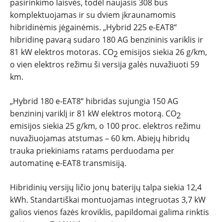
pasirinkimo laisvės, todėl naujasis 308 bus
komplektuojamas ir su dviem įkraunamomis
hibridinėmis jėgainėmis. „Hybrid 225 e-EAT8“
hibridinę pavarą sudaro 180 AG benzininis variklis ir
81 kW elektros motoras. CO
emisijos siekia 26 g/km,
2
o vien elektros režimu ši versija galės nuvažiuoti 59
km.
„Hybrid 180 e-EAT8“ hibridas sujungia 150 AG
benzininį variklį ir 81 kW elektros motorą. CO
2
emisijos siekia 25 g/km, o 100 proc. elektros režimu
nuvažiuojamas atstumas – 60 km. Abiejų hibridų
trauka priekiniams ratams perduodama per
automatinę e-EAT8 transmisiją.
Hibridinių versijų ličio jonų baterijų talpa siekia 12,4
kWh. Standartiškai montuojamas integruotas 3,7 kW
galios vienos fazės kroviklis, papildomai galima rinktis