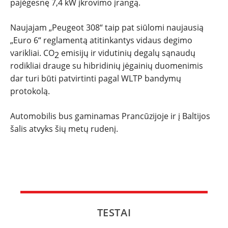
pajėgesnę 7,4 kW įkrovimo įrangą.
Naujajam „Peugeot 308“ taip pat siūlomi naujausią
„Euro 6“ reglamentą atitinkantys vidaus degimo
varikliai. CO
emisijų ir vidutinių degalų sąnaudų
2
rodikliai drauge su hibridinių jėgainių duomenimis
dar turi būti patvirtinti pagal WLTP bandymų
protokolą.
Automobilis bus gaminamas Prancūzijoje ir į Baltijos
šalis atvyks šių metų rudenį.
TESTAI