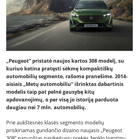
„Peugeot“ pristatė naujos kartos 308 modelį, su
kuriuo ketina pratęsti sėkmę kompaktiškų
automobilių segmente, rašoma pranešime. 2014-
aisiais „Metų automobiliu“ išrinktas dabartinis
modelis taip pat pelnė gausybę kitų
apdovanojimų, o per visą jo istoriją parduota
daugiau nei 7 mln. automobilių.
NAUJIENOS
Prie aukštesnės klasės segmento modelių
priskiriamas gundančio dizaino naujasis „Peugeot
TESTAI
308“ papuoštas pasikeitusiu prekės ženklo logotipu.