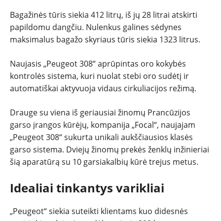
Bagažinės tūris siekia 412 litrų, iš jų 28 litrai atskirti
papildomu dangčiu. Nulenkus galines sėdynes
maksimalus bagažo skyriaus tūris siekia 1323 litrus.
Naujasis „Peugeot 308“ aprūpintas oro kokybės
kontrolės sistema, kuri nuolat stebi oro sudėtį ir
automatiškai aktyvuoja vidaus cirkuliacijos režimą.
Drauge su viena iš geriausiai žinomų Prancūzijos
garso įrangos kūrėjų, kompanija „Focal“, naujajam
„Peugeot 308“ sukurta unikali aukščiausios klasės
garso sistema. Dviejų žinomų prekės ženklų inžinieriai
šią aparatūrą su 10 garsiakalbių kūrė trejus metus.
Idealiai tinkantys varikliai
„Peugeot“ siekia suteikti klientams kuo didesnės