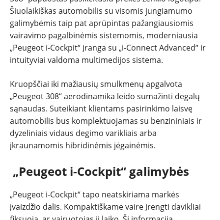
Šiuolaikiškas automobilis su visomis jungiamumo
NAUJI
galimybėmis taip pat aprūpintas pažangiausiomis
vairavimo pagalbinėmis sistemomis, moderniausia
NAUDOTI
„Peugeot i-Cockpit“ įranga su „i-Connect Advanced“ ir
intuityviai valdoma multimedijos sistema.
REPORTAŽAI
Kruopščiai iki mažiausių smulkmenų apgalvota
„Peugeot 308“ aerodinamika leido sumažinti degalų
SPORTAS
sąnaudas. Suteikiant klientams pasirinkimo laisvę
automobilis bus komplektuojamas su benzininiais ir
PATARIMAI
dyzeliniais vidaus degimo varikliais arba
įkraunamomis hibridinėmis jėgainėmis.
ĮVAIRENYBĖS
„Peugeot i-Cockpit“ galimybės
„Peugeot i-Cockpit“ tapo neatskiriama markės
įvaizdžio dalis. Kompaktiškame vaire įrengti davikliai
fiksuoja, ar vairuotojas jį laiko. Ši informacija