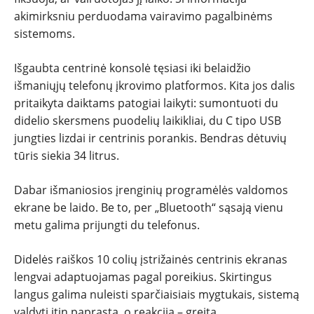
akimirksniu perduodama vairavimo pagalbinėms
sistemoms.
Išgaubta centrinė konsolė tęsiasi iki belaidžio
išmaniųjų telefonų įkrovimo platformos. Kita jos dalis
pritaikyta daiktams patogiai laikyti: sumontuoti du
didelio skersmens puodelių laikikliai, du C tipo USB
jungties lizdai ir centrinis porankis. Bendras dėtuvių
tūris siekia 34 litrus.
Dabar išmaniosios įrenginių programėlės valdomos
ekrane be laido. Be to, per „Bluetooth“ sąsają vienu
metu galima prijungti du telefonus.
Didelės raiškos 10 colių įstrižainės centrinis ekranas
lengvai adaptuojamas pagal poreikius. Skirtingus
langus galima nuleisti sparčiaisiais mygtukais, sistemą
valdyti itin paprasta, o reakcija – greita.