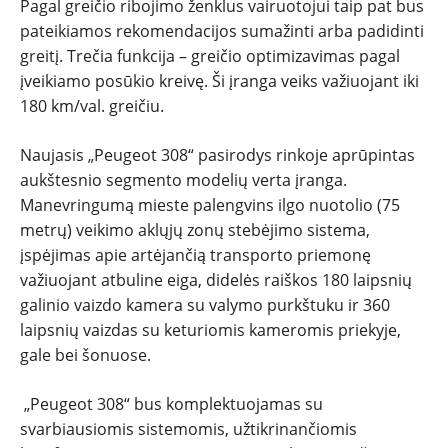
Pagal greičio ribojimo ženklus vairuotojui taip pat bus
pateikiamos rekomendacijos sumažinti arba padidinti
greitį. Trečia funkcija – greičio optimizavimas pagal
įveikiamo posūkio kreivę. Ši įranga veiks važiuojant iki
180 km/val. greičiu.
Naujasis „Peugeot 308“ pasirodys rinkoje aprūpintas
aukštesnio segmento modelių verta įranga.
Manevringumą mieste palengvins ilgo nuotolio (75
metrų) veikimo aklųjų zonų stebėjimo sistema,
įspėjimas apie artėjančią transporto priemonę
važiuojant atbuline eiga, didelės raiškos 180 laipsnių
galinio vaizdo kamera su valymo purkštuku ir 360
laipsnių vaizdas su keturiomis kameromis priekyje,
gale bei šonuose.
„Peugeot 308“ bus komplektuojamas su
svarbiausiomis sistemomis, užtikrinančiomis