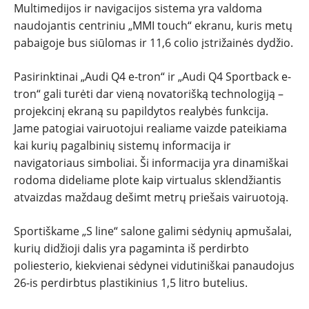
Multimedijos ir navigacijos sistema yra valdoma
naudojantis centriniu „MMI touch“ ekranu, kuris metų
pabaigoje bus siūlomas ir 11,6 colio įstrižainės dydžio.
Pasirinktinai „Audi Q4 e-tron“ ir „Audi Q4 Sportback e-
tron“ gali turėti dar vieną novatorišką technologiją –
projekcinį ekraną su papildytos realybės funkcija.
Jame patogiai vairuotojui realiame vaizde pateikiama
kai kurių pagalbinių sistemų informacija ir
navigatoriaus simboliai. Ši informacija yra dinamiškai
rodoma dideliame plote kaip virtualus sklendžiantis
atvaizdas maždaug dešimt metrų priešais vairuotoją.
Sportiškame „S line“ salone galimi sėdynių apmušalai,
kurių didžioji dalis yra pagaminta iš perdirbto
poliesterio, kiekvienai sėdynei vidutiniškai panaudojus
26-is perdirbtus plastikinius 1,5 litro butelius.