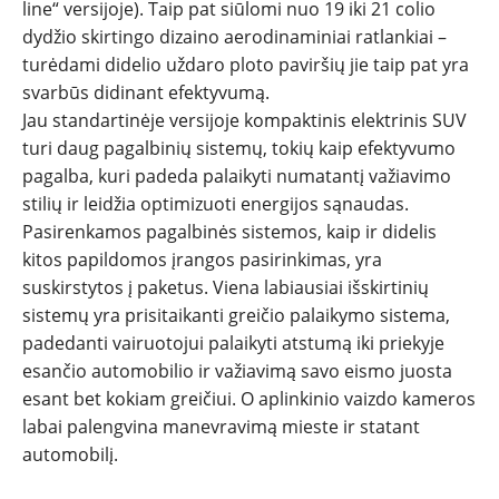
line“ versijoje). Taip pat siūlomi nuo 19 iki 21 colio
dydžio skirtingo dizaino aerodinaminiai ratlankiai –
turėdami didelio uždaro ploto paviršių jie taip pat yra
svarbūs didinant efektyvumą.
Jau standartinėje versijoje kompaktinis elektrinis SUV
turi daug pagalbinių sistemų, tokių kaip efektyvumo
pagalba, kuri padeda palaikyti numatantį važiavimo
stilių ir leidžia optimizuoti energijos sąnaudas.
Pasirenkamos pagalbinės sistemos, kaip ir didelis
kitos papildomos įrangos pasirinkimas, yra
suskirstytos į paketus. Viena labiausiai išskirtinių
sistemų yra prisitaikanti greičio palaikymo sistema,
padedanti vairuotojui palaikyti atstumą iki priekyje
esančio automobilio ir važiavimą savo eismo juosta
esant bet kokiam greičiui. O aplinkinio vaizdo kameros
labai palengvina manevravimą mieste ir statant
automobilį.