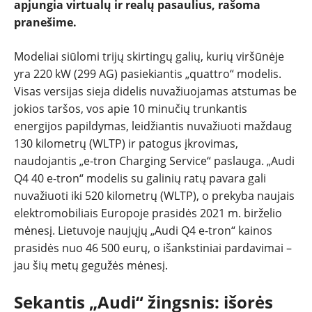
apjungia virtualų ir realų pasaulius, rašoma
NAUJI
pranešime.
NAUDOTI
Modeliai siūlomi trijų skirtingų galių, kurių viršūnėje
yra 220 kW (299 AG) pasiekiantis „quattro“ modelis.
REPORTAŽAI
Visas versijas sieja didelis nuvažiuojamas atstumas be
jokios taršos, vos apie 10 minučių trunkantis
energijos papildymas, leidžiantis nuvažiuoti maždaug
SPORTAS
130 kilometrų (WLTP) ir patogus įkrovimas,
naudojantis „e-tron Charging Service“ paslauga. „Audi
PATARIMAI
Q4 40 e-tron“ modelis su galinių ratų pavara gali
nuvažiuoti iki 520 kilometrų (WLTP), o prekyba naujais
ĮVAIRENYBĖS
elektromobiliais Europoje prasidės 2021 m. birželio
mėnesį. Lietuvoje naujųjų „Audi Q4 e-tron“ kainos
prasidės nuo 46 500 eurų, o išankstiniai pardavimai –
jau šių metų gegužės mėnesį.
Sekantis „Audi“ žingsnis: išorės