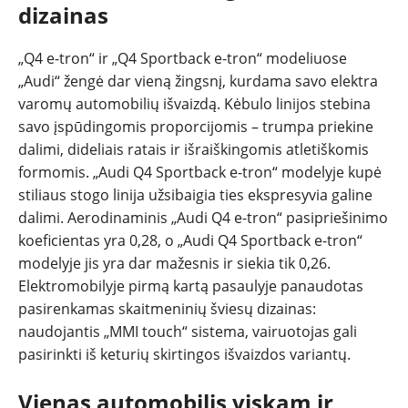
dizainas
„Q4 e-tron“ ir „Q4 Sportback e-tron“ modeliuose
„Audi“ žengė dar vieną žingsnį, kurdama savo elektra
varomų automobilių išvaizdą. Kėbulo linijos stebina
savo įspūdingomis proporcijomis – trumpa priekine
dalimi, dideliais ratais ir išraiškingomis atletiškomis
formomis. „Audi Q4 Sportback e-tron“ modelyje kupė
stiliaus stogo linija užsibaigia ties ekspresyvia galine
dalimi. Aerodinaminis „Audi Q4 e-tron“ pasipriešinimo
koeficientas yra 0,28, o „Audi Q4 Sportback e-tron“
modelyje jis yra dar mažesnis ir siekia tik 0,26.
Elektromobilyje pirmą kartą pasaulyje panaudotas
pasirenkamas skaitmeninių šviesų dizainas:
naudojantis „MMI touch“ sistema, vairuotojas gali
pasirinkti iš keturių skirtingos išvaizdos variantų.
Vienas automobilis viskam ir