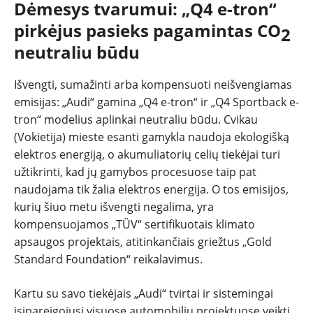
Dėmesys tvarumui: „Q4 e-tron“
pirkėjus pasieks pagamintas CO
2
neutraliu būdu
Išvengti, sumažinti arba kompensuoti neišvengiamas
emisijas: „Audi“ gamina „Q4 e-tron“ ir „Q4 Sportback e-
tron“ modelius aplinkai neutraliu būdu. Cvikau
(Vokietija) mieste esanti gamykla naudoja ekologišką
elektros energiją, o akumuliatorių celių tiekėjai turi
užtikrinti, kad jų gamybos procesuose taip pat
naudojama tik žalia elektros energija. O tos emisijos,
kurių šiuo metu išvengti negalima, yra
kompensuojamos „TÜV“ sertifikuotais klimato
apsaugos projektais, atitinkančiais griežtus „Gold
Standard Foundation“ reikalavimus.
Kartu su savo tiekėjais „Audi“ tvirtai ir sistemingai
įsipareigojusi visuose automobilių projektuose veikti