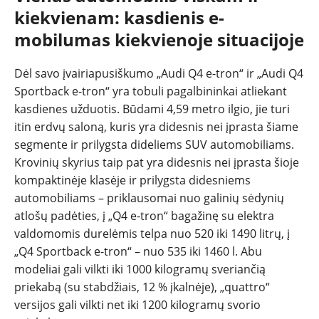
kiekvienam: kasdienis e-
mobilumas kiekvienoje situacijoje
Dėl savo įvairiapusiškumo „Audi Q4 e-tron“ ir „Audi Q4
Sportback e-tron“ yra tobuli pagalbininkai atliekant
kasdienes užduotis. Būdami 4,59 metro ilgio, jie turi
itin erdvų saloną, kuris yra didesnis nei įprasta šiame
segmente ir prilygsta dideliems SUV automobiliams.
Krovinių skyrius taip pat yra didesnis nei įprasta šioje
kompaktinėje klasėje ir prilygsta didesniems
automobiliams – priklausomai nuo galinių sėdynių
atlošų padėties, į „Q4 e-tron“ bagažinę su elektra
valdomomis durelėmis telpa nuo 520 iki 1490 litrų, į
„Q4 Sportback e-tron“ – nuo 535 iki 1460 l. Abu
modeliai gali vilkti iki 1000 kilogramų sveriančią
priekabą (su stabdžiais, 12 % įkalnėje), „quattro“
versijos gali vilkti net iki 1200 kilogramų svorio