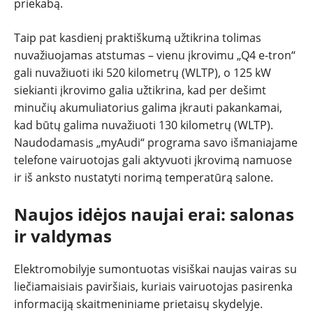
priekabą.
Taip pat kasdienį praktiškumą užtikrina tolimas
nuvažiuojamas atstumas – vienu įkrovimu „Q4 e-tron“
gali nuvažiuoti iki 520 kilometrų (WLTP), o 125 kW
siekianti įkrovimo galia užtikrina, kad per dešimt
minučių akumuliatorius galima įkrauti pakankamai,
kad būtų galima nuvažiuoti 130 kilometrų (WLTP).
Naudodamasis „myAudi“ programa savo išmaniajame
telefone vairuotojas gali aktyvuoti įkrovimą namuose
ir iš anksto nustatyti norimą temperatūrą salone.
Naujos idėjos naujai erai: salonas
ir valdymas
Elektromobilyje sumontuotas visiškai naujas vairas su
liečiamaisiais paviršiais, kuriais vairuotojas pasirenka
informaciją skaitmeniniame prietaisų skydelyje.