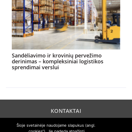
Sandėliavimo ir krovinių pervežimo
derinimas – kompleksiniai logistikos
sprendimai verslui
KONTAKTAI
REKLAMA
Šioje svetainėje naudojame slapukus (angl.
„cookies“). Jie padeda atpažinti