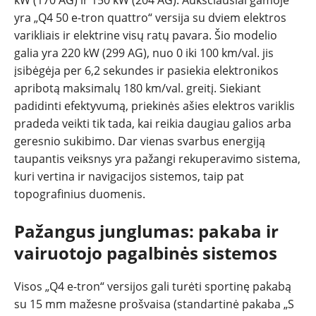
yra „Q4 50 e-tron quattro“ versija su dviem elektros
varikliais ir elektrine visų ratų pavara. Šio modelio
galia yra 220 kW (299 AG), nuo 0 iki 100 km/val. jis
įsibėgėja per 6,2 sekundes ir pasiekia elektronikos
apribotą maksimalų 180 km/val. greitį. Siekiant
padidinti efektyvumą, priekinės ašies elektros variklis
pradeda veikti tik tada, kai reikia daugiau galios arba
geresnio sukibimo. Dar vienas svarbus energiją
taupantis veiksnys yra pažangi rekuperavimo sistema,
kuri vertina ir navigacijos sistemos, taip pat
topografinius duomenis.
Pažangus junglumas: pakaba ir
vairuotojo pagalbinės sistemos
Visos „Q4 e-tron“ versijos gali turėti sportinę pakabą
su 15 mm mažesne prošvaisa (standartinė pakaba „S