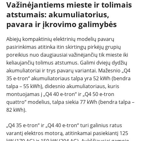
Važinėjantiems mieste ir tolimais
atstumais: akumuliatorius,
pavara ir įkrovimo galimybės
Abiejų kompaktinių elektrinių modelių pavarų
pasirinkimas atitinka itin skirtingų pirkėjų grupių
poreikius nuo daugiausiai važinėjančių tik mieste iki
keliaujančių tolimus atstumus. Galimi dviejų dydžių
akumuliatoriai ir trys pavarų variantai. Mažesnio „Q4
35 e-tron“ akumuliatoriaus talpa yra 52 kWh (bendra
talpa – 55 kWh), didesnio akumuliatoriaus, kuris
montuojamas į „Q4 40 e-tron“ ir „Q4 50 e-tron
quattro“ modelius, talpa siekia 77 kWh (bendra talpa –
82 kWh).
„Q4 35 e-tron“ ir „Q4 40 e-tron“ turi galinius ratus
varantį elektros motorą, atitinkamai pasiekiantį 125
kW (170 AG) ir 150 kW (204 AG). Aukščiausiai gamoje