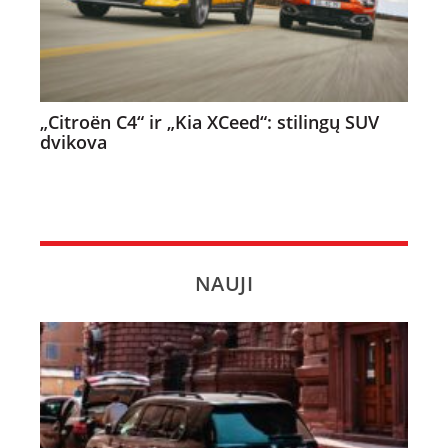
„Citroën C4“ ir „Kia XCeed“: stilingų SUV
dvikova
NAUJI