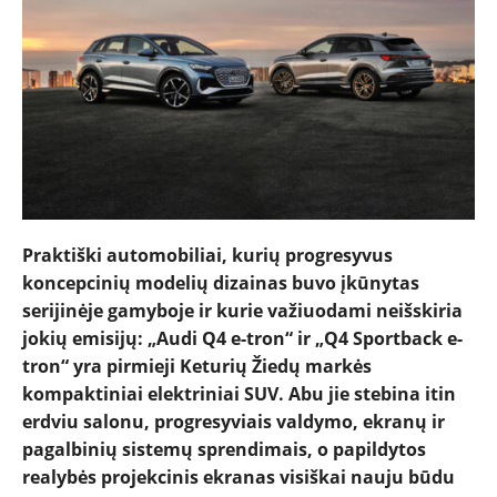
Praktiški automobiliai, kurių progresyvus
koncepcinių modelių dizainas buvo įkūnytas
serijinėje gamyboje ir kurie važiuodami neišskiria
jokių emisijų: „Audi Q4 e-tron“ ir „Q4 Sportback e-
tron“ yra pirmieji Keturių Žiedų markės
NAUJIENOS
kompaktiniai elektriniai SUV. Abu jie stebina itin
erdviu salonu, progresyviais valdymo, ekranų ir
pagalbinių sistemų sprendimais, o papildytos
TESTAI
realybės projekcinis ekranas visiškai nauju būdu