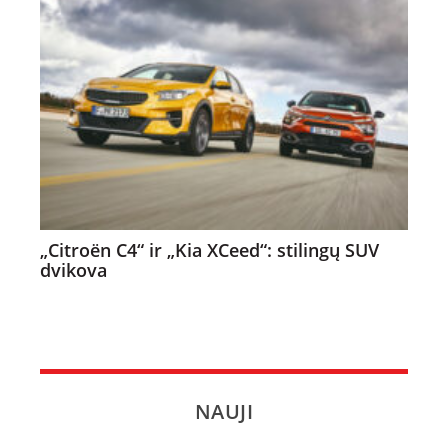
„Citroën C4“ ir „Kia XCeed“: stilingų SUV
dvikova
NAUJI