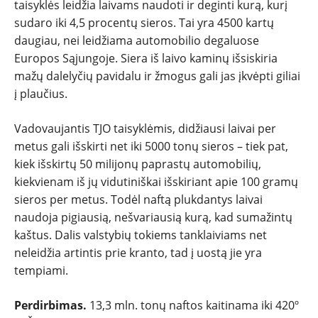
taisyklės leidžia laivams naudoti ir deginti kurą, kurį
sudaro iki 4,5 procentų sieros. Tai yra 4500 kartų
daugiau, nei leidžiama automobilio degaluose
Europos Sąjungoje. Siera iš laivo kaminų išsiskiria
mažų dalelyčių pavidalu ir žmogus gali jas įkvėpti giliai
į plaučius.
Vadovaujantis TJO taisyklėmis, didžiausi laivai per
metus gali išskirti net iki 5000 tonų sieros – tiek pat,
kiek išskirtų 50 milijonų paprastų automobilių,
kiekvienam iš jų vidutiniškai išskiriant apie 100 gramų
sieros per metus. Todėl naftą plukdantys laivai
naudoja pigiausią, nešvariausią kurą, kad sumažintų
kaštus. Dalis valstybių tokiems tanklaiviams net
neleidžia artintis prie kranto, tad į uostą jie yra
tempiami.
Perdirbimas.
13,3 mln. tonų naftos kaitinama iki 420º