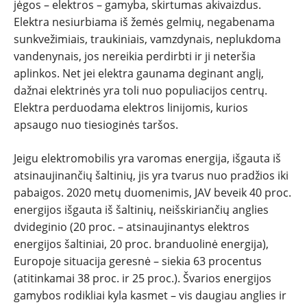
jėgos – elektros – gamyba, skirtumas akivaizdus.
Elektra nesiurbiama iš žemės gelmių, negabenama
sunkvežimiais, traukiniais, vamzdynais, neplukdoma
vandenynais, jos nereikia perdirbti ir ji neteršia
aplinkos. Net jei elektra gaunama deginant anglį,
dažnai elektrinės yra toli nuo populiacijos centrų.
Elektra perduodama elektros linijomis, kurios
apsaugo nuo tiesioginės taršos.
Jeigu elektromobilis yra varomas energija, išgauta iš
atsinaujinančių šaltinių, jis yra tvarus nuo pradžios iki
pabaigos. 2020 metų duomenimis, JAV beveik 40 proc.
energijos išgauta iš šaltinių, neišskiriančių anglies
dvideginio (20 proc. – atsinaujinantys elektros
energijos šaltiniai, 20 proc. branduolinė energija),
Europoje situacija geresnė – siekia 63 procentus
(atitinkamai 38 proc. ir 25 proc.). Švarios energijos
gamybos rodikliai kyla kasmet – vis daugiau anglies ir