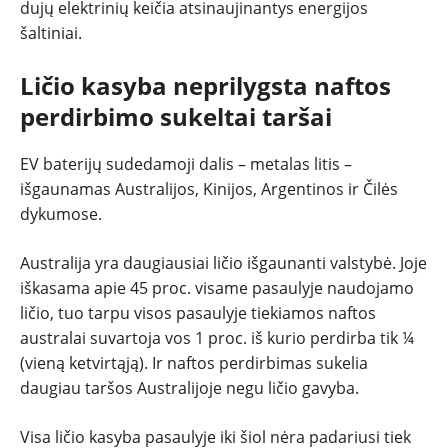
dujų elektrinių keičia atsinaujinantys energijos
šaltiniai.
Ličio kasyba neprilygsta naftos
perdirbimo sukeltai taršai
EV baterijų sudedamoji dalis – metalas litis –
išgaunamas Australijos, Kinijos, Argentinos ir Čilės
dykumose.
Australija yra daugiausiai ličio išgaunanti valstybė. Joje
iškasama apie 45 proc. visame pasaulyje naudojamo
ličio, tuo tarpu visos pasaulyje tiekiamos naftos
australai suvartoja vos 1 proc. iš kurio perdirba tik ¼
(vieną ketvirtąją). Ir naftos perdirbimas sukelia
daugiau taršos Australijoje negu ličio gavyba.
Visa ličio kasyba pasaulyje iki šiol nėra padariusi tiek