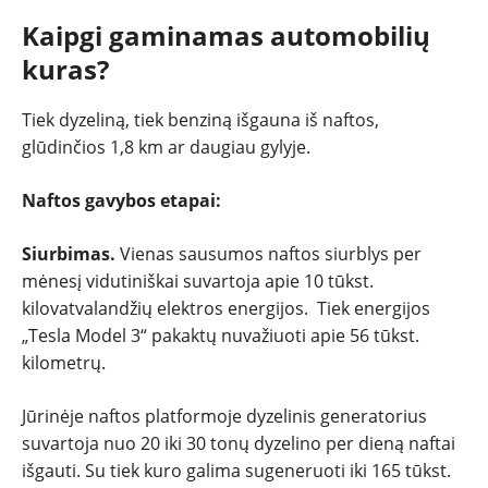
Kaipgi gaminamas automobilių
NAUDOTI
kuras?
REPORTAŽAI
Tiek dyzeliną, tiek benziną išgauna iš naftos,
glūdinčios 1,8 km ar daugiau gylyje.
SPORTAS
Naftos gavybos etapai:
PATARIMAI
Siurbimas.
Vienas sausumos naftos siurblys per
mėnesį vidutiniškai suvartoja apie 10 tūkst.
ĮVAIRENYBĖS
kilovatvalandžių elektros energijos. Tiek energijos
„Tesla Model 3“ pakaktų nuvažiuoti apie 56 tūkst.
kilometrų.
Jūrinėje naftos platformoje dyzelinis generatorius
suvartoja nuo 20 iki 30 tonų dyzelino per dieną naftai
išgauti. Su tiek kuro galima sugeneruoti iki 165 tūkst.