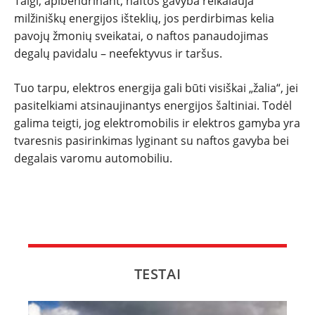
Taigi, apibendrinant, naftos gavyba reikalauja
milžiniškų energijos išteklių, jos perdirbimas kelia
pavojų žmonių sveikatai, o naftos panaudojimas
degalų pavidalu – neefektyvus ir taršus.
Tuo tarpu, elektros energija gali būti visiškai „žalia“, jei
pasitelkiami atsinaujinantys energijos šaltiniai. Todėl
galima teigti, jog elektromobilis ir elektros gamyba yra
tvaresnis pasirinkimas lyginant su naftos gavyba bei
degalais varomu automobiliu.
TESTAI