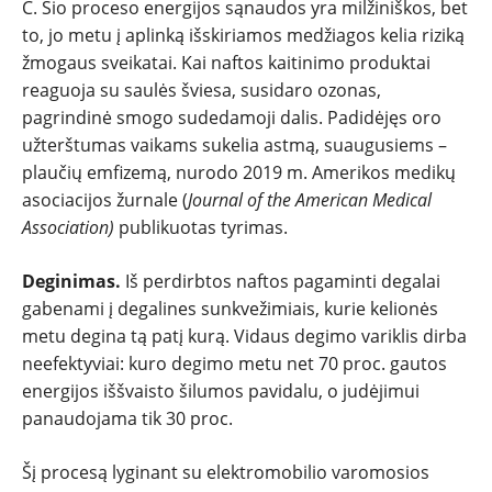
C. Šio proceso energijos sąnaudos yra milžiniškos, bet
to, jo metu į aplinką išskiriamos medžiagos kelia riziką
žmogaus sveikatai. Kai naftos kaitinimo produktai
reaguoja su saulės šviesa, susidaro ozonas,
pagrindinė smogo sudedamoji dalis. Padidėjęs oro
užterštumas vaikams sukelia astmą, suaugusiems –
plaučių emfizemą, nurodo 2019 m. Amerikos medikų
asociacijos žurnale (
Journal of the American Medical
Association)
publikuotas tyrimas.
Deginimas.
Iš perdirbtos naftos pagaminti degalai
gabenami į degalines sunkvežimiais, kurie kelionės
metu degina tą patį kurą. Vidaus degimo variklis dirba
neefektyviai: kuro degimo metu net 70 proc. gautos
energijos iššvaisto šilumos pavidalu, o judėjimui
panaudojama tik 30 proc.
Šį procesą lyginant su elektromobilio varomosios