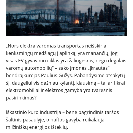
„Nors elektra varomas transportas neišskiria
kenksmingų medžiagų į aplinką, yra manančių, jog
visas EV gyvavimo ciklas yra žalingesnis, negu degalais
varomų automobilių“ – sako įmonės „Įkrautas“
bendraįkūrėjas Paulius Gūžys. Pabandysime atsakyti į
šį, daugeliui vis dažniau kylantį, klausimą – tai ar tikrai
elektromobiliai ir elektros gamyba yra tvaresnis
NAUJIENOS
pasirinkimas?
Iškastinio kuro industrija – bene pagrindinis taršos
TESTAI
šaltinis pasaulyje, o naftos gavyba reikalauja
milžiniškų energijos išteklių.
NAUJI