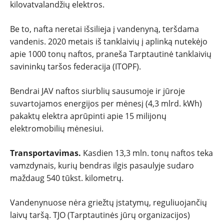
kilovatvalandžių elektros.
Be to, nafta neretai išsilieja į vandenyną, teršdama
vandenis. 2020 metais iš tanklaivių į aplinką nutekėjo
apie 1000 tonų naftos, praneša Tarptautinė tanklaivių
savininkų taršos federacija (ITOPF).
Bendrai JAV naftos siurblių sausumoje ir jūroje
suvartojamos energijos per mėnesį (4,3 mlrd. kWh)
pakaktų elektra aprūpinti apie 15 milijonų
elektromobilių mėnesiui.
Transportavimas.
Kasdien 13,3 mln. tonų naftos teka
vamzdynais, kurių bendras ilgis pasaulyje sudaro
maždaug 540 tūkst. kilometrų.
Vandenynuose nėra griežtų įstatymų, reguliuojančių
laivų taršą. TJO (Tarptautinės jūrų organizacijos)