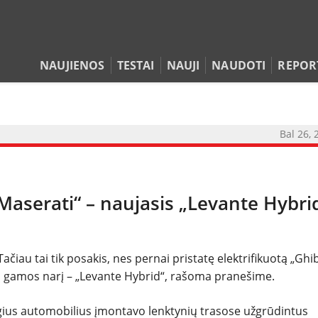
NAUJIENOS
TESTAI
NAUJI
NAUDOTI
REPOR
Bal 26, 
„Maserati“ – naujasis „Levante Hybri
NAUJIENOS
TESTAI
ačiau tai tik posakis, nes pernai pristatę elektrifikuotą „Ghib
inį gamos narį – „Levante Hybrid“, rašoma pranešime.
NAUJI
angius automobilius įmontavo lenktynių trasose užgrūdintus