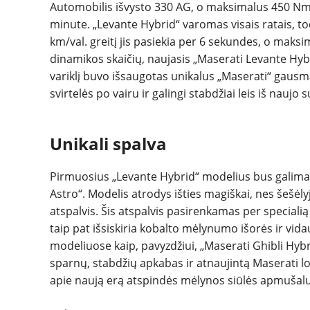
Automobilis išvysto 330 AG, o maksimalus 450 Nm
minute. „Levante Hybrid“ varomas visais ratais, t
km/val. greitį jis pasiekia per 6 sekundes, o maksi
dinamikos skaičių, naujasis „Maserati Levante Hybrid
variklį buvo išsaugotas unikalus „Maserati“ gausma
svirtelės po vairu ir galingi stabdžiai leis iš naujo 
Unikali spalva
Pirmuosius „Levante Hybrid“ modelius bus galima u
Astro“. Modelis atrodys išties magiškai, nes šešėl
atspalvis. Šis atspalvis pasirenkamas per special
taip pat išsiskiria kobalto mėlynumo išorės ir vida
modeliuose kaip, pavyzdžiui, „Maserati Ghibli Hybr
sparnų, stabdžių apkabas ir atnaujintą Maserati lo
apie naują erą atspindės mėlynos siūlės apmušal