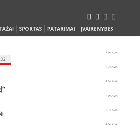
TAŽAI
SPORTAS
PATARIMAI
ĮVAIRENYBĖS
REKLAMA
2021
REKLAMA
REKLAMA
d“
REKLAMA
REKLAMA
li
REKLAMA