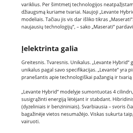
variklius. Per šimtmetį technologijos neatpažįsta
džiaugsmą kuriame tvariai. Naujoji „Levante Hybrid
modeliais. Tačiau jis vis dar išliko tikras „Maserat
naujausių technologijų“, – sako „Maserati“ parda
Įelektrinta galia
Greitesnis. Tvaresnis. Unikalus. „Levante Hybrid“ gr
unikalus pagal savo specifikacijas. „Levante“ yra 
pranešantis apie technologiškai pažangią ir tvarią 
„Levante Hybrid“ modelyje sumontuotas 4 cilindrų 2 
susigrąžinti energiją lėtėjant ir stabdant. Hibridini
(dyzeliniais ir benzininiais). Svarbiausia – svoris 
bagažinėje vietos nesumažėjo. Viskas sukurta tai
vairuoti.