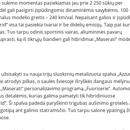
 sukimo momentas pasiekiamas jau prie 2 250 sūkių per
odėl gali pasigirti įspūdingomis dinaminėmis savybėmis. 100
malus modelio greitis – 240 km/val. Nepaisant galios ir įspū
“ visa tai pasiekia tvariai ir be didelių emisijų. Taip pat ku
s. Tuo tarpu odinis sportinis vairas, aliumininės pavarų
suprasti, ką iš tikrųjų šiandien gali hibridiniai „Maserati“ mode
žsisakyti su nauja trijų sluoksnių metalizuota spalva „Azzu
yje atrodys pilkas, o saulės šviesoje išryškės dangaus mėly
ią „Maserati“ personalizavimo programą „Fuoriserie“. Automo
us detalėmis, kurias galima pamatyti tik hibridiniuose
id“. Ši spalva padeda paryškinti trigubas aušinimo groteles 
gotipą ant galinio statramsčio. Tuo tarpu salone ypatingą ži
uose.