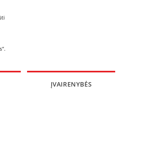
ūti
s“.
ĮVAIRENYBĖS