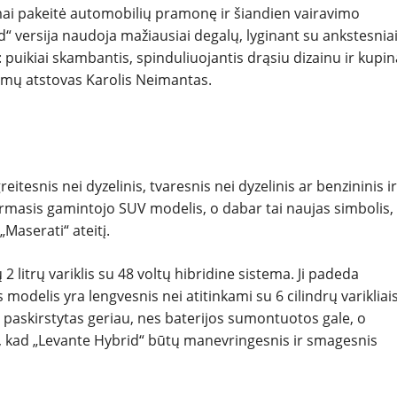
NAUDOTI
mai pakeitė automobilių pramonę ir šiandien vairavimo
“ versija naudoja mažiausiai degalų, lyginant su ankstesnia
REPORTAŽAI
i“: puikiai skambantis, spinduliuojantis drąsiu dizainu ir kupi
vimų atstovas Karolis Neimantas.
SPORTAS
PATARIMAI
eitesnis nei dyzelinis, tvaresnis nei dyzelinis ar benzininis ir
ĮVAIRENYBĖS
pirmasis gamintojo SUV modelis, o dabar tai naujas simbolis,
„Maserati“ ateitį.
litrų variklis su 48 voltų hibridine sistema. Ji padeda
s modelis yra lengvesnis nei atitinkami su 6 cilindrų varikliai
čia paskirstytas geriau, nes baterijos sumontuotos gale, o
p, kad „Levante Hybrid“ būtų manevringesnis ir smagesnis