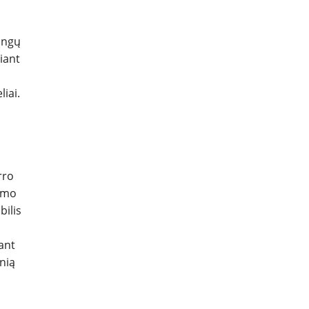
dingų
riant
liai.
rro
numo
bilis
ant
nią