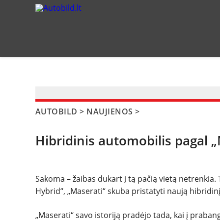
?>
AUTOBILD
>
NAUJIENOS
>
Hibridinis automobilis pagal 
Sakoma – žaibas dukart į tą pačią vietą netrenkia. T
Hybrid“, „Maserati“ skuba pristatyti naują hibrid
„Maserati“ savo istoriją pradėjo tada, kai į prab