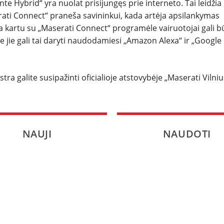
 Hybrid“ yra nuolat prisijungęs prie interneto. Tai leidžia
rati Connect“ praneša savininkui, kada artėja apsilankymas
a kartu su „Maserati Connect“ programėle vairuotojai gali b
jie gali tai daryti naudodamiesi „Amazon Alexa“ ir „Google
tra galite susipažinti oficialioje atstovybėje „Maserati Vilniu
NAUJI
NAUDOTI