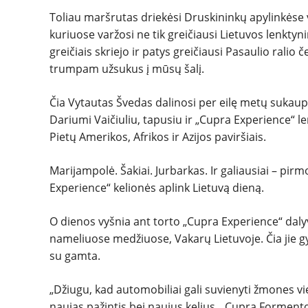
Toliau maršrutas driekėsi Druskininkų apylinkėse vi
kuriuose varžosi ne tik greičiausi Lietuvos lenktyn
greičiais skriejo ir patys greičiausi Pasaulio rali
trumpam užsukus į mūsų šalį.
Čia Vytautas Švedas dalinosi per eilę metų sukaupt
Dariumi Vaičiuliu, tapusiu ir „Cupra Experience“ le
Pietų Amerikos, Afrikos ir Azijos paviršiais.
Marijampolė. Šakiai. Jurbarkas. Ir galiausiai – pi
Experience“ kelionės aplink Lietuvą dieną.
O dienos vyšnia ant torto „Cupra Experience“ dal
nameliuose medžiuose, Vakarų Lietuvoje. Čia jie gy
su gamta.
„Džiugu, kad automobiliai gali suvienyti žmones vi
naujas pažintis bei naujus kelius. „Cupra Formentor