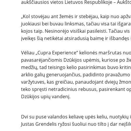
aukščiausios vietos Lietuvos Respublikoje – Aukštojo
„Kol stovėjau ant žemės ir stebėjau, kaip nuo apžva
juokiausi bei buvau linksmas, tačiau visa tai išga
kojos taip. Nesinorėjo visiškai pasileisti. Tačiau vis 
įveikęs šią netikėtai atsiradusią baimę ir išbandęs
Vėliau „Cupra Experience“ kelionės maršrutas nuo k
pavasarėjančiomis Dzūkijos upėmis, kuriose po žie
medžių, tad teisingo kelio pasirinkimas buvo kritin
arklio galių generuojančius, padidinto pravažumo 
varžytuves, kas greičiau, panaudojant dviejų žmoni
teko spręsti netradicinius rebusus, pasirenkant opt
Dzūkijos upių vandenį.
Dvi su puse valandos keliavę upės keliu, nuotykių
Justas Grendelis ryžosi šuoliui nuo tilto į dar neįš