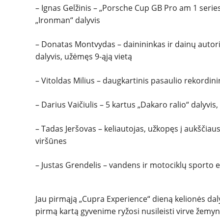
– Ignas Gelžinis – „Porsche Cup GB Pro am 1 serie
„Ironman“ dalyvis
– Donatas Montvydas – dainininkas ir dainų autori
dalyvis, užėmęs 9-ąją vietą
– Vitoldas Milius – daugkartinis pasaulio rekordin
– Darius Vaičiulis – 5 kartus „Dakaro ralio“ dalyvi
– Tadas Jeršovas – keliautojas, užkopęs į aukščiaus
viršūnes
– Justas Grendelis – vandens ir motociklų sporto e
Jau pirmąją „Cupra Experience“ dieną kelionės da
pirmą kartą gyvenime ryžosi nusileisti virve žemy