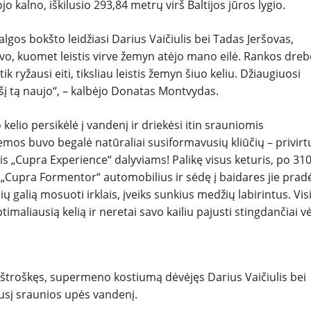
 kalno, iškilusio 293,84 metrų virš Baltijos jūros lygio.
lgos bokšto leidžiasi Darius Vaičiulis bei Tadas Jeršovas,
ravo, kuomet leistis virve žemyn atėjo mano eilė. Rankos dreb
tik ryžausi eiti, tiksliau leistis žemyn šiuo keliu. Džiaugiuosi
 šį tą naujo“, – kalbėjo Donatas Montvydas.
elio persikėlė į vandenį ir driekėsi itin srauniomis
mos buvo begalė natūraliai susiformavusių kliūčių – privirt
is „Cupra Experience“ dalyviams! Palikę visus keturis, po 31
„Cupra Formentor“ automobilius ir sėdę į baidares jie prad
ų galią mosuoti irklais, įveiks sunkius medžių labirintus. Vi
imaliausią kelią ir neretai savo kailiu pajusti stingdančiai v
 ištroškęs, supermeno kostiumą dėvėjęs Darius Vaičiulis bei
ilusį sraunios upės vandenį.