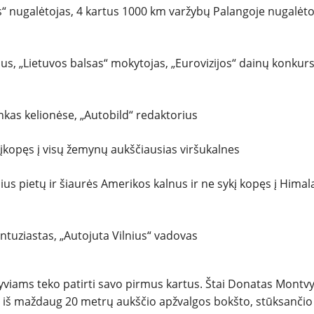
s“ nugalėtojas, 4 kartus 1000 km varžybų Palangoje nugalėtoj
us, „Lietuvos balsas“ mokytojas, „Eurovizijos“ dainų konkur
inkas kelionėse, „Autobild“ redaktorius
s, įkopęs į visų žemynų aukščiausias viršukalnes
ius pietų ir šiaurės Amerikos kalnus ir ne sykį kopęs į Himal
ntuziastas, „Autojuta Vilnius“ vadovas
lyviams teko patirti savo pirmus kartus. Štai Donatas Montv
n iš maždaug 20 metrų aukščio apžvalgos bokšto, stūksančio