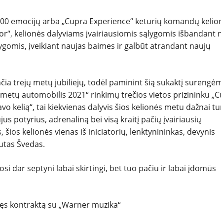
NAUJI
 5000 emocijų arba „Cupra Experience“ keturių komandų kelio
r“, kelionės dalyviams įvairiausiomis sąlygomis išbandant n
lygomis, įveikiant naujas baimes ir galbūt atrandant naujų
NAUDOTI
REPORTAŽAI
čia trejų metų jubiliejų, todėl paminint šią sukaktį surengė
io metų automobilis 2021“ rinkimų trečios vietos prizininku „
SPORTAS
o kelią“, tai kiekvienas dalyvis šios kelionės metu dažnai tu
jus potyrius, adrenaliną bei visą kraitį pačių įvairiausių
PATARIMAI
šios kelionės vienas iš iniciatorių, lenktynininkas, devynis
utas Švedas.
ĮVAIRENYBĖS
i dar septyni labai skirtingi, bet tuo pačiu ir labai įdomūs
ašęs kontraktą su „Warner muzika“