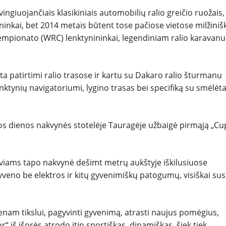
ngiuojančiais klasikiniais automobilių ralio greičio ruožais,
ininkai, bet 2014 metais būtent tose pačiose vietose milžiniš
o čempionato (WRC) lenktynininkai, legendiniam ralio karavanu
a patirtimi ralio trasose ir kartu su Dakaro ralio šturmanu
nktynių navigatoriumi, lygino trasas bei specifiką su smėlėta
rmos dienos nakvynės stotelėje Tauragėje užbaigė pirmąją „Cu
yviams tapo nakvynė dešimt metrų aukštyje iškilusiuose
veno be elektros ir kitų gyvenimiškų patogumų, visiškai susi
enam tikslui, pagyvinti gyvenimą, atrasti naujus pomėgius,
“ iš išorės atrodo itin sportiškas, dinamiškas, šiek tiek