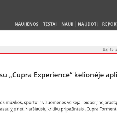
NAUJIENOS
TESTAI
NAUJI
NAUDOTI
REPOR
Bal 13, 
 su „Cupra Experience“ kelionėje apl
NAUJIENOS
os muzikos, sporto ir visuomenės veikėjai leidosi į neįprastą
asaulyje net ir aršiausių kritikų pripažintais „Cupra Forment
TESTAI