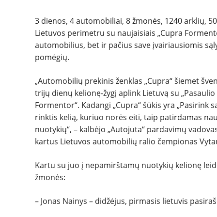
3 dienos, 4 automobiliai, 8 žmonės, 1240 arklių,
Lietuvos perimetru su naujaisiais „Cupra Formento
automobilius, bet ir pačius save įvairiausiomis są
pomėgių.
„Automobilių prekinis ženklas „Cupra“ šiemet šven
trijų dienų kelionę-žygį aplink Lietuvą su „Pasaul
Formentor“. Kadangi „Cupra“ šūkis yra „Pasirink sav
rinktis kelią, kuriuo norės eiti, taip patirdamas nau
nuotykių“, – kalbėjo „Autojuta“ pardavimų vadovas, 
kartus Lietuvos automobilių ralio čempionas Vyta
Kartu su juo į nepamirštamų nuotykių kelionę leidos
žmonės:
– Jonas Nainys – didžėjus, pirmasis lietuvis pasir