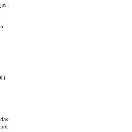
as ,
so
ajų
ydas
 ant