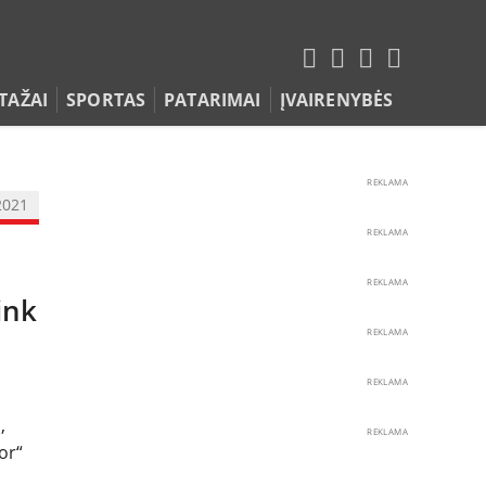
TAŽAI
SPORTAS
PATARIMAI
ĮVAIRENYBĖS
REKLAMA
2021
REKLAMA
REKLAMA
ink
REKLAMA
REKLAMA
,
REKLAMA
or“