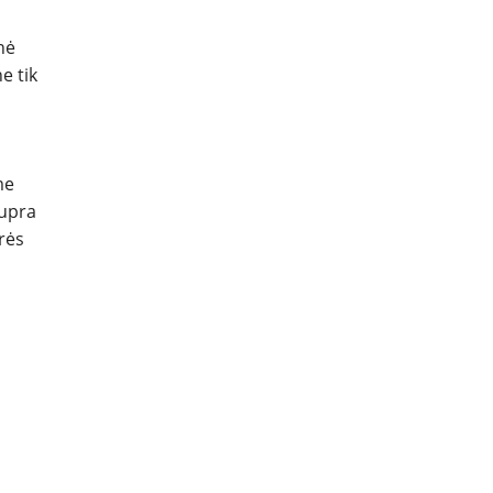
nė
e tik
me
Cupra
rės