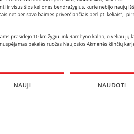
nti ir visus šios kelionės bendražygius, kurie nebijo naujų iš
rtais net per savo baimes priverčiančiais perlipti keliais“,- pi
kams prasidėjo 10 km žygiu link Rambyno kalno, o vėliau jų l
enuspėjamas bekelės ruožas Naujosios Akmenės klinčių karj
NAUJI
NAUDOTI