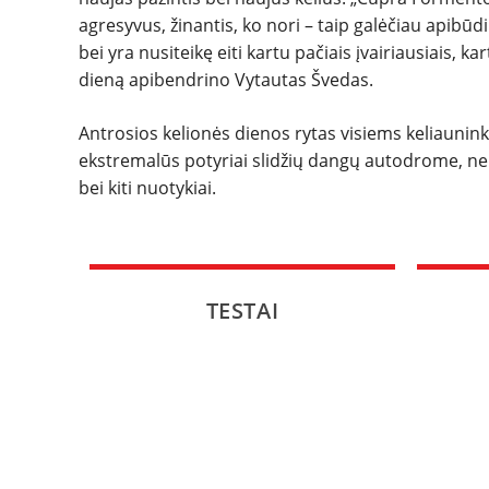
agresyvus, žinantis, ko nori – taip galėčiau apibūdi
bei yra nusiteikę eiti kartu pačiais įvairiausiais, ka
dieną apibendrino Vytautas Švedas.
Antrosios kelionės dienos rytas visiems keliaunin
ekstremalūs potyriai slidžių dangų autodrome, n
bei kiti nuotykiai.
TESTAI