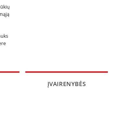
šūkių
rmąją
auks
ere
ĮVAIRENYBĖS