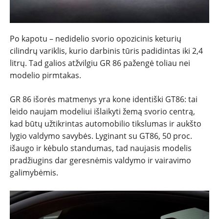
Po kapotu – nedidelio svorio opozicinis keturių
cilindrų variklis, kurio darbinis tūris padidintas iki 2,4
litrų. Tad galios atžvilgiu GR 86 pažengė toliau nei
modelio pirmtakas.
GR 86 išorės matmenys yra kone identiški GT86: tai
leido naujam modeliui išlaikyti žemą svorio centrą,
kad būtų užtikrintas automobilio tikslumas ir aukšto
lygio valdymo savybės. Lyginant su GT86, 50 proc.
išaugo ir kėbulo standumas, tad naujasis modelis
pradžiugins dar geresnėmis valdymo ir vairavimo
galimybėmis.