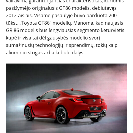
vairavimą garantuojančias charakteristikas, kuriomis
SPORTAS
pasižymėjo originalusis GT86 modelis, debiutavęs
2012-aisiais. Visame pasaulyje buvo parduota 200
PATARIMAI
tūkst. „Toyota GT86“ modelių. Manoma, kad naujasis
GR 86 modelis bus lengviausias segmento keturvietis
ĮVAIRENYBĖS
kupė ir visa tai dėl gausybės modelio svorį
sumažinusių technologijų ir sprendimų, tokių kaip
aliuminio stogas arba kėbulo dalys.