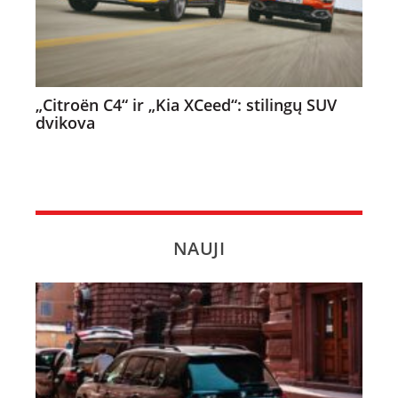
„Citroën C4“ ir „Kia XCeed“: stilingų SUV
dvikova
NAUJI