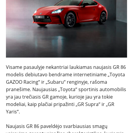
NAUJIENOS
Visame pasaulyje nekantriai laukiamas naujasis GR 86
TESTAI
modelis debiutavo bendrame internetiniame „Toyota
GAZOO Racing“ ir „Subaru“ renginyje, rašoma
NAUJI
pranešime. Naujausias „Toyota“ sportinis automobilis
yra jau trečiasis GR gamoje, kurioje jau yra tokie
NAUDOTI
modeliai, kaip plačiai pripažinti „GR Supra“ ir „GR
Yaris“.
REPORTAŽAI
Naujasis GR 86 paveldėjo svarbiausias smagų