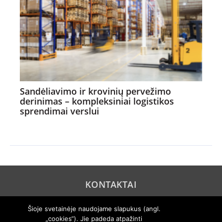
Sandėliavimo ir krovinių pervežimo
derinimas – kompleksiniai logistikos
sprendimai verslui
KONTAKTAI
REKLAMA
Šioje svetainėje naudojame slapukus (angl.
„cookies“). Jie padeda atpažinti
PRIVATUMO POLITIKA