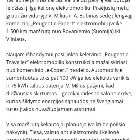
NAUDOTI
leidžiasi į ilgą kelionę elektromobiliu. Praėjusių metų
gruodžio viduryje V. Milius ir A. Bubinas sėdę į lengvąjį
REPORTAŽAI
komercinį „Peugeot e-Expert“ elektromobilį įveikė
1 500 km maršrutą nuo Rovaniemio (Suomija) iki
SPORTAS
Vilniaus.
PATARIMAI
Naujam išbandymui pasirinkto keleivinio „Peugeot e-
Traveller“ elektromobilio konstrukcija mažai skiriasi
ĮVAIRENYBĖS
nuo komercinio „e-Expert“ modelio. Automobilyje
sumontuotas toks pat 100 kW galios elektros variklis
ir 75 kWh talpos baterija. V. Milius pažymi, kad
didžiausias skirtumas – gerokai didesnė salono erdvė,
kurios šildymo energijos sąnaudos neišvengiamai
turės įtakos nuvažiuojamam atstumui.
Visą maršrutą keliautojai planuoja įveikti be poilsio
nakvynių. Tiesa, vairuojant elektromobilį kelionė
turėtų būti ne tokia varginanti, nes stoti teks gerokai