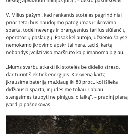
tiesiog apvažiuoti Baltijos jūrą“, – dėsto pašnekovas.
V. Milius pažymi, kad renkantis stoteles pagrindiniai
prioritetai bus naudojimo patogumas ir įkrovimo
sparta, todėl nevengs ir brangesnius tarifus siūlančių
operatorių paslaugų. Pasak keliautojo, užsienio šalyse
nemokamo įkrovimo apskritai nėra, tad šį kartą
nebandys įveikti viso maršruto kaip įmanoma pigiau.
„Mums svarbu atkakti iki stotelės be didelio streso,
dar turint šiek tiek energijos. Kiekvieną kartą
įkrausime bateriją maždaug iki 80 proc., kol išlieka
didžiausia sparta, ir judėsime toliau. Labiau
stengsimės taupyti ne pinigus, o laiką“, – pradinį planą
įvardija pašnekovas.