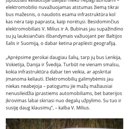
elektromobilio nuvažiuojamas atstumas žiemą tikrai
bus mažesnis, o naudotis esama infrastruktūra kol
kas nėra taip paprasta, kaip norėtųsi. Besidominčius
elektromobiliais V. Milius ir A. Bubinas jau supažindino
su jų lauksiančiais išbandymais važiuojant per Baltijos
šalis ir Suomiją, o dabar ketina praplėsti geografiją.
„Aprėpsime gerokai daugiau šalių, tarp jų bus Lenkija,
Vokietija, Danija ir Švedija. Turbūt ne vienam smalsu,
kokia infrastruktūra dabar ten veikia, ar apskritai
įmanoma keliauti. Elektromobilių galimybėmis jau
niekas neabejoja – patogumu jie mažų mažiausiai
nenusileidžia įprastiems automobiliams, bet baterijos
įkrovimas labai skiriasi nuo degalų užpylimo. Su tuo ir
susiję daug klausimų“, – kalba V. Milius.