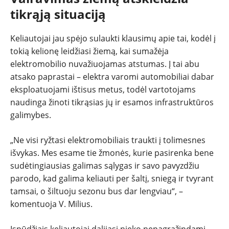
tikrąją situaciją
Keliautojai jau spėjo sulaukti klausimų apie tai, kodėl į
tokią kelionę leidžiasi žiemą, kai sumažėja
elektromobilio nuvažiuojamas atstumas. Į tai abu
atsako paprastai – elektra varomi automobiliai dabar
eksploatuojami ištisus metus, todėl vartotojams
naudinga žinoti tikrąsias jų ir esamos infrastruktūros
galimybes.
„Ne visi ryžtasi elektromobiliais traukti į tolimesnes
išvykas. Mes esame tie žmonės, kurie pasirenka bene
sudėtingiausias galimas sąlygas ir savo pavyzdžiu
parodo, kad galima keliauti per šaltį, sniegą ir tvyrant
tamsai, o šiltuoju sezonu bus dar lengviau“, –
komentuoja V. Milius.
Įspūdžiais keliautojai dalijasi nieko nepagražindami –