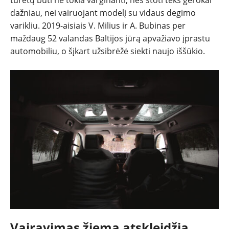
dažniau, nei vairuojant modelį su vidaus degimo
varikliu. 2019-aisiais V. Milius ir A. Bubinas per
maždaug 52 valandas Baltijos jūrą apvažiavo įprastu
automobiliu, o šįkart užsibrėžė siekti naujo iššūkio.
Vairavimas žiemą atskleidžia