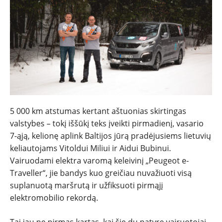
5 000 km atstumas kertant aštuonias skirtingas
valstybes – tokį iššūkį teks įveikti pirmadienį, vasario
7-ąją, kelionę aplink Baltijos jūrą pradėjusiems lietuvių
NAUJIENOS
keliautojams Vitoldui Miliui ir Aidui Bubinui.
Vairuodami elektra varomą keleivinį „Peugeot e-
TESTAI
Traveller“, jie bandys kuo greičiau nuvažiuoti visą
suplanuotą maršrutą ir užfiksuoti pirmąjį
NAUJI
elektromobilio rekordą.
Tai jau ne pirmas kartas, kai šie du patyrę vairuotojai