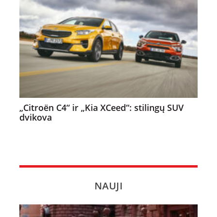
„Citroën C4“ ir „Kia XCeed“: stilingų SUV
dvikova
NAUJI