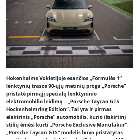
NAUJIENOS
TESTAI
NAUJI
Hokenhaime Vokietijoje esančios „Formulės 1“
lenktynių trasos 90-ųjų metinių proga „Porsche“
NAUDOTI
pristatė pirmąjį specialų lenktyninio
elektromobilio leidimą – „Porsche Taycan GTS
Hockenheimring Edition“. Tai yra ir pirmas
REPORTAŽAI
elektrinis „Porsche“ automobilis, kurio išskirtinį
stilių ėmėsi kurti „Porsche Exclusive Manufakur“.
SPORTAS
„Porsche Taycan GTS“ modelis buvo pristatytas