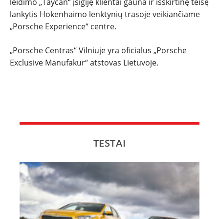
leidimo „Taycan“ įsigiję klientai gauna ir išskirtinę teisę
lankytis Hokenhaimo lenktynių trasoje veikiančiame
„Porsche Experience“ centre.
„Porsche Centras“ Vilniuje yra oficialus „Porsche
Exclusive Manufakur“ atstovas Lietuvoje.
TESTAI