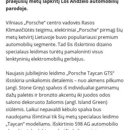
praėjusių metų lapkritį Los Andželo automobilių
PATARIMAI
parodoje.
ĮVAIRENYBĖS
Vilniaus „Porsche“ centro vadovės Rasos
Klimavičiūtės teigimu, elektriniai „Porsche“ pirmąjį šių
metų ketvirtį Lietuvoje buvo populiariausi premium
automobilių segmente. Tad šis išskirtinio dizaino
specialaus leidimas turėtų pamaloninti visus
lenktyninių elektromobilių gerbėjus.
Naujasis jubiliejinio leidimo „Porsche Taycan GTS“
išsiskiria unikaliomis detalėmis – nuo akmens pilkumo
(angl. Stone Grey) spalvos iš individualiai gaminamų
dažų paletės ir bronzito akcentų iki juodos odos
salono dekoruoto žaliomis (angl. Island Green)
siūlėmis. Laikui nepavaldi kėbulo spalva bus
naudojama išimtinai tik šių metų specialaus leidimo
„Taycan“ modeliams. Išskirtinio 598 AG automobilio