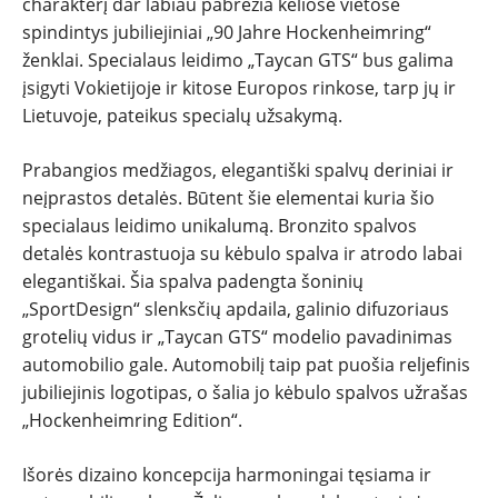
charakterį dar labiau pabrėžia keliose vietose
spindintys jubiliejiniai „90 Jahre Hockenheimring“
ženklai. Specialaus leidimo „Taycan GTS“ bus galima
įsigyti Vokietijoje ir kitose Europos rinkose, tarp jų ir
Lietuvoje, pateikus specialų užsakymą.
Prabangios medžiagos, elegantiški spalvų deriniai ir
neįprastos detalės. Būtent šie elementai kuria šio
specialaus leidimo unikalumą. Bronzito spalvos
detalės kontrastuoja su kėbulo spalva ir atrodo labai
elegantiškai. Šia spalva padengta šoninių
„SportDesign“ slenksčių apdaila, galinio difuzoriaus
grotelių vidus ir „Taycan GTS“ modelio pavadinimas
automobilio gale. Automobilį taip pat puošia reljefinis
jubiliejinis logotipas, o šalia jo kėbulo spalvos užrašas
„Hockenheimring Edition“.
Išorės dizaino koncepcija harmoningai tęsiama ir