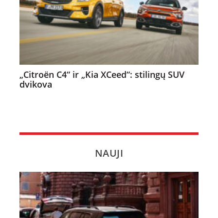
„Citroën C4“ ir „Kia XCeed“: stilingų SUV
dvikova
NAUJI