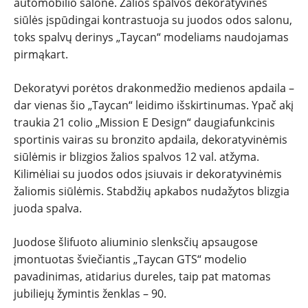
automobilio salone. Žalios spalvos dekoratyvinės
siūlės įspūdingai kontrastuoja su juodos odos salonu,
toks spalvų derinys „Taycan“ modeliams naudojamas
pirmąkart.
Dekoratyvi porėtos drakonmedžio medienos apdaila –
dar vienas šio „Taycan“ leidimo išskirtinumas. Ypač akį
traukia 21 colio „Mission E Design“ daugiafunkcinis
sportinis vairas su bronzito apdaila, dekoratyvinėmis
siūlėmis ir blizgios žalios spalvos 12 val. atžyma.
Kilimėliai su juodos odos įsiuvais ir dekoratyvinėmis
žaliomis siūlėmis. Stabdžių apkabos nudažytos blizgia
juoda spalva.
Juodose šlifuoto aliuminio slenksčių apsaugose
įmontuotas šviečiantis „Taycan GTS“ modelio
pavadinimas, atidarius dureles, taip pat matomas
jubiliejų žymintis ženklas – 90.