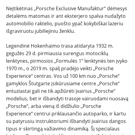
Neįtikėtinas „Porsche Exclusive Manufaktur“ dėmesys
detalėms matomas ir ant eksterjero spalva nudažyto
automobilio raktelio, puošto ypač kokybiškai lazeriu
išgraviruotu jubiliejiniu ženklu.
Legendinė Hokenhaimo trasa atidaryta 1932 m.
gegužės 29 d. pirmiausia surengus motociklų
lenktynes, pirmosios „Formulės 1“ lenktynės ten įvyko
1970 m., o 2019 m. spalį pradėjo veikti „Porsche
Experience“ centras. Vos už 100 km nuo „Porsche“
gamyklos Štutgarte įsikūrusiame centre „Porsche“
entuziastai gali ne tik apžiūrėti įvairius „Porsche“
modelius, bet ir išbandyti trasoje vairuodami nuosavą
„Porsche“, arba vieną iš didžiulio „Porsche
Experience“ centrui priklausančio autoparko, ir kartu
su patyrusiu instruktoriumi išbandyti įvairius dangos
tipus ir skirtingą važiavimo dinamiką. Šį specialaus