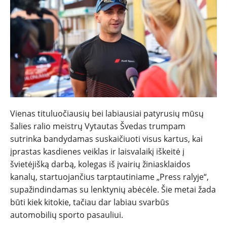
NAUJIENOS
TESTAI
Vienas tituluočiausių bei labiausiai patyrusių mūsų
šalies ralio meistrų Vytautas Švedas trumpam
NAUJI
sutrinka bandydamas suskaičiuoti visus kartus, kai
įprastas kasdienes veiklas ir laisvalaikį iškeitė į
NAUDOTI
švietėjišką darbą, kolegas iš įvairių žiniasklaidos
kanalų, startuojančius tarptautiniame „Press ralyje“,
REPORTAŽAI
supažindindamas su lenktynių abėcėle. Šie metai žada
būti kiek kitokie, tačiau dar labiau svarbūs
SPORTAS
automobilių sporto pasauliui.