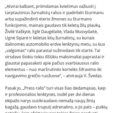
„Atvirai kalbant, priimdamas kvietimus važiuoti į
PATARIMAI
tarptautinius žurnalistų ralius ir padirbėti šturmanu
arba supažindinti eterio žmones su šturmano
ĮVAIRENYBĖS
funkcijomis, mainais gaudavo tik keletą žilų plaukų.
Živilė Vaškytė, Eglė Daugėlaitė, Vlada Musvydaitė,
Ugnė Siparė ir keletas kitų žurnalistų, su kuriais
dalinomės automobilio erdve lenktynių metu, su kuo
„valgomas“ ralis parastai sužinodavo tik starte. Tai
virsdavo šiokiu tokiu iššūkiu maksimaliai paprastai ir
glaustai papasakoti apie pačius svarbiausius ralio
elementus – nuo maršrutinės kortelės šifravimo iki
navigavimo greičio ruožuose“, – atvirauja V. Švedas.
Pasak jo, „Press ralis“ turi visas šias dedamąsias, kaip
ir profesionalios lenktynės, todėl per dvi dienas
ekipažo narys susikraudavo nemažą naujų žinių
bagažą, gaudavo truputį adrenalino, o jis pats – puikių