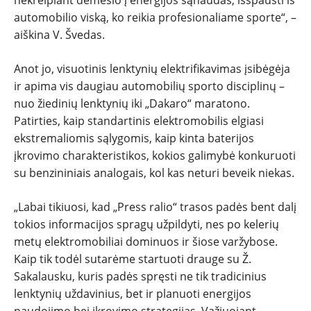
automobilio viską, ko reikia profesionaliame sporte“, –
aiškina V. Švedas.
Anot jo, visuotinis lenktynių elektrifikavimas įsibėgėja
ir apima vis daugiau automobilių sporto disciplinų –
nuo žiedinių lenktynių iki „Dakaro“ maratono.
Patirties, kaip standartinis elektromobilis elgiasi
ekstremaliomis sąlygomis, kaip kinta baterijos
įkrovimo charakteristikos, kokios galimybė konkuruoti
su benzininiais analogais, kol kas neturi beveik niekas.
„Labai tikiuosi, kad „Press ralio“ trasos padės bent dalį
tokios informacijos spragų užpildyti, nes po kelerių
metų elektromobiliai dominuos ir šiose varžybose.
Kaip tik todėl sutarėme startuoti drauge su Ž.
Sakalausku, kuris padės spręsti ne tik tradicinius
lenktynių uždavinius, bet ir planuoti energijos
naudojimo bei įkrovimo strategijas. Važiuojant