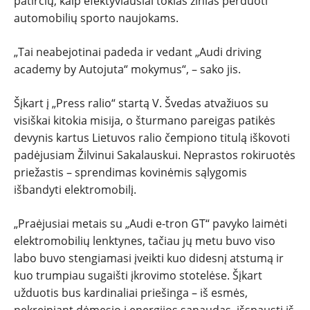
patirčių, kaip efektyviausiai tokias žinias perduoti
automobilių sporto naujokams.
„Tai neabejotinai padeda ir vedant „Audi driving
academy by Autojuta“ mokymus“, – sako jis.
Šįkart į „Press ralio“ startą V. Švedas atvažiuos su
visiškai kitokia misija, o šturmano pareigas patikės
devynis kartus Lietuvos ralio čempiono titulą iškovoti
padėjusiam Žilvinui Sakalauskui. Neprastos rokiruotės
priežastis – sprendimas kovinėmis sąlygomis
išbandyti elektromobilį.
„Praėjusiai metais su „Audi e-tron GT“ pavyko laimėti
elektromobilių lenktynes, tačiau jų metu buvo viso
labo buvo stengiamasi įveikti kuo didesnį atstumą ir
kuo trumpiau sugaišti įkrovimo stotelėse. Šįkart
užduotis bus kardinaliai priešinga – iš esmės,
nekreipiant dėmesio į energijos sąnaudas, išspausti iš