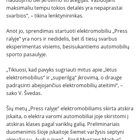
maksimaliu tempu tokios detalės yra nepaprastai
svarbios“, – tikina lenktynininkas.
Anot jo, sprendimas startuoti elektromobiliu „Press
ralyje“ yra nors ir nedidelis, bet iš tiesų svarbus
eksperimentas visiems, besisukantiems automobilių
sporto pasaulyje.
„Tikiuosi, kad pavyks sugriauti mitus apie „lėtus
elektromobilius“ ir „superilgą“ įkrovimą, o drauge
padrąsinti abejojančius elektromobilių ateitimi“, –
sako V. Švedas.
Šių metų „Press ralyje“ elektromobiliams skirta atskira
įskaita, o elektra varomi automobiliai joje skirstomi į
atskiras klases pagal variklių galią. Preliminariais
duomenimis šioje įskaitoje šiemet varžysis septyni
ekipažai su „Audi e-tron“, „Ford Mustang Mach-e“,