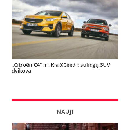
„Citroën C4“ ir „Kia XCeed“: stilingų SUV
dvikova
NAUJI