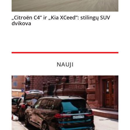
„Citroën C4“ ir „Kia XCeed“: stilingų SUV
dvikova
NAUJI