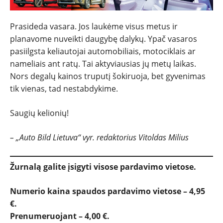
Prasideda vasara. Jos laukėme visus metus ir
planavome nuveikti daugybę dalykų. Ypač vasaros
pasiilgsta keliautojai automobiliais, motociklais ar
nameliais ant ratų. Tai aktyviausias jų metų laikas.
Nors degalų kainos truputį šokiruoja, bet gyvenimas
tik vienas, tad nestabdykime.
Saugių kelionių!
– „Auto Bild Lietuva“ vyr. redaktorius Vitoldas Milius
Žurnalą galite įsigyti visose pardavimo vietose.
Numerio kaina spaudos pardavimo vietose – 4,95
€.
Prenumeruojant – 4,00 €.