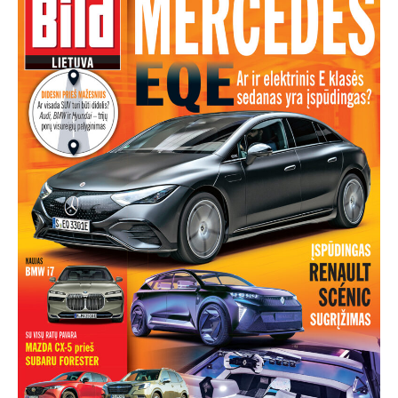
TESTAI
NAUJI
NAUDOTI
REPORTAŽAI
SPORTAS
PATARIMAI
ĮVAIRENYBĖS