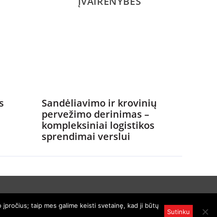
ĮVAIRENYBĖS
s
Sandėliavimo ir krovinių
pervežimo derinimas –
kompleksiniai logistikos
sprendimai verslui
įpročius; taip mes galime keisti svetainę, kad ji būtų
enciją.
Sutinku