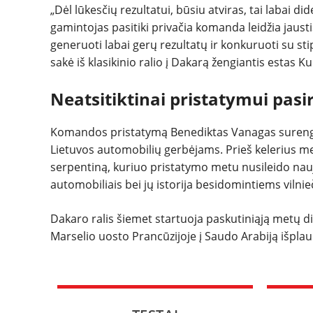
„Dėl lūkesčių rezultatui, būsiu atviras, tai labai 
gamintojas pasitiki privačia komanda leidžia jaustis
generuoti labai gerų rezultatų ir konkuruoti su stip
sakė iš klasikinio ralio į Dakarą žengiantis estas Ku
Neatsitiktinai pristatymui pasi
Komandos pristatymą Benediktas Vanagas surengė Vi
Lietuvos automobilių gerbėjams. Prieš kelerius met
serpentiną, kuriuo pristatymo metu nusileido nauja
automobiliais bei jų istorija besidomintiems vilni
Dakaro ralis šiemet startuoja paskutiniąją metų dien
Marselio uosto Prancūzijoje į Saudo Arabiją išpla