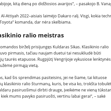
joje, kitą dieną po didžiosios avarijos“, – pasakojo B. Vana
Al-Attiyah 2022–aisiais laimėjo Dakaro ralį. Visgi, kokia tech
„Toyota“ komanda, dar nėra skelbiama.
sikinio ralio meistras
mandos birželį prisijungęs Kuldaras Sikas. Klasikinio ralio
buvo pirmasis, tačiau naujam duetui tai nesukliudė būti
ų taurės etapuose. Rugpjūtį Vengrijoje vykusiose lenktynė
 užėmė pirmąją vietą.
ras, kad šis sprendimas pasiteisins, jei ne šiame, tai kituose
 klasikinio ralio šturmanų, kuris, be visa ko, trokšta tobulėt
ldaru pasiruošimui dirbti drauge, įveikėme ne vieną tūkstan
 kiek mums pavyko pasiruošti, vertinu labai gerai“, – sakė