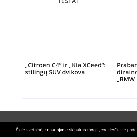
TESTAI
„Citroën C4“ ir „Kia XCeed“:
Praban
stilingų SUV dvikova
dizain
„BMW 
Šioje svetainėje naudojame slapukus (angl. „cookies“). Jie padeda
© 2005