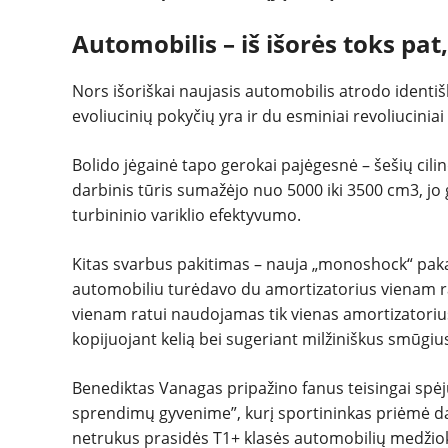
Automobilis – iš išorės toks pat
Nors išoriškai naujasis automobilis atrodo identiš
evoliucinių pokyčių yra ir du esminiai revoliucinia
Bolido jėgainė tapo gerokai pajėgesnė – šešių cilin
darbinis tūris sumažėjo nuo 5000 iki 3500 cm3, j
turbininio variklio efektyvumo.
Kitas svarbus pakitimas – nauja „monoshock“ pakab
automobiliu turėdavo du amortizatorius vienam rat
vienam ratui naudojamas tik vienas amortizatoriu
kopijuojant kelią bei sugeriant milžiniškus smūgiu
Benediktas Vanagas pripažino fanus teisingai spėju
sprendimų gyvenime”, kurį sportininkas priėmė da
netrukus prasidės T1+ klasės automobilių medžio