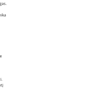
gas.
nika
se
i.
tį