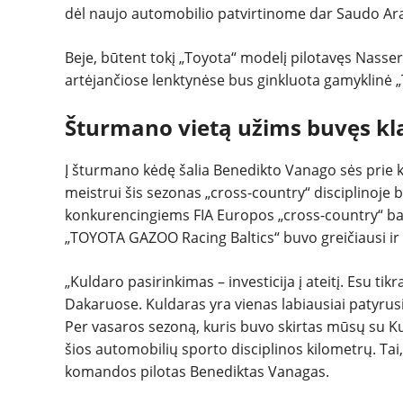
dėl naujo automobilio patvirtinome dar Saudo Arabi
Beje, būtent tokį „Toyota“ modelį pilotavęs Nasser 
artėjančiose lenktynėse bus ginkluota gamyklinė 
Šturmano vietą užims buvęs kla
Į šturmano kėdę šalia Benedikto Vanago sės prie ko
meistrui šis sezonas „cross-country“ disciplinoje 
konkurencingiems FIA Europos „cross-country“ baj
„TOYOTA GAZOO Racing Baltics“ buvo greičiausi ir
„Kuldaro pasirinkimas – investicija į ateitį. Esu tik
Dakaruose. Kuldaras yra vienas labiausiai patyrusių
Per vasaros sezoną, kuris buvo skirtas mūsų su Ku
šios automobilių sporto disciplinos kilometrų. Tai,
komandos pilotas Benediktas Vanagas.