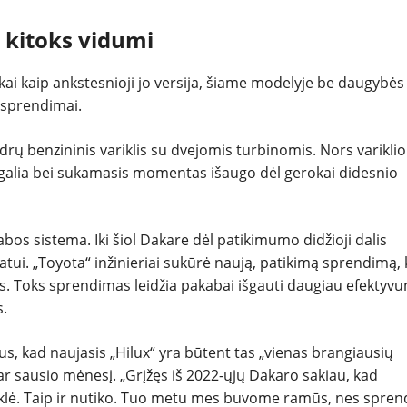
NAUDOTI
, kitoks vidumi
REPORTAŽAI
kai kaip ankstesnioji jo versija, šiame modelyje be daugybės
i sprendimai.
SPORTAS
drų benzininis variklis su dvejomis turbinomis. Nors variklio
PATARIMAI
o galia bei sukamasis momentas išaugo dėl gerokai didesnio
ĮVAIRENYBĖS
os sistema. Iki šiol Dakare dėl patikimumo didžioji dalis
ui. „Toyota“ inžinieriai sukūrė naują, patikimą sprendimą, 
s. Toks sprendimas leidžia pakabai išgauti daugiau efektyv
s.
s, kad naujasis „Hilux“ yra būtent tas „vienas brangiausių
r sausio mėnesį. „Grįžęs iš 2022-ųjų Dakaro sakiau, kad
klė. Taip ir nutiko. Tuo metu mes buvome ramūs, nes spre