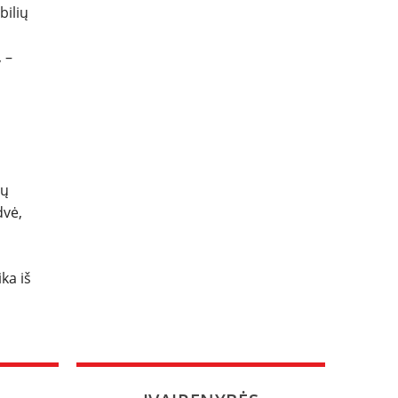
bilių
 –
ių
dvė,
ka iš