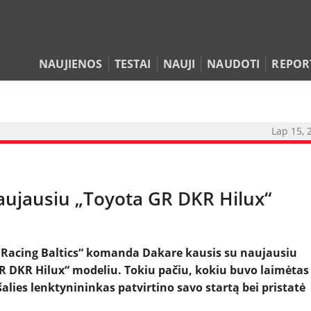
NAUJIENOS
TESTAI
NAUJI
NAUDOTI
REPOR
Lap 15, 
aujausiu „Toyota GR DKR Hilux“
NAUJIENOS
TESTAI
 Racing Baltics“ komanda Dakare kausis su naujausiu
 GR DKR Hilux“ modeliu. Tokiu pačiu, kokiu buvo laimėtas
NAUJI
lies lenktynininkas patvirtino savo startą bei pristatė