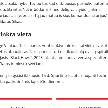
didelė atsakomybė. Tačiau tai, kad didžiausias pasaulio automo
 užtikrintai. Net ir būdami iš nedidelių valstybių, galime
riausiais lyderiais. Tą jau matau iš šios komandos istorijos”,
ldaras Sikas.
rinkta vieta
lniaus Taksi parke. Anot lenktynininko – tai vieta, svarbi
us atnaujintas Taksi parkas turi ne tik unikalų dviejų spiral
sis „Black Hawk“. 2023–aisiais jame bus atverta speciali er
ečiams ir miesto svečiams.
ą ir tęsiasi iki sausio 15 d. Sportinė ir aptarnaujanti techni
ukia paskutinėmis lapkričio dienomis.