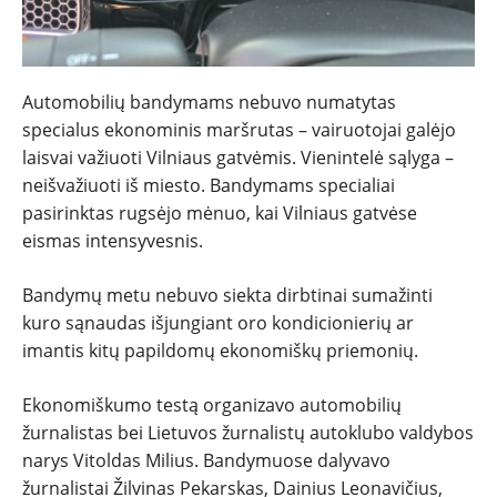
Automobilių bandymams nebuvo numatytas
specialus ekonominis maršrutas – vairuotojai galėjo
laisvai važiuoti Vilniaus gatvėmis. Vienintelė sąlyga –
neišvažiuoti iš miesto. Bandymams specialiai
pasirinktas rugsėjo mėnuo, kai Vilniaus gatvėse
eismas intensyvesnis.
Bandymų metu nebuvo siekta dirbtinai sumažinti
kuro sąnaudas išjungiant oro kondicionierių ar
imantis kitų papildomų ekonomiškų priemonių.
Ekonomiškumo testą organizavo automobilių
žurnalistas bei Lietuvos žurnalistų autoklubo valdybos
narys Vitoldas Milius. Bandymuose dalyvavo
žurnalistai Žilvinas Pekarskas, Dainius Leonavičius,