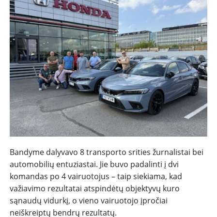
NAUJIENOS
TESTAI
NAUJI
NAUDOTI
Bandyme dalyvavo 8 transporto srities žurnalistai bei
automobilių entuziastai. Jie buvo padalinti į dvi
komandas po 4 vairuotojus – taip siekiama, kad
REPORTAŽAI
važiavimo rezultatai atspindėtų objektyvų kuro
sąnaudų vidurkį, o vieno vairuotojo įpročiai
SPORTAS
neiškreiptų bendrų rezultatų.