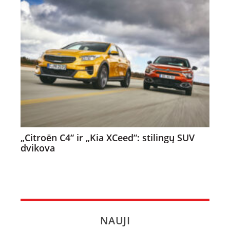
„Citroën C4“ ir „Kia XCeed“: stilingų SUV
dvikova
NAUJI