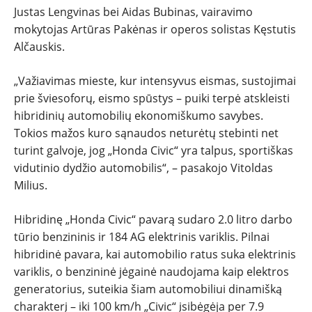
Justas Lengvinas bei Aidas Bubinas, vairavimo
mokytojas Artūras Pakėnas ir operos solistas Kęstutis
Alčauskis.
„Važiavimas mieste, kur intensyvus eismas, sustojimai
prie šviesoforų, eismo spūstys – puiki terpė atskleisti
hibridinių automobilių ekonomiškumo savybes.
Tokios mažos kuro sąnaudos neturėtų stebinti net
turint galvoje, jog „Honda Civic“ yra talpus, sportiškas
vidutinio dydžio automobilis“, – pasakojo Vitoldas
Milius.
Hibridinę „Honda Civic“ pavarą sudaro 2.0 litro darbo
tūrio benzininis ir 184 AG elektrinis variklis. Pilnai
hibridinė pavara, kai automobilio ratus suka elektrinis
variklis, o benzininė jėgainė naudojama kaip elektros
generatorius, suteikia šiam automobiliui dinamišką
charakterį – iki 100 km/h „Civic“ įsibėgėja per 7.9