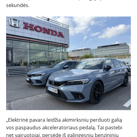
sekundės.
„Elektrinė pavara leidžia akimirksniu perduoti galią
vos paspaudus akceleratoriaus pedalą. Tai pastebi
net vairuotojai, persėdę iš galingesnių benzininių