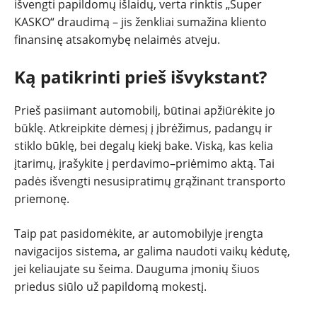
išvengti papildomų išlaidų, verta rinktis „Super
KASKO“ draudimą – jis ženkliai sumažina kliento
finansinę atsakomybę nelaimės atveju.
Ką patikrinti prieš išvykstant?
Prieš pasiimant automobilį, būtinai apžiūrėkite jo
būklę. Atkreipkite dėmesį į įbrėžimus, padangų ir
stiklo būklę, bei degalų kiekį bake. Viską, kas kelia
įtarimų, įrašykite į perdavimo–priėmimo aktą. Tai
padės išvengti nesusipratimų grąžinant transporto
priemonę.
Taip pat pasidomėkite, ar automobilyje įrengta
navigacijos sistema, ar galima naudoti vaikų kėdutę,
jei keliaujate su šeima. Dauguma įmonių šiuos
priedus siūlo už papildomą mokestį.