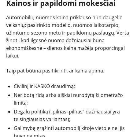
Kainos ir papildomi mokesčiai
Automobilių nuomos kaina priklauso nuo daugelio
veiksnių: pasirinkto modelio, nuomos laikotarpio,
užimtumo sezono metu ir papildomų paslaugų. Verta
žinoti, kad ilgesnė nuoma dažniausiai būna
ekonomiškesnė – dienos kaina mažėja proporcingai
laikui.
Taip pat būtina pasitikrinti, ar kaina apima:
Civilinį ir KASKO draudimą;
Neribotą ridą arba aiškiai nurodytą kilometražo
limitą;
Degalų politiką („pilnas–pilnas“ dažniausiai yra
teisingiausias variantas);
Galimybę grąžinti automobilį kitoje vietoje nei jis
buvo paimtas.