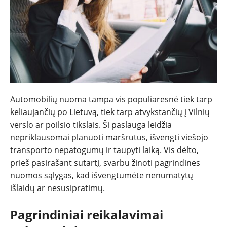
NAUJIENOS
TESTAI
Automobilių nuoma tampa vis populiaresnė tiek tarp
keliaujančių po Lietuvą, tiek tarp atvykstančių į Vilnių
NAUJI
verslo ar poilsio tikslais. Ši paslauga leidžia
nepriklausomai planuoti maršrutus, išvengti viešojo
NAUDOTI
transporto nepatogumų ir taupyti laiką. Vis dėlto,
prieš pasirašant sutartį, svarbu žinoti pagrindines
REPORTAŽAI
nuomos sąlygas, kad išvengtumėte nenumatytų
išlaidų ar nesusipratimų.
SPORTAS
Pagrindiniai reikalavimai