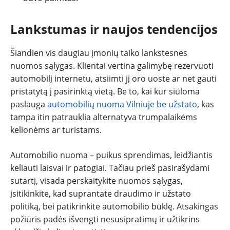
Lankstumas ir naujos tendencijos
Šiandien vis daugiau įmonių taiko lankstesnes
nuomos sąlygas. Klientai vertina galimybę rezervuoti
automobilį internetu, atsiimti jį oro uoste ar net gauti
pristatytą į pasirinktą vietą. Be to, kai kur siūloma
paslauga
automobilių nuoma Vilniuje be užstato
, kas
tampa itin patrauklia alternatyva trumpalaikėms
kelionėms ar turistams.
Automobilio nuoma – puikus sprendimas, leidžiantis
keliauti laisvai ir patogiai. Tačiau prieš pasirašydami
sutartį, visada perskaitykite nuomos sąlygas,
įsitikinkite, kad suprantate draudimo ir užstato
politiką, bei patikrinkite automobilio būklę. Atsakingas
požiūris padės išvengti nesusipratimų ir užtikrins