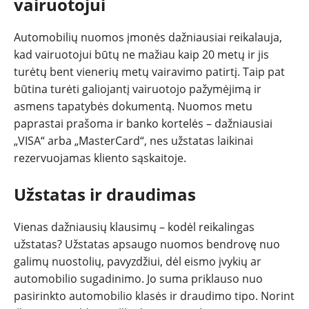
vairuotojui
PATARIMAI
Automobilių nuomos įmonės dažniausiai reikalauja,
ĮVAIRENYBĖS
kad vairuotojui būtų ne mažiau kaip 20 metų ir jis
turėtų bent vienerių metų vairavimo patirtį. Taip pat
būtina turėti galiojantį vairuotojo pažymėjimą ir
asmens tapatybės dokumentą. Nuomos metu
paprastai prašoma ir banko kortelės – dažniausiai
„VISA“ arba „MasterCard“, nes užstatas laikinai
rezervuojamas kliento sąskaitoje.
Užstatas ir draudimas
Vienas dažniausių klausimų – kodėl reikalingas
užstatas? Užstatas apsaugo nuomos bendrovę nuo
galimų nuostolių, pavyzdžiui, dėl eismo įvykių ar
automobilio sugadinimo. Jo suma priklauso nuo
pasirinkto automobilio klasės ir draudimo tipo. Norint