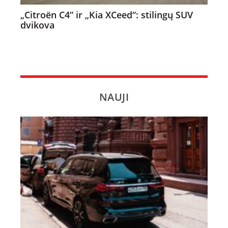
„Citroën C4“ ir „Kia XCeed“: stilingų SUV
dvikova
NAUJI