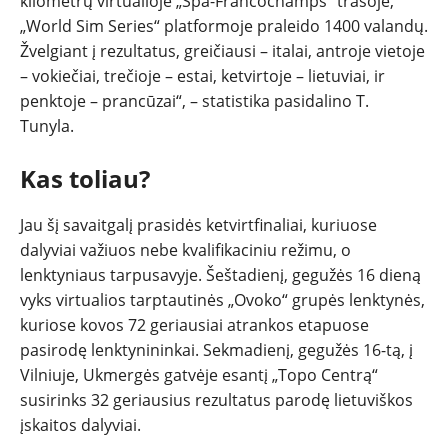
kilometrų virtualioje „Spa-Francochamps“ trasoje,
„World Sim Series“ platformoje praleido 1400 valandų.
Žvelgiant į rezultatus, greičiausi – italai, antroje vietoje
– vokiečiai, trečioje – estai, ketvirtoje – lietuviai, ir
penktoje – prancūzai“, – statistika pasidalino T.
Tunyla.
Kas toliau?
Jau šį savaitgalį prasidės ketvirtfinaliai, kuriuose
dalyviai važiuos nebe kvalifikaciniu režimu, o
lenktyniaus tarpusavyje. Šeštadienį, gegužės 16 dieną
vyks virtualios tarptautinės „Ovoko“ grupės lenktynės,
kuriose kovos 72 geriausiai atrankos etapuose
pasirodę lenktynininkai. Sekmadienį, gegužės 16-tą, į
Vilniuje, Ukmergės gatvėje esantį „Topo Centrą“
susirinks 32 geriausius rezultatus parodę lietuviškos
įskaitos dalyviai.