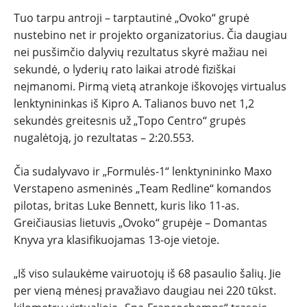
Tuo tarpu antroji – tarptautinė „Ovoko“ grupė
nustebino net ir projekto organizatorius. Čia daugiau
nei pusšimčio dalyvių rezultatus skyrė mažiau nei
sekundė, o lyderių rato laikai atrodė fiziškai
neįmanomi. Pirmą vietą atrankoje iškovojęs virtualus
lenktynininkas iš Kipro A. Talianos buvo net 1,2
sekundės greitesnis už „Topo Centro“ grupės
nugalėtoją, jo rezultatas – 2:20.553.
Čia sudalyvavo ir „Formulės-1“ lenktynininko Maxo
Verstapeno asmeninės „Team Redline“ komandos
pilotas, britas Luke Bennett, kuris liko 11-as.
Greičiausias lietuvis „Ovoko“ grupėje – Domantas
Knyva yra klasifikuojamas 13-oje vietoje.
„Iš viso sulaukėme vairuotojų iš 68 pasaulio šalių. Jie
per vieną mėnesį pravažiavo daugiau nei 220 tūkst.