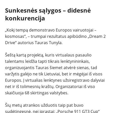
REPORTAŽAI
Sunkesnės sąlygos – didesnė
SPORTAS
konkurencija
PATARIMAI
„Kokį tempą demonstravo Europos vairuotojai –
kosmosas“, – trumpai rezultatus apibūdino „Dream 2
Drive“ autorius Tauras Tunyla.
ĮVAIRENYBĖS
Šeštą kartą projektą, kuris virtualaus pasaulio
talentams leidžia tapti tikrais lenktynininkais,
organizuojantis Tauras šiemet atvėrė sienas, tad
varžytis galėjo ne tik Lietuviai, bet ir mėgėjai iš visos
Europos. Į virtualias lenktynes užsiregistravo dalyviai
net ir iš tolimesnių kraštų. Organizatoriai iš viso
skaičiuoja 68 skirtingas valstybes.
Šių metų atrankos užduotis taip pat buvo
sudėtingesnė, nei įprastai: „Porsche 911 GT3 Cup“