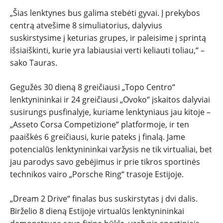
„Šias lenktynes bus galima stebėti gyvai. Į prekybos
centrą atvešime 8 simuliatorius, dalyvius
suskirstysime į keturias grupes, ir paleisime į sprintą
išsiaiškinti, kurie yra labiausiai verti keliauti toliau,“ –
sako Tauras.
Gegužės 30 dieną 8 greičiausi „Topo Centro“
lenktynininkai ir 24 greičiausi „Ovoko“ įskaitos dalyviai
susirungs pusfinalyje, kuriame lenktyniaus jau kitoje –
„Asseto Corsa Competizione“ platformoje, ir ten
paaiškės 6 greičiausi, kurie pateks į finalą. Jame
potencialūs lenktynininkai varžysis ne tik virtualiai, bet
jau parodys savo gebėjimus ir prie tikros sportinės
technikos vairo „Porsche Ring“ trasoje Estijoje.
„Dream 2 Drive“ finalas bus suskirstytas į dvi dalis.
Birželio 8 dieną Estijoje virtualūs lenktynininkai