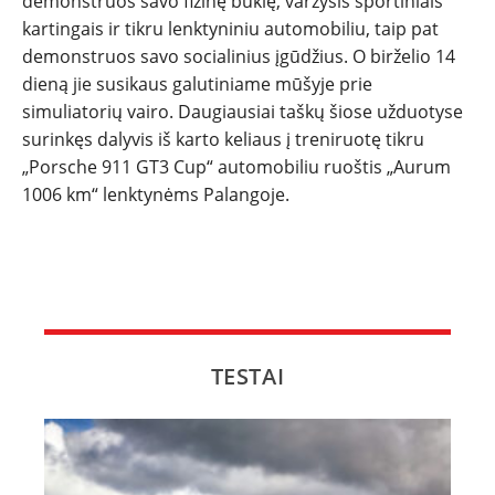
demonstruos savo fizinę būklę, varžysis sportiniais
kartingais ir tikru lenktyniniu automobiliu, taip pat
demonstruos savo socialinius įgūdžius. O birželio 14
dieną jie susikaus galutiniame mūšyje prie
simuliatorių vairo. Daugiausiai taškų šiose užduotyse
surinkęs dalyvis iš karto keliaus į treniruotę tikru
„Porsche 911 GT3 Cup“ automobiliu ruoštis „Aurum
1006 km“ lenktynėms Palangoje.
TESTAI