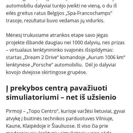
automobiliu dalyviai turėjo įveikti ne vieną, o du iš
eilės greitus ratus Belgijos „Spa-Francochamps“
trasoje, rezultatui buvo vedamas jų vidurkis.
Mėnesį trukusiame atrankos etape savo jėgas
projekte išbandė daugiau nei 1000 dalyvių, nes prizas
– virtualaus lenktynininko svajonės išsipildymas:
startas „Dream 2 Drive“ komandoje „Aurum 1006 km“
lenktynėse „Porsche“ automobiliu. Dėl jo dalyviai
kovojo dviejose skirtingose grupėse.
Į prekybos centrą pavažiuoti
simuliatoriumi – net iš užsienio
Pirmoji – „Topo Centro“, kurioje varžėsi lietuviai, gyvai
atvykę į buitinės technikos parduotuves Vilniuje,
Kaune, Klaipėdoje ir Šiauliuose. Iš viso čia prie