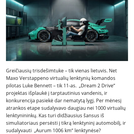
NAUJIENOS
Greičiausių trisdešimtuke – tik vienas lietuvis. Net
Maxo Verstappeno virtualių lenktynių komandos
TESTAI
pilotas Luke Bennett – tik 11-as. „Dream 2 Drive“
projektas išplaukė į tarptautinius vandenis, ir
konkurencija pasiekė dar nematytą lygį. Per mėnesį
NAUJI
atrankos etape sudalyvavo daugiau nei 1000 virtualių
lenktynininkų. Kas turi didžiausius šansus iš
NAUDOTI
simuliatoriaus persėsti į tikrą lenktyninį automobilį, ir
sudalyvauti „Aurum 1006 km“ lenktynėse?