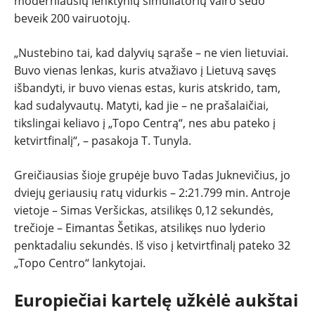
moderniausių lenktynių simuliatorių vairo sėdo
beveik 200 vairuotojų.
„Nustebino tai, kad dalyvių sąraše – ne vien lietuviai.
Buvo vienas lenkas, kuris atvažiavo į Lietuvą savęs
išbandyti, ir buvo vienas estas, kuris atskrido, tam,
kad sudalyvautų. Matyti, kad jie – ne prašalaičiai,
tikslingai keliavo į „Topo Centrą“, nes abu pateko į
ketvirtfinalį“, – pasakoja T. Tunyla.
Greičiausias šioje grupėje buvo Tadas Juknevičius, jo
dviejų geriausių ratų vidurkis – 2:21.799 min. Antroje
vietoje – Simas Veršickas, atsilikęs 0,12 sekundės,
trečioje – Eimantas Šetikas, atsilikęs nuo lyderio
penktadaliu sekundės. Iš viso į ketvirtfinalį pateko 32
„Topo Centro“ lankytojai.
Europiečiai kartelę užkėlė aukštai