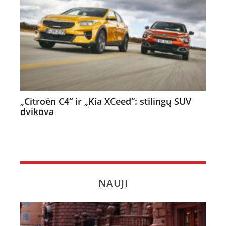
„Citroën C4“ ir „Kia XCeed“: stilingų SUV
dvikova
NAUJI