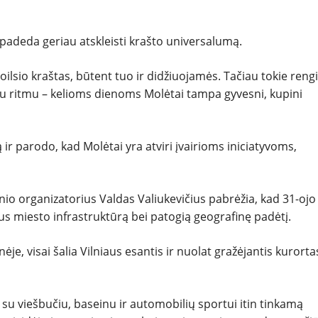
k padeda geriau atskleisti krašto universalumą.
ilsio kraštas, būtent tuo ir didžiuojamės. Tačiau tokie rengi
kitu ritmu – kelioms dienoms Molėtai tampa gyvesni, kupini
ir parodo, kad Molėtai yra atviri įvairioms iniciatyvoms,
nio organizatorius Valdas Valiukevičius pabrėžia, kad 31-ojo
inus miesto infrastruktūrą bei patogią geografinę padėtį.
ėje, visai šalia Vilniaus esantis ir nuolat gražėjantis kurorta
 su viešbučiu, baseinu ir automobilių sportui itin tinkamą