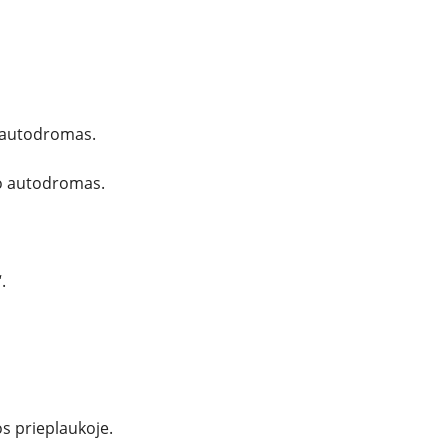
o autodromas.
ro autodromas.
.
os prieplaukoje.