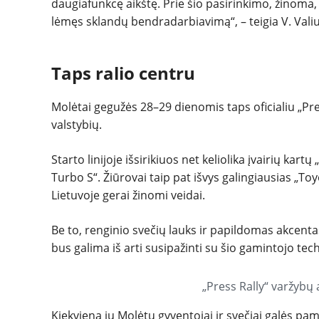
daugiafunkcę aikštę. Prie šio pasirinkimo, žinoma, 
lėmęs sklandų bendradarbiavimą“, – teigia V. Valiu
Taps ralio centru
Molėtai gegužės 28–29 dienomis taps oficialiu „Pres
valstybių.
Starto linijoje išsirikiuos net keliolika įvairių ka
Turbo S“. Žiūrovai taip pat išvys galingiausias „To
Lietuvoje gerai žinomi veidai.
Be to, renginio svečių lauks ir papildomas akcentas
bus galima iš arti susipažinti su šio gamintojo te
„Press Rally“ varžybų 
Kiekvieną jų Molėtų gyventojai ir svečiai galės pam