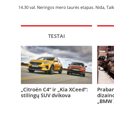
14.30 val. Neringos mero taurės etapas. Nida, Taik
TESTAI
„Citroën C4“ ir „Kia XCeed“:
Praban
stilingų SUV dvikova
dizain
„BMW 