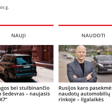
os g.
NAUJI
NAUDOTI
gos bei stulbinančio
Rusijos karo pasekmė
o šedevras – naujasis
naudotų automobilių
X7“
rinkoje – ilgalaikės