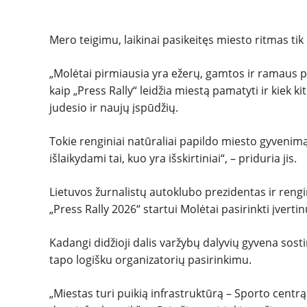
Mero teigimu, laikinai pasikeitęs miesto ritmas ti
„Molėtai pirmiausia yra ežerų, gamtos ir ramaus po
kaip „Press Rally“ leidžia miestą pamatyti ir kiek 
judesio ir naujų įspūdžių.
Tokie renginiai natūraliai papildo miesto gyvenimą 
išlaikydami tai, kuo yra išskirtiniai“, – priduria jis.
Lietuvos žurnalistų autoklubo prezidentas ir rengi
„Press Rally 2026“ startui Molėtai pasirinkti įvert
Kadangi didžioji dalis varžybų dalyvių gyvena sostin
tapo logišku organizatorių pasirinkimu.
„Miestas turi puikią infrastruktūrą – Sporto centrą