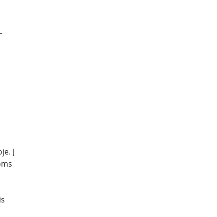
–
je. Į
noms
is