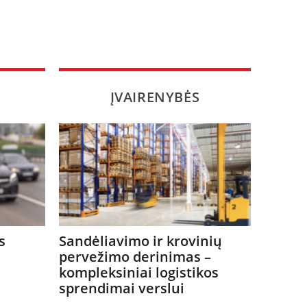
ĮVAIRENYBĖS
s
Sandėliavimo ir krovinių
pervežimo derinimas –
kompleksiniai logistikos
sprendimai verslui