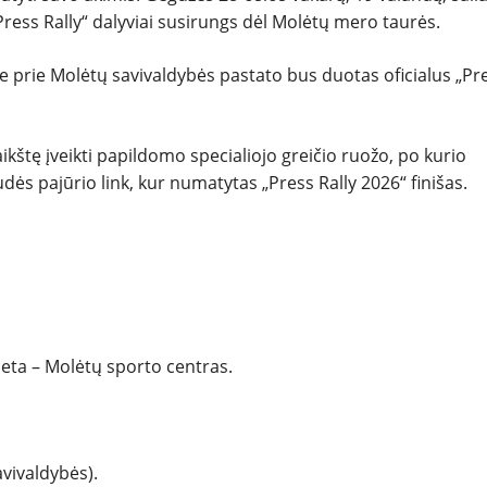
ress Rally“ dalyviai susirungs dėl Molėtų mero taurės.
ėje prie Molėtų savivaldybės pastato bus duotas oficialus „Pr
aikštę įveikti papildomo specialiojo greičio ruožo, po kurio
dės pajūrio link, kur numatytas „Press Rally 2026“ finišas.
ieta – Molėtų sporto centras.
savivaldybės).