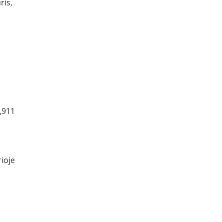
ris,
 „911
rioje
a