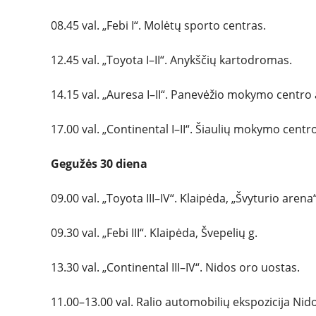
08.45 val. „Febi I“. Molėtų sporto centras.
12.45 val. „Toyota I–II“. Anykščių kartodromas.
14.15 val. „Auresa I–II“. Panevėžio mokymo centr
17.00 val. „Continental I–II“. Šiaulių mokymo cent
Gegužės 30 diena
09.00 val. „Toyota III–IV“. Klaipėda, „Švyturio arena“
09.30 val. „Febi III“. Klaipėda, Švepelių g.
13.30 val. „Continental III–IV“. Nidos oro uostas.
11.00–13.00 val. Ralio automobilių ekspozicija Nid