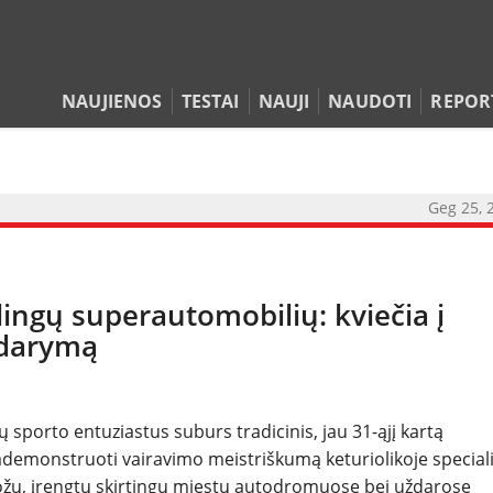
NAUJIENOS
TESTAI
NAUJI
NAUDOTI
REPOR
Geg 25, 
lingų superautomobilių: kviečia į
idarymą
sporto entuziastus suburs tradicinis, jau 31-ąjį kartą
NAUJIENOS
ademonstruoti vairavimo meistriškumą keturiolikoje special
 ruožų, įrengtų skirtingų miestų autodromuose bei uždarose