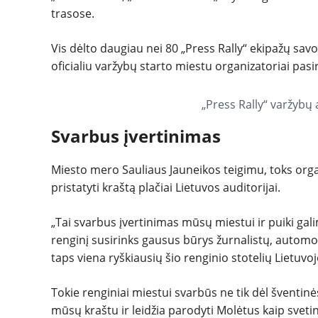
trasose.
Vis dėlto daugiau nei 80 „Press Rally“ ekipažų sav
oficialiu varžybų starto miestu organizatoriai pasi
„Press Rally“ varžybų 
Svarbus įvertinimas
Miesto mero Sauliaus Jauneikos teigimu, toks orga
pristatyti kraštą plačiai Lietuvos auditorijai.
„Tai svarbus įvertinimas mūsų miestui ir puiki gali
renginį susirinks gausus būrys žurnalistų, automo
taps viena ryškiausių šio renginio stotelių Lietuvoj
Tokie renginiai miestui svarbūs ne tik dėl šventi
mūsų kraštu ir leidžia parodyti Molėtus kaip svetin