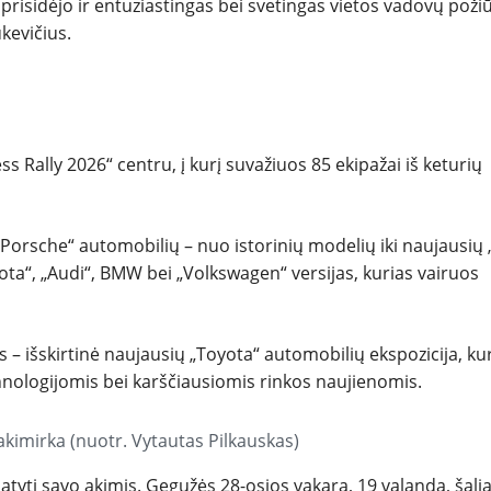
prisidėjo ir entuziastingas bei svetingas vietos vadovų požiū
kevičius.
s Rally 2026“ centru, į kurį suvažiuos 85 ekipažai iš keturių
rtų „Porsche“ automobilių – nuo istorinių modelių iki naujausių
yota“, „Audi“, BMW bei „Volkswagen“ versijas, kurias vairuos
 – išskirtinė naujausių „Toyota“ automobilių ekspozicija, ku
chnologijomis bei karščiausiomis rinkos naujienomis.
akimirka (nuotr. Vytautas Pilkauskas)
atyti savo akimis. Gegužės 28-osios vakarą, 19 valandą, šali