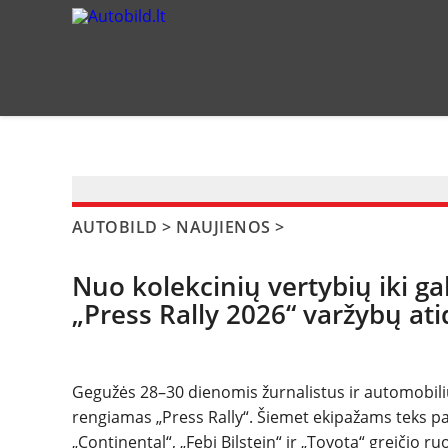
?>
AUTOBILD
>
NAUJIENOS
>
Nuo kolekcinių vertybių iki ga
„Press Rally 2026“ varžybų at
Gegužės 28–30 dienomis žurnalistus ir automobilių 
rengiamas „Press Rally“. Šiemet ekipažams teks p
„Continental“, „Febi Bilstein“ ir „Toyota“ greičio