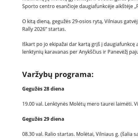
Sporto centro esančioje daugiafunkcėje aikštėje „P
O kitą dieną, gegužės 29-osios rytą, Vilniaus gatv
Rally 2026“ startas.
Iškart po jo ekipažai dar kartą grįš į daugiafunkcę 
lenktynių karavanas per Anykščius ir Panevėžį paju
Varžybų programa:
Gegužės 28 diena
19.00 val. Lenktynės Molėtų mero taurei laimėti. V
Gegužės 29 diena
08.30 val. Ralio startas. Molėtai, Vilniaus g. (šalia 