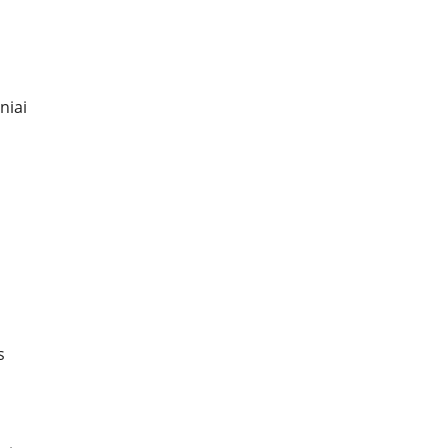
niai
s