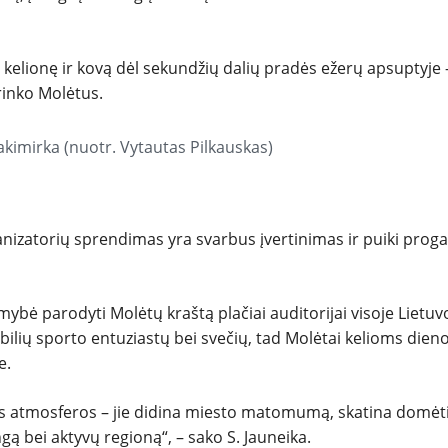
TESTAI
o kelionę ir kovą dėl sekundžių dalių pradės ežerų apsuptyje 
NAUJI
rinko Molėtus.
NAUDOTI
akimirka (nuotr. Vytautas Pilkauskas)
REPORTAŽAI
SPORTAS
nizatorių sprendimas yra svarbus įvertinimas ir puiki proga
PATARIMAI
mybė parodyti Molėtų kraštą plačiai auditorijai visoje Lietuvo
bilių sporto entuziastų bei svečių, tad Molėtai kelioms die
ĮVAIRENYBĖS
e.
nės atmosferos – jie didina miesto matomumą, skatina domėt
gą bei aktyvų regioną“, – sako S. Jauneika.