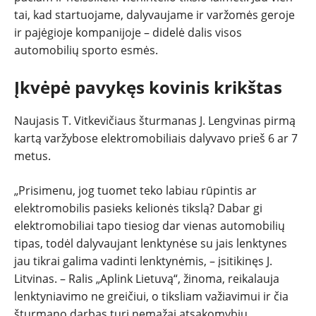
tai, kad startuojame, dalyvaujame ir varžomės geroje
ir pajėgioje kompanijoje – didelė dalis visos
automobilių sporto esmės.
Įkvėpė pavykęs kovinis krikštas
Naujasis T. Vitkevičiaus šturmanas J. Lengvinas pirmą
kartą varžybose elektromobiliais dalyvavo prieš 6 ar 7
metus.
„Prisimenu, jog tuomet teko labiau rūpintis ar
elektromobilis pasieks kelionės tikslą? Dabar gi
elektromobiliai tapo tiesiog dar vienas automobilių
tipas, todėl dalyvaujant lenktynėse su jais lenktynes
jau tikrai galima vadinti lenktynėmis, – įsitikinęs J.
Litvinas. – Ralis „Aplink Lietuvą“, žinoma, reikalauja
lenktyniavimo ne greičiui, o tiksliam važiavimui ir čia
šturmano darbas turi nemažai atsakomybių.