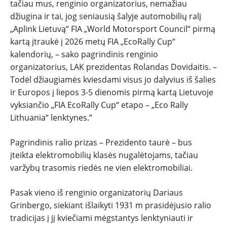
tačiau mus, renginio organizatorius, nemažiau
NAUDOTI
džiugina ir tai, jog seniausią šalyje automobilių ralį
„Aplink Lietuvą“ FIA „World Motorsport Council“ pirmą
REPORTAŽAI
kartą įtraukė į 2026 metų FIA „EcoRally Cup“
kalendorių, – sako pagrindinis renginio
organizatorius, LAK prezidentas Rolandas Dovidaitis. –
SPORTAS
Todėl džiaugiamės kviesdami visus jo dalyvius iš šalies
ir Europos į liepos 3-5 dienomis pirmą kartą Lietuvoje
PATARIMAI
vyksiančio „FIA EcoRally Cup“ etapo – „Eco Rally
Lithuania“ lenktynes.“
ĮVAIRENYBĖS
Pagrindinis ralio prizas – Prezidento taurė – bus
įteikta elektromobilių klasės nugalėtojams, tačiau
varžybų trasomis riedės ne vien elektromobiliai.
Pasak vieno iš renginio organizatorių Dariaus
Grinbergo, siekiant išlaikyti 1931 m prasidėjusio ralio
tradicijas į jį kviečiami mėgstantys lenktyniauti ir