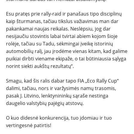
Esu pratęs prie rally-raid ir panašaus tipo disciplinų
kaip šturmanas, tačiau tikslus važiavimas man dar
pakankamai naujas reikalas. Neslėpsiu, jog dar
nesijaučiu stovintis labai tvirtai abiem kojom šioje
rolėje, tačiau su Tadu, sėkmingai įveikę istorinių
automobilių ralį, jau įrodėme vienas kitam, kad galime
puikiai dirbti viename ekipaže, o tai būtiniausia sąlyga
norint siekti aukštų rezultatų“.
Smagu, kad šis ralis dabar tapo FIA „Eco Rally Cup“
dalimi, tačiau, nors ir varžysimės namų trasomis,
pasak J. Litvino, lenktynininkų sąraše nestinga
daugelio valstybių pajėgių atstovų.
O kuo didesnė konkurencija, tuo įdomiau ir tuo
vertingesnė patirtis!