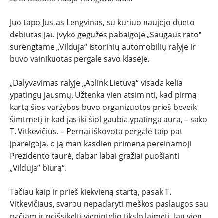
Juo tapo Justas Lengvinas, su kuriuo naujojo dueto
debiutas jau įvyko gegužės pabaigoje „Saugaus rato“
surengtame „Vilduja“ istorinių automobilių ralyje ir
buvo vainikuotas pergale savo klasėje.
„Dalyvavimas ralyje „Aplink Lietuvą“ visada kelia
ypatingų jausmų. Užtenka vien atsiminti, kad pirmą
kartą šios varžybos buvo organizuotos prieš beveik
šimtmetį ir kad jas iki šiol gaubia ypatinga aura, – sako
T. Vitkevičius. – Pernai iškovota pergalė taip pat
įpareigoja, o ją man kasdien primena pereinamoji
Prezidento taurė, dabar labai gražiai puošianti
„Vilduja” biurą“.
Tačiau kaip ir prieš kiekvieną startą, pasak T.
Vitkevičiaus, svarbu nepadaryti meškos paslaugos sau
pačiam ir neišsikelti vienintelio tikslo laimėti. Jau vien