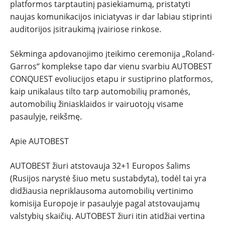
platformos tarptautinį pasiekiamumą, pristatyti
naujas komunikacijos iniciatyvas ir dar labiau stiprinti
auditorijos įsitraukimą įvairiose rinkose.
Sėkminga apdovanojimo įteikimo ceremonija „Roland-
Garros“ komplekse tapo dar vienu svarbiu AUTOBEST
CONQUEST evoliucijos etapu ir sustiprino platformos,
kaip unikalaus tilto tarp automobilių pramonės,
automobilių žiniasklaidos ir vairuotojų visame
pasaulyje, reikšmę.
Apie AUTOBEST
AUTOBEST žiuri atstovauja 32+1 Europos šalims
(Rusijos narystė šiuo metu sustabdyta), todėl tai yra
didžiausia nepriklausoma automobilių vertinimo
komisija Europoje ir pasaulyje pagal atstovaujamų
valstybių skaičių. AUTOBEST žiuri itin atidžiai vertina