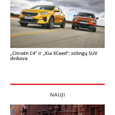
„Citroën C4“ ir „Kia XCeed“: stilingų SUV
dvikova
NAUJI