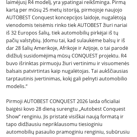
laimėjusį R4 modelį, yra ypatingai reikšminga. Pirmą
kartą per mūsų 25 metų istoriją, pirmojoje naujojo
AUTOBEST Conquest koncepcijos laidoje, nugalėtoją
vienodomis teisėmis rinko tiek AUTOBEST žiuri nariai
iš 32 Europos šalių, tiek automobilių pirkėjai iš tų
pačių valstybių. Įdomu tai, kad sulaukėme balsų ir iš
dar 28 šalių Amerikoje, Afrikoje ir Azijoje, o tai parodė
didžiulį susidomėjimą mūsų CONQUEST projektu. R4
buvo išrinktas pirmuoju žiuri vertinimu ir visuomenės
balsais patvirtintas kaip nugalėtojas. Tai aukščiausias
tarptautinis įvertinimas, kokį gali pelnyti automobilio
modelis.“
Pirmoji AUTOBEST CONQUEST 2026 laida oficialiai
baigėsi kovo 28 dieną surengtu „Autobest Conquest
Show“ renginiu. Jis pristatė visiškai naują formatą ir
tapo didžiausiu nepriklausomu tiesioginiu
automobilių pasaulio pramoginiu renginiu, subūrusiu