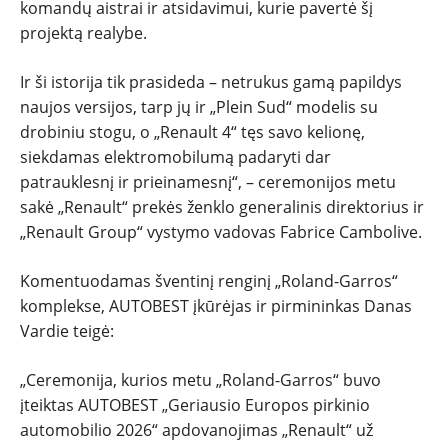
komandų aistrai ir atsidavimui, kurie pavertė šį
projektą realybe.
Ir ši istorija tik prasideda – netrukus gamą papildys
naujos versijos, tarp jų ir „Plein Sud“ modelis su
drobiniu stogu, o „Renault 4“ tęs savo kelionę,
siekdamas elektromobilumą padaryti dar
patrauklesnį ir prieinamesnį“, – ceremonijos metu
sakė „Renault“ prekės ženklo generalinis direktorius ir
„Renault Group“ vystymo vadovas Fabrice Cambolive.
Komentuodamas šventinį renginį „Roland-Garros“
komplekse, AUTOBEST įkūrėjas ir pirmininkas Danas
Vardie teigė:
„Ceremonija, kurios metu „Roland-Garros“ buvo
įteiktas AUTOBEST „Geriausio Europos pirkinio
automobilio 2026“ apdovanojimas „Renault“ už