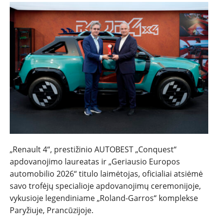
NAUJIENOS
TESTAI
„Renault 4“, prestižinio AUTOBEST „Conquest“
apdovanojimo laureatas ir „Geriausio Europos
NAUJI
automobilio 2026“ titulo laimėtojas, oficialiai atsiėmė
savo trofėjų specialioje apdovanojimų ceremonijoje,
NAUDOTI
vykusioje legendiniame „Roland-Garros“ komplekse
Paryžiuje, Prancūzijoje.