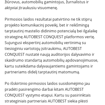
žiūrovus, automobilių gamintojus, žurnalistus ir
aktyviai įtraukusiu visuomenę.
Pirmosios laidos rezultatai patvirtino ne tik stiprų
projekto komunikacinį poveikį, bet ir reikšmingą
tarptautinį mastelio didinimo potencialą bei ilgalaikę
strateginę AUTOBEST CONQUEST platformos vertę.
Sujungusi ekspertinį automobilių vertinimą su
tiesioginiu vartotojų įsitraukimu, AUTOBEST
CONQUEST nustatė naują auditorijos dalyvavimo ir
skaidrumo standartą automobilių apdovanojimuose,
kartu suteikdama dalyvaujantiems gamintojams ir
partneriams didelį tarptautinį matomumą.
Po išskirtinio pirmosios laidos susidomėjimo jau
pradėti pasirengimo darbai kitam AUTOBEST
CONQUEST vystymo etapui. Kartu su pasirinktais
strateginiais partneriais AUTOBEST siekia plėsti