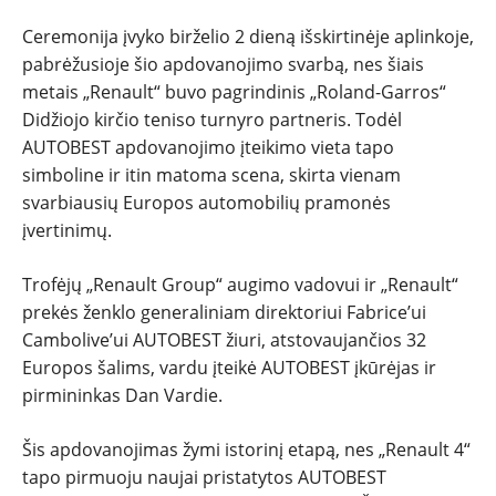
REPORTAŽAI
Ceremonija įvyko birželio 2 dieną išskirtinėje aplinkoje,
pabrėžusioje šio apdovanojimo svarbą, nes šiais
SPORTAS
metais „Renault“ buvo pagrindinis „Roland-Garros“
Didžiojo kirčio teniso turnyro partneris. Todėl
PATARIMAI
AUTOBEST apdovanojimo įteikimo vieta tapo
simboline ir itin matoma scena, skirta vienam
ĮVAIRENYBĖS
svarbiausių Europos automobilių pramonės
įvertinimų.
Trofėjų „Renault Group“ augimo vadovui ir „Renault“
prekės ženklo generaliniam direktoriui Fabrice’ui
Cambolive’ui AUTOBEST žiuri, atstovaujančios 32
Europos šalims, vardu įteikė AUTOBEST įkūrėjas ir
pirmininkas Dan Vardie.
Šis apdovanojimas žymi istorinį etapą, nes „Renault 4“
tapo pirmuoju naujai pristatytos AUTOBEST