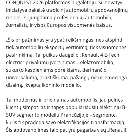
CONQUEST 2026 platformos nugalėtoju. Ši inovatyvi
iniciatyva pakeitė tradicinį automobilių apdovanojimų
modelį, sujungdama profesionalių automobilių
žurnalistų ir visos Europos visuomenės balsus.
„Šis pripažinimas yra ypač reikšmingas, nes atspindi
tiek automobilių ekspertų vertinimą, tiek visuomenės
pasirinkimą. Tai puikus daugelio „Renault 4 E-Tech
electric“ privalumų įvertinimas – elektromobilio,
sukurto kasdieniams poreikiams, derinančio
universalumą, praktiškumą, pažangų ryšį ir emocingą
dizainą, įkvėptą ikoninio modelio.
Tai modernus ir prieinamas automobilis, jau pelnęs
klientų simpatijas ir tapęs populiariausiu elektriniu B-
SUV segmento modeliu Prancūzijoje – segmente,
kuris tik pradeda savo elektrifikacijos transformaciją.
Šis apdovanojimas taip pat yra pagarba visų „Renault“