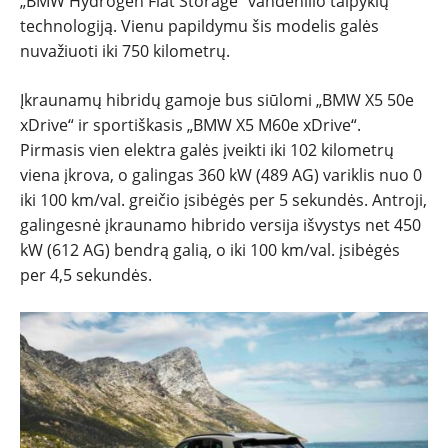
„BMW Hydrogen Flat Storage“ vandenilio talpyklų
technologiją. Vienu papildymu šis modelis galės
nuvažiuoti iki 750 kilometrų.
Įkraunamų hibridų gamoje bus siūlomi „BMW X5 50e
xDrive“ ir sportiškasis „BMW X5 M60e xDrive“.
Pirmasis vien elektra galės įveikti iki 102 kilometrų
viena įkrova, o galingas 360 kW (489 AG) variklis nuo 0
iki 100 km/val. greičio įsibėgės per 5 sekundės. Antroji,
galingesnė įkraunamo hibrido versija išvystys net 450
kW (612 AG) bendrą galią, o iki 100 km/val. įsibėgės
per 4,5 sekundės.