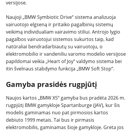
versijose.
Naujoji „BMW Symbiotic Drive“ sistema analizuoja
vairuotojo elgseną ir pritaiko pagalbinių sistemų
veikimą individualiam vairavimo stiliui. Antrojo lygio
pagalbos vairuotojui sistemos sukurtos taip, kad
natūraliai bendradarbiautų su vairuotoju, o
elektromobilio ir vandeniliu varomo modelio versijose
papildomai veikia „Heart of Joy“ valdymo sistema bei
itin švelnaus stabdymo funkcija „BMW Soft Stop“.
Gamyba prasidės rugpjūtį
Naujos kartos „BMW X5“ gamyba bus pradėta 2026 m.
rugpjūtį BMW gamykloje Spartanburge (JAV), kur šis
modelis gaminamas nuo pat pirmosios kartos
debiuto 1999 metais. Tai bus ir pirmasis
elektromobilis, gaminamas šioje gamykloje. Greta jos