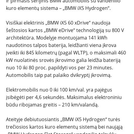
ir pirmasis serijinis BMW automobilis su vandenilio
kuro elementų sistema – „BMW iX5 Hydrogen“.
Visiškai elektrinis „BMW iX5 60 xDrive“ naudoja
šeštosios kartos „BMW eDrive“ technologiją su 800 V
architektūra. Modelyje montuojama 141 kWh
naudotinos talpos baterija, leidžianti viena įkrova
įveikti iki 845 kilometrų (pagal WLTP), o maksimali 460
kW nuolatinės srovės įkrovimo galia leidžia bateriją
nuo 10 iki 80 proc. papildyti vos per 23 minutes.
Automobilis taip pat palaiko dvikryptį įkrovimą.
Elektromobilis nuo 0 iki 100 km/val. yra pajėgus
įsibėgėti per 4,6 sekundės. Maksimalus elektroniniu
būdu ribojamas greitis – 210 km/valandą.
Ateityje debiutuosiantis „BMW iX5 Hydrogen“ turės
trečiosios kartos kuro elementų sistemą bei naująją