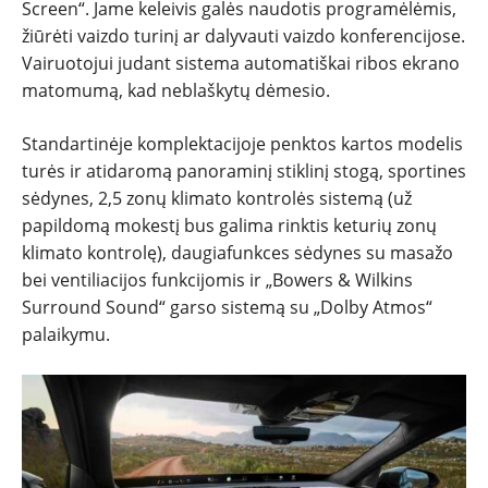
Screen“. Jame keleivis galės naudotis programėlėmis,
žiūrėti vaizdo turinį ar dalyvauti vaizdo konferencijose.
Vairuotojui judant sistema automatiškai ribos ekrano
matomumą, kad neblaškytų dėmesio.
Standartinėje komplektacijoje penktos kartos modelis
turės ir atidaromą panoraminį stiklinį stogą, sportines
sėdynes, 2,5 zonų klimato kontrolės sistemą (už
papildomą mokestį bus galima rinktis keturių zonų
klimato kontrolę), daugiafunkces sėdynes su masažo
bei ventiliacijos funkcijomis ir „Bowers & Wilkins
Surround Sound“ garso sistemą su „Dolby Atmos“
palaikymu.