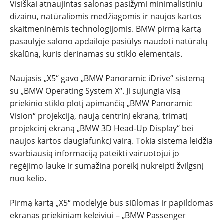
Visiškai atnaujintas salonas pasižymi minimalistiniu
dizainu, natūraliomis medžiagomis ir naujos kartos
skaitmeninėmis technologijomis. BMW pirmą kartą
pasaulyje salono apdailoje pasiūlys naudoti natūralų
skalūną, kuris derinamas su stiklo elementais.
Naujasis „X5“ gavo „BMW Panoramic iDrive“ sistemą
su „BMW Operating System X“. Ji sujungia visą
priekinio stiklo plotį apimančią „BMW Panoramic
Vision“ projekciją, naują centrinį ekraną, trimatį
projekcinį ekraną „BMW 3D Head-Up Display“ bei
naujos kartos daugiafunkcį vairą. Tokia sistema leidžia
svarbiausią informaciją pateikti vairuotojui jo
regėjimo lauke ir sumažina poreikį nukreipti žvilgsnį
nuo kelio.
Pirmą kartą „X5“ modelyje bus siūlomas ir papildomas
ekranas priekiniam keleiviui – „BMW Passenger