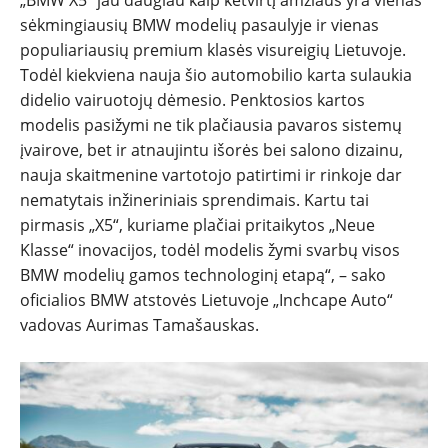
TESTAI
sėkmingiausių BMW modelių pasaulyje ir vienas
populiariausių premium klasės visureigių Lietuvoje.
Todėl kiekviena nauja šio automobilio karta sulaukia
NAUJI
didelio vairuotojų dėmesio. Penktosios kartos
modelis pasižymi ne tik plačiausia pavaros sistemų
NAUDOTI
įvairove, bet ir atnaujintu išorės bei salono dizainu,
nauja skaitmenine vartotojo patirtimi ir rinkoje dar
REPORTAŽAI
nematytais inžineriniais sprendimais. Kartu tai
pirmasis „X5“, kuriame plačiai pritaikytos „Neue
SPORTAS
Klasse“ inovacijos, todėl modelis žymi svarbų visos
BMW modelių gamos technologinį etapą“, – sako
oficialios BMW atstovės Lietuvoje „Inchcape Auto“
PATARIMAI
vadovas Aurimas Tamašauskas.
ĮVAIRENYBĖS