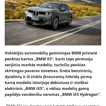
Vokietijos automobilių gamintojas BMW pristatė
penktos kartos „BMW X5“, kuris taps pirmuoju
serijiniu markės modeliu, turinčiu penkias
skirtingas pavaros sistemas. Greta benzininių,
dyzelinių ir iš tinklo įkraunamų hibridų pirmą
kartą modelio istorijoje debiutuos ir visiškai
elektrinis „BMW iX5“, o vėliau modelių gamą
papildys vandeniliu varomas „BMW iX5 Hydrogen“.
NAUJIENOS
„BMW X5“ jau daugiau kaip ketvirtį amžiaus yra vienas