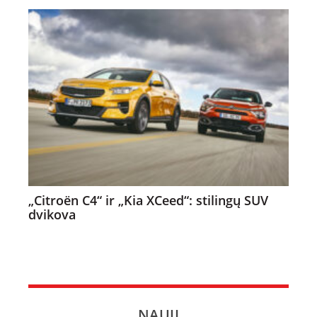
„Citroën C4“ ir „Kia XCeed“: stilingų SUV
dvikova
NAUJI