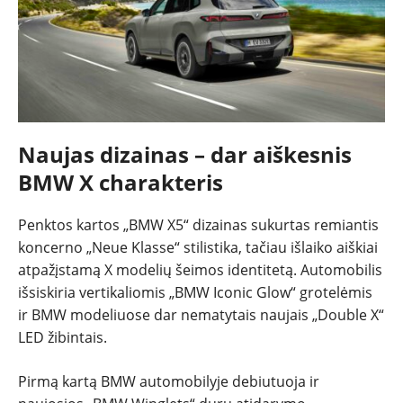
Naujas dizainas – dar aiškesnis
BMW X charakteris
Penktos kartos „BMW X5“ dizainas sukurtas remiantis
koncerno „Neue Klasse“ stilistika, tačiau išlaiko aiškiai
atpažįstamą X modelių šeimos identitetą. Automobilis
išsiskiria vertikaliomis „BMW Iconic Glow“ grotelėmis
ir BMW modeliuose dar nematytais naujais „Double X“
LED žibintais.
Pirmą kartą BMW automobilyje debiutuoja ir