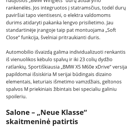
naujosios „BMW Winglets“ durų atidarymo
rankenėlės. Jos integruotos į statramsčius, todėl durų
paviršiai tapo vientisesni, o elektra valdomoms
durims atidaryti pakanka lengvo prisilietimo. Jau
standartinėje įrangoje taip pat montuojama „Soft
Close“ funkcija, švelniai pritraukianti duris.
Automobilio išvaizdą galima individualizuoti renkantis
iš vienuolikos kėbulo spalvų ir iki 23 colių dydžio
ratlankių. Sportiškiausia „BMW X5 M60e xDrive“ versija
papildomai išsiskiria M serijai būdingais dizaino
elementais, keturiais išmetimo vamzdžiais, geltonos
spalvos M priekiniais žibintais bei specialiu galiniu
spoileriu.
Salone – „Neue Klasse“
skaitmeninė patirtis