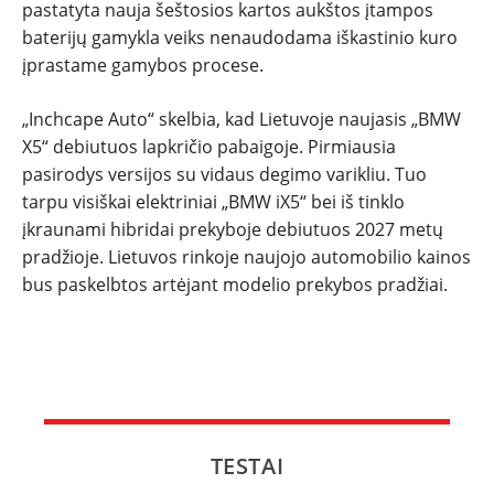
pastatyta nauja šeštosios kartos aukštos įtampos
baterijų gamykla veiks nenaudodama iškastinio kuro
įprastame gamybos procese.
„Inchcape Auto“ skelbia, kad Lietuvoje naujasis „BMW
X5“ debiutuos lapkričio pabaigoje. Pirmiausia
pasirodys versijos su vidaus degimo varikliu. Tuo
tarpu visiškai elektriniai „BMW iX5“ bei iš tinklo
įkraunami hibridai prekyboje debiutuos 2027 metų
pradžioje. Lietuvos rinkoje naujojo automobilio kainos
bus paskelbtos artėjant modelio prekybos pradžiai.
TESTAI